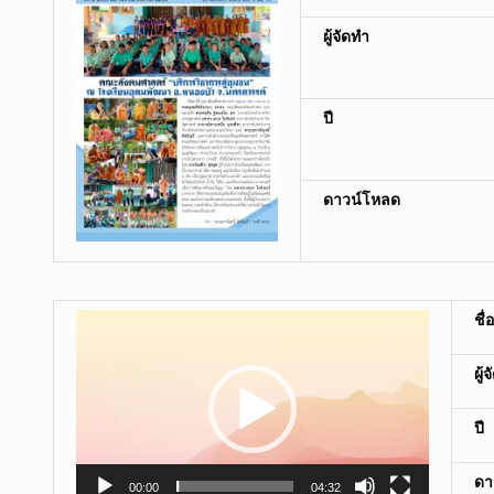
ผู้จัดทำ
ปี
ดาวน์โหลด
ตัว
ชื
เล่น
ไฟล์
ผู้
วิดีโอ
ปี
ดา
00:00
04:32