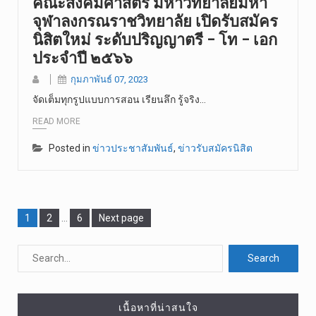
คณะสังคมศาสตร์ มหาวิทยาลัยมหา
จุฬาลงกรณราชวิทยาลัย เปิดรับสมัคร
นิสิตใหม่ ระดับปริญญาตรี – โท – เอก
ประจำปี ๒๕๖๖
กุมภาพันธ์ 07, 2023
จัดเต็มทุกรูปแบบการสอน เรียนลึก รู้จริง…
READ MORE
Posted in
ข่าวประชาสัมพันธ์
,
ข่าวรับสมัครนิสิต
Page
1
Page
2
…
Page
6
Next page
เนื้อหาที่น่าสนใจ