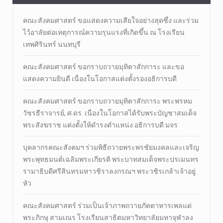
คณะสังคมศาสตร์ ขอแสดงความเสียใจอย่างสุดซึ่ง และร่วม
ไว้อาลัยต่อเหตุการณ์ความรุนแรงที่เกิดขึ้น ณ โรงเรียน
เทพศิรินทร์ นนทบุรี
คณะสังคมศาสตร์ ขอกราบถวายมุทิตาสักการะ และขอ
แสดงความยินดี เนื่องในโอกาสแต่งตั้งรองอธิการบดี
คณะสังคมศาสตร์ ขอกราบถวายมุทิตาสักการะ พระพรหม
วัชรธีราจารย์, ศ.ดร. เนื่องในโอกาสได้รับพระบัญชาสมเด็จ
พระสังฆราช แต่งตั้งให้ดำรงตำแหน่ง อธิการบดี มจร
บุคลากรคณะสังคมฯ ร่วมพิธีถวายพระพรชัยมงคลและเจริญ
พระพุทธมนต์เฉลิมพระเกียรติ พระบาทสมเด็จพระปรเมนทร
รามาธิบดีศรีสินทรมหาวชิราลงกรณฯ พระวชิรเกล้าเจ้าอยู่
หัว
คณะสังคมศาสตร์ ร่วมเป็นเจ้าภาพถวายภัตตาหารเพลแด่
พระภิกษุ สามเณร โรงเรียนสาธิตมหาวิทยาลัยมหาจุฬาลง