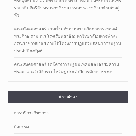
พระพุทธมนต์เฉลิมพระเกียรติ พระบาทสมเด็จพระปรเมนทร
รามาธิบดีศรีสินทรมหาวชิราลงกรณฯ พระวชิรเกล้าเจ้าอยู่
หัว
คณะสังคมศาสตร์ ร่วมเป็นเจ้าภาพถวายภัตตาหารเพลแด่
พระภิกษุ สามเณร โรงเรียนสาธิตมหาวิทยาลัยมหาจุฬาลง
กรณราชวิทยาลัย ภายใต้โครงการปฏิบัติวิปัสสนากรรมฐาน
ประจำปี ๒๕๖๙
คณะสังคมศาสตร์ จัดโครงการปฐมนิเทศนิสิต เตรียมความ
พร้อม และสามีจิกรรมไหว้ครู ประจำปีการศึกษา ๒๕๖๙
ข่าวต่างๆ
การบริการวิชาการ
กิจกรรม