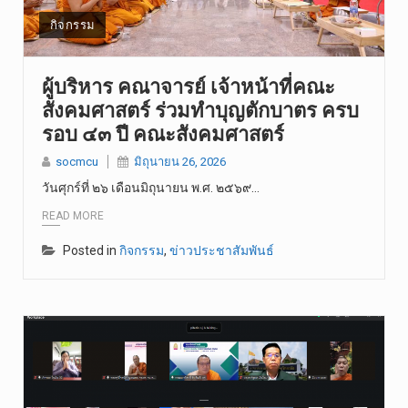
วันเสาร์ที…
กิจกรรม
วันศุกร์ที…
ผู้บริหาร คณาจารย์ เจ้าหน้าที่คณะ
สังคมศาสตร์ ร่วมทำบุญตักบาตร ครบ
รอบ ๔๓ ปี คณะสังคมศาสตร์
socmcu
มิถุนายน 26, 2026
วันศุกร์ที่ ๒๖ เดือนมิถุนายน พ.ศ. ๒๕๖๙…
READ MORE
Posted in
กิจกรรม
,
ข่าวประชาสัมพันธ์