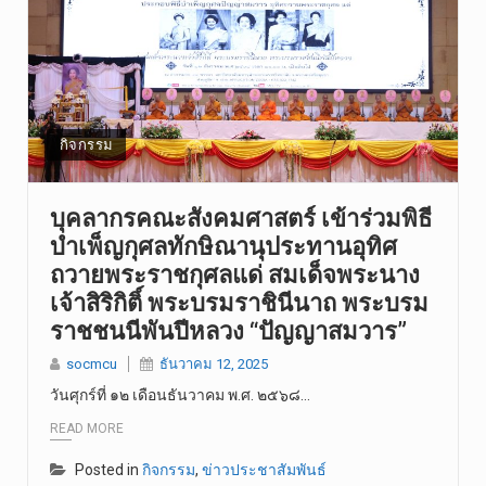
กิจกรรม
บุคลากรคณะ​สังคม​ศาสตร์​​ เข้าร่วมพิธี
บำเพ็ญกุศลทักษิณานุประทานอุทิศ
ถวายพระราชกุศลแด่ สมเด็จพระนาง
เจ้าสิริกิติ์ พระบรมราชินีนาถ พระบรม
ราชชนนีพันปีหลวง “ปัญญาสมวาร”
socmcu
ธันวาคม 12, 2025
วันศุกร์ที่ ๑๒ เดือนธันวาคม พ.ศ. ๒๕๖๘…
READ MORE
Posted in
กิจกรรม
,
ข่าวประชาสัมพันธ์