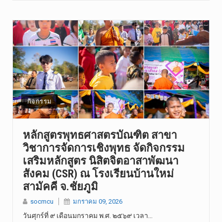
กิจกรรม
หลักสูตรพุทธศาสตรบัณฑิต สาขา
วิชาการจัดการเชิงพุทธ จัดกิจกรรม
เสริมหลักสูตร นิสิตจิตอาสาพัฒนา
สังคม (CSR) ณ โรงเรียนบ้านใหม่
สามัคคี จ.ชัยภูมิ
socmcu
มกราคม 09, 2026
วันศุกร์ที่ ๙ เดือนมกราคม พ.ศ. ๒๕๖๙ เวลา…