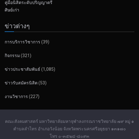
คู่มือนิสิตระดับปริญญาตรี
ศิษย์เก่า
ข่าวต่างๆ
การบริการวิชาการ
(39)
กิจกรรม
(321)
ข่าวประชาสัมพันธ์
(1,085)
ข่าวรับสมัครนิสิต
(53)
งานวิชาการ
(227)
คณะสังคมศาสตร์ มหาวิทยาลัยมหาจุฬาลงกรณราชวิทยาลัย ๗๙ หมู่ ๑
ตำบลลำไทร อำเภอวังน้อย จังหวัดพระนครศรีอยุธยา ๑๓๑๗๐
โทร ๐-๓๕๒๔-๘๐๙๓