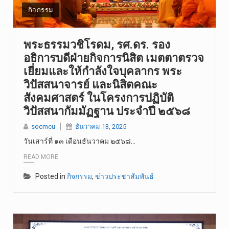
กิจกรรม
พระธรรมวชิโรดม, รศ.ดร. รอง
อธิการบดีฝ่ายกิจการนิสิต เมตตาตรวจ
เยี่ยมและให้กำลังใจบุคลากร พระ
วิปัสสนาจารย์ และนิสิตคณะ
สังคมศาสตร์ ในโครงการปฏิบัติ
วิปัสสนากัมมัฏฐาน ประจำปี ๒๕๖๘
socmcu
ธันวาคม 13, 2025
วันเสาร์​ที่​ ๑๓ เดือนธันวาคม​ ๒๕​๖​๘​…
READ MORE
Posted in
กิจกรรม
,
ข่าวประชาสัมพันธ์