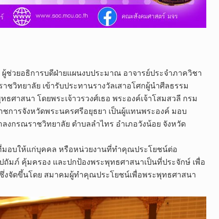
ผู้ช่วยอธิการบดีฝ่ายแผนงบประมาณ​ อาจารย์ประจำ​ภาควิชา
รณ​ราช​วิทยาลัย​ เข้ารับประทานรางวัลเสาอโศกผู้นำศีลธรรม
ะพุทธศาสนา โดยพระเจ้าวรวงศ์เธอ พระองค์เจ้าโสมสวลี กรม
ราชการจังหวัดพระนครศรีอยุธยา เป็นผู้แทนพระองค์ มอบ
ลงกรณราชวิทยาลัย ตำบลลำไทร อำเภอวังน้อย จังหวัด
ศที่มอบให้แก่บุคคล หรือหน่วยงานที่ทำคุณประโยชน์ต่อ
ถัมภ์ คุ้มครอง และปกป้องพระพุทธศาสนาเป็นที่ประจักษ์ เพื่อ
 ซึ่งจัดขึ้นโดย สมาคมผู้ทำคุณประโยชน์เพื่อพระพุทธศาสนา