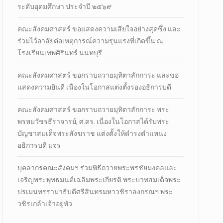
ระดับอุดมศึกษา ประจำปี ๒๕๖๙
คณะสังคมศาสตร์ ขอแสดงความเสียใจอย่างสุดซึ่ง และ
ร่วมไว้อาลัยต่อเหตุการณ์ความรุนแรงที่เกิดขึ้น ณ
โรงเรียนเทพศิรินทร์ นนทบุรี
คณะสังคมศาสตร์ ขอกราบถวายมุทิตาสักการะ และขอ
แสดงความยินดี เนื่องในโอกาสแต่งตั้งรองอธิการบดี
คณะสังคมศาสตร์ ขอกราบถวายมุทิตาสักการะ พระ
พรหมวัชรธีราจารย์, ศ.ดร. เนื่องในโอกาสได้รับพระ
บัญชาสมเด็จพระสังฆราช แต่งตั้งให้ดำรงตำแหน่ง
อธิการบดี มจร
บุคลากรคณะสังคมฯ ร่วมพิธีถวายพระพรชัยมงคลและ
เจริญพระพุทธมนต์เฉลิมพระเกียรติ พระบาทสมเด็จพระ
ปรเมนทรรามาธิบดีศรีสินทรมหาวชิราลงกรณฯ พระ
วชิรเกล้าเจ้าอยู่หัว