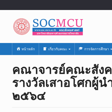
หน้าหลัก
เกี่ยวกับคณะ
การจัดการศึกษา
คณาจารย์​คณะสังค
รางวัลเสาอโศกผู้น
๒๕๖๔