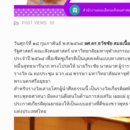
POST VIEWS:
50
วันศุกร์ที่ ๑๘ กุมภาพันธ์ พ.ศ.๒๕๖๕
ผศ.ดร.ธวัชชัย สมอเนื้อ
รัฐศาสตร์​ คณะสังคม​ศาสตร์​ มหา​วิทยาลัย​มหา​จุฬา​ลง​ก​
ประจำปี ๒๕๖๔ เพื่อเชิดชูเกียรติเป็นบุคคลต้นแบบทางพร
หมื่นสุทธนารีนาถ ทรงโปรดให้ นายวีระชัย นาคมาศ ผู้ว่า
รางวัล ณ หอประชุม มวก.๔๘ พรรษา มหาวิทยาลัยมหาจุฬา
พระนครศรีอยุธยา
สำหรับรางวัลเสาอโศกผู้นำศีลธรรมนี้ เป็นรางวัลเกียรติย
พระพุทธศาสนา มีผลงานดีเด่นในด้านการส่งเสริม เผยแผ่ อุป
ประกาศเกียรติคุณยกย่องให้เป็นแบบอย่างที่ดีของชาวพุทธ
แห่งประเทศไทย