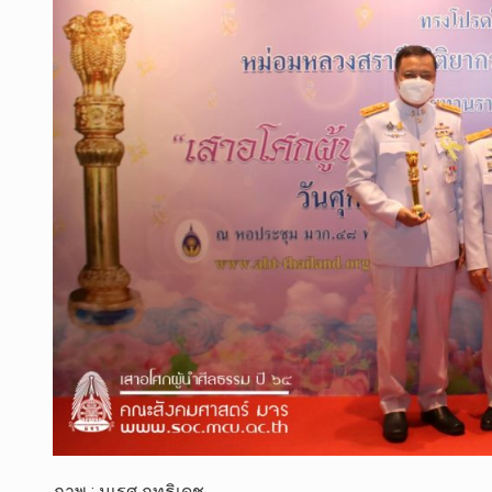
ภาพ : นเรศ ฤทธิเดช