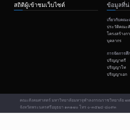
สถิติผู้เข้าชมเว็บไซต์
ข้อมูลที่
เกี่ยวกับคณะ
ประวัติคณะส
โครงสร้างกา
บุคลากร
การจัดการศึ
ปริญญาตรี
ปริญญาโท
ปริญญาเอก
คณะสังคมศาสตร์ มหาวิทยาลัยมหาจุฬาลงกรณราชวิทยาลัย ๗๙ ห
จังหวัดพระนครศรีอยุธยา ๑๓๑๗๐ โทร ๐-๓๕๒๔-๘๐๙๓