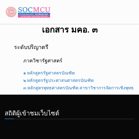
เอกสาร มคอ. ๓
ระดับปริญาตรี
ภาควิชารัฐศาสตร์
๑.หลักสูตรรัฐศาสตรบัณฑิต
๒.หลักสูตรรัฐประศาสนศาสตรบัณฑิต
๓.หลักสูตรพุทธศาสตรบัณฑิต สาขาวิชาการจัดการเชิงพุทธ
สถิติผู้เข้าชมเว็บไซต์