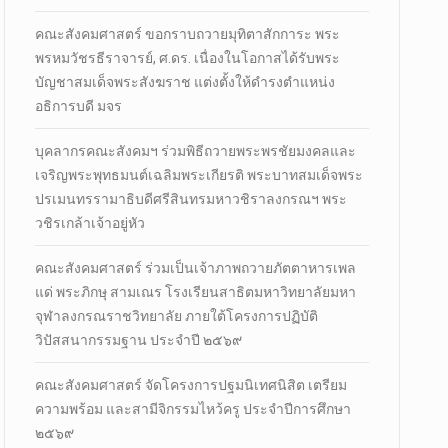
คณะสังคมศาสตร์ ขอกราบถวายมุทิตาสักการะ พระ
พรหมวัชรธีราจารย์, ศ.ดร. เนื่องในโอกาสได้รับพระ
บัญชาสมเด็จพระสังฆราช แต่งตั้งให้ดำรงตำแหน่ง
อธิการบดี มจร
บุคลากรคณะสังคมฯ ร่วมพิธีถวายพระพรชัยมงคลและ
เจริญพระพุทธมนต์เฉลิมพระเกียรติ พระบาทสมเด็จพระ
ปรเมนทรรามาธิบดีศรีสินทรมหาวชิราลงกรณฯ พระ
วชิรเกล้าเจ้าอยู่หัว
คณะสังคมศาสตร์ ร่วมเป็นเจ้าภาพถวายภัตตาหารเพล
แด่ พระภิกษุ สามเณร โรงเรียนสาธิตมหาวิทยาลัยมหา
จุฬาลงกรณราชวิทยาลัย ภายใต้โครงการปฏิบัติ
วิปัสสนากรรมฐาน ประจำปี ๒๕๖๙
คณะสังคมศาสตร์ จัดโครงการปฐมนิเทศนิสิต เตรียม
ความพร้อม และสามีจิกรรมไหว้ครู ประจำปีการศึกษา
๒๕๖๙