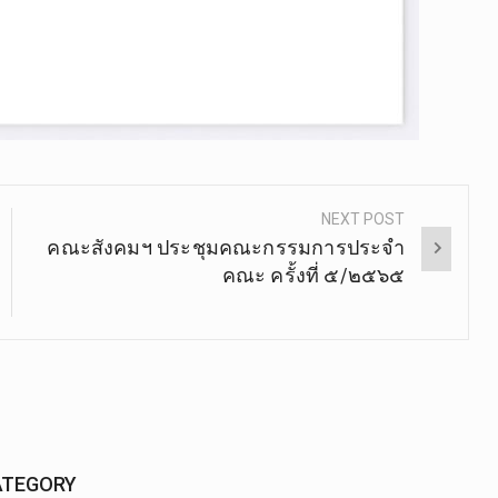
NEXT POST
คณะสังคมฯ ประชุมคณะกรรมการประจำ
คณะ ครั้งที่ ๕/๒๕๖๕
ATEGORY