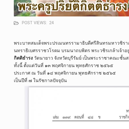
POST VIEWS:
24
พระบาทสมเด็จพระปรเมนทรรามาธิบดีศรีสินทรมหาวชิราลง
นทราธิเบศรราชวโรดม บรมนาถบพิตร พระวชิรเกล้าเจ้าอยู
กิตติธำรง
วัดนายาว จังหวัดบุรีรัมย์ เป็นพระราชาคณะชั้น
ทั้งนี้ ตั้งแต่วันที่ ๑๓ พฤศจิกายน พุทธศักราช ๒๕๖๕
ประกาศ ณ วันที่ ๑๔ พฤศจิกายน​ พุทธศักราช ๒๕๖๕
เป็นปีที่ ๗ ในรัชกาลปัจจุบัน