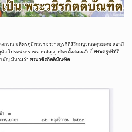
กรณ มหิศรภูมิพลราชวรางกูรกิติสิริสมบูรณอดุลยเดช สยามิ
่หัว​ โปรดพระราชทานสัญญาบัตรตั้งสมณศักดิ์
พระครูปริยัติ
สามัญ มีนามว่า
พระวชิรกิตติบัณฑิต