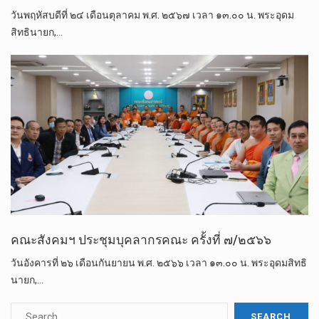
วันพฤหัสบดีที่ ๒๔ เดือนตุลาคม พ.ศ. ๒๕๖๗ เวลา ๑๓.๐๐ น. พระอุดม
สิทธินายก,…
คณะสังคมฯ ประชุมบุคลากรคณะ ครั้งที่ ๗/๒๕๖๖
วันอังคารที่ ๒๖ เดือนกันยายน พ.ศ. ๒๕๖๖ เวลา ๑๓.๐๐ น. พระอุดมสิทธิ
นายก,…