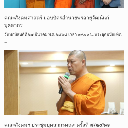
คณะสังคมศาสตร์ มอบบัตรอำนวยพรอายุวัฒน์แก่
บุคลากร
วันพฤหัสบดีที่ ๒๗ มีนาคม พ.ศ. ๒๕๖๘ เวลา ๐๙.๐๐ น. พระอุดมบัณฑิต,
…
คณะสังคมฯ ประชุมบุคลากรคณะ ครั้งที่ ๘/๒๕๖๗