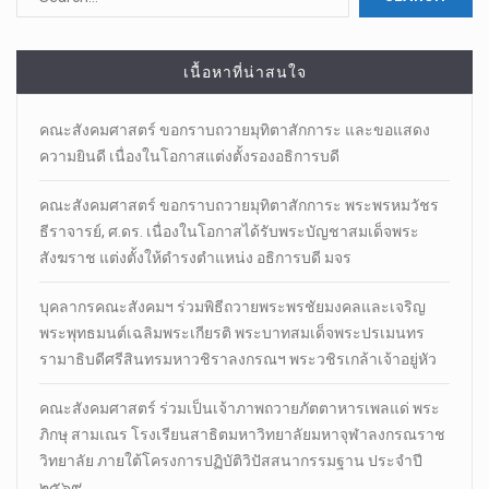
เนื้อหาที่น่าสนใจ
คณะสังคมศาสตร์ ขอกราบถวายมุทิตาสักการะ และขอแสดง
ความยินดี เนื่องในโอกาสแต่งตั้งรองอธิการบดี
คณะสังคมศาสตร์ ขอกราบถวายมุทิตาสักการะ พระพรหมวัชร
ธีราจารย์, ศ.ดร. เนื่องในโอกาสได้รับพระบัญชาสมเด็จพระ
สังฆราช แต่งตั้งให้ดำรงตำแหน่ง อธิการบดี มจร
บุคลากรคณะสังคมฯ ร่วมพิธีถวายพระพรชัยมงคลและเจริญ
พระพุทธมนต์เฉลิมพระเกียรติ พระบาทสมเด็จพระปรเมนทร
รามาธิบดีศรีสินทรมหาวชิราลงกรณฯ พระวชิรเกล้าเจ้าอยู่หัว
คณะสังคมศาสตร์ ร่วมเป็นเจ้าภาพถวายภัตตาหารเพลแด่ พระ
ภิกษุ สามเณร โรงเรียนสาธิตมหาวิทยาลัยมหาจุฬาลงกรณราช
วิทยาลัย ภายใต้โครงการปฏิบัติวิปัสสนากรรมฐาน ประจำปี
๒๕๖๙