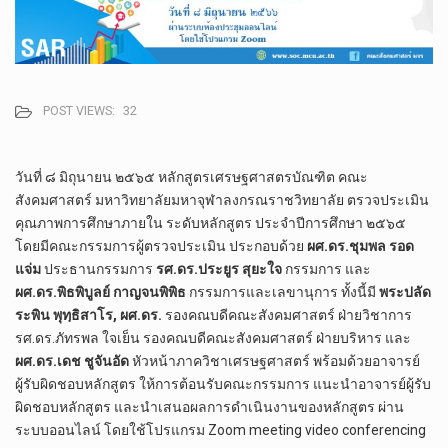
POST VIEWS:
32
วันที่ ๘ มิถุนายน ๒๕๖๕ หลักสูตรเศรษฐศาสตรบัณฑิต คณะ
สังคมศาสตร์ มหาวิทยาลัยมหาจุฬาลงกรณราชวิทยาลัย ตรวจประเมิน
คุณภาพการศึกษาภายใน ระดับหลักสูตร ประจำปีการศึกษา ๒๕๖๕
โดยมีคณะกรรมการผู้ตรวจประเมิน ประกอบด้วย
ผศ.ดร.ชุมพล รอด
แจ่ม
ประธานกรรมการ
รศ.ดร.ประยูร สุยะใจ
กรรมการ และ
ผศ.ดร.พิธพิบูลย์ กาญจนพิพิธ
กรรมการและเลขานุการ ทั้งนี้มี
พระปลัด​
ระพิน​ พุท​ฺ​ธิ​สาโร, ผศ.ดร.​
รองคณบดี​คณะสังคม​ศาสตร์​ ฝ่าย​วิชาการ​
รศ.ดร.ภัทร​พล​ ใจเย็น​ รองคณบดี​คณะ​สังคม​ศาสตร์​ ฝ่าย​บริหาร​ และ​
ผศ.ดร.เดช​ ชู​จัน​อัด
​ หัวหน้าภาควิชาเศรษฐศาสตร์ พร้อมด้วย​อาจารย์
ผู้รับผิดชอบหลักสูตร ให้การต้อนรับคณะกรรมการ แนะนำอาจารย์ผู้รับ
ผิดชอบหลักสูตร และนำเสนอผลการดำเนินงานของหลักสูตร ผ่าน
ระบบออนไลน์ โดยใช้โปรแกรม Zoom meeting video conferencing