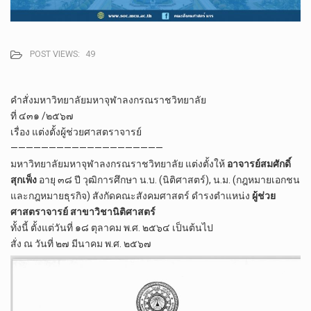
POST VIEWS:
49
คำสั่งมหาวิทยาลัยมหาจุฬาลงกรณราชวิทยาลัย
ที่ ๔๓๑ /๒๕๖๗
เรื่อง แต่งตั้งผู้ช่วยศาสตราจารย์
————————————————————
มหาวิทยาลัยมหาจุฬาลงกรณราชวิทยาลัย​ แต่งตั้งให้​
อาจารย์สมศักดิ์
สุกเพ็ง
อายุ ๓๘ ปี วุฒิการศึกษา น.บ. (นิติศาสตร์), น.ม. (กฎหมายเอกชน
และกฎหมายธุรกิจ) สังกัดคณะสังคมศาสตร์ ดำรงตำแหน่ง
ผู้ช่วย
ศาสตราจารย์​ สาขาวิชานิติศาสตร์
ทั้งนี้ ตั้งแต่วันที่ ๑๘ ตุลาคม พ.ศ. ๒๕๖๔ เป็นต้นไป
สั่ง ณ วันที่ ๒๗ มีนาคม พ.ศ. ๒๕๖๗