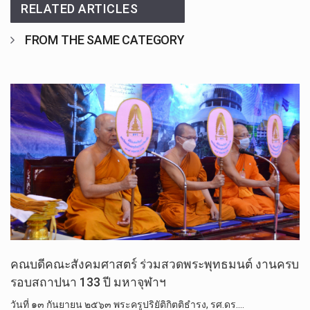
RELATED ARTICLES
FROM THE SAME CATEGORY
คณบดี​คณะ​สังคม​ศาสตร์​ ร่วมสวดพระ​พุทธมนต์​ งานครบ
รอบสถาปนา 133 ปี มหาจุฬาฯ
วันที่​ ๑๓​ กันยายน​ ๒๕​๖​๓​ พระครู​ปริยัติ​กิตติ​ธำรง, รศ.ดร.​…