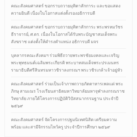
คณะสังคมศาสตร์ ขอกราบถวายมุทิตาสักการะ และขอแสดง
ความยินดี เนื่องในโอกาสแต่งตั้งรองอธิการบดี
คณะสังคมศาสตร์ ขอกราบถวายมุทิตาสักการะ พระพรหมวัชร
ธีราจารย์, ศ.ดร. เนื่องในโอกาสได้รับพระบัญชาสมเด็จพระ
สังฆราช แต่งตั้งให้ดำรงตำแหน่ง อธิการบดี มจร
บุคลากรคณะสังคมฯ ร่วมพิธีถวายพระพรชัยมงคลและเจริญ
พระพุทธมนต์เฉลิมพระเกียรติ พระบาทสมเด็จพระปรเมนทร
รามาธิบดีศรีสินทรมหาวชิราลงกรณฯ พระวชิรเกล้าเจ้าอยู่หัว
คณะสังคมศาสตร์ ร่วมเป็นเจ้าภาพถวายภัตตาหารเพลแด่ พระ
ภิกษุ สามเณร โรงเรียนสาธิตมหาวิทยาลัยมหาจุฬาลงกรณราช
วิทยาลัย ภายใต้โครงการปฏิบัติวิปัสสนากรรมฐาน ประจำปี
๒๕๖๙
คณะสังคมศาสตร์ จัดโครงการปฐมนิเทศนิสิต เตรียมความ
พร้อม และสามีจิกรรมไหว้ครู ประจำปีการศึกษา ๒๕๖๙