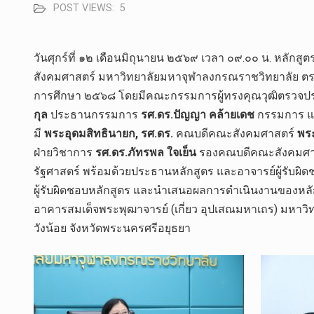
POST VIEWS:
5
วันศุกร์ที่ ๑๒ เดือนมิถุนายน ๒๕๖๙ เวลา ๐๙.๐๐ น. หลั
สังคมศาสตร์ มหาวิทยาลัยมหาจุฬาลงกรณราชวิทยาลัย ต
การศึกษา ๒๕๖๘ โดยมีคณะกรรมการผู้ทรงคุณวุฒิตรวจป
กุล
ประธานกรรมการ
รศ.ดร.ปัญญา คล้ายเดช
กรรมการ 
มี
พระอุดมสิทธินายก, รศ.ดร.​
คณบดี​คณะสังคม​ศาสตร์​
พระ
ฝ่ายวิชาการ​
รศ.ดร.ภัทรพล ใจเย็น
รองคณบดีคณะสังคมศาส
รัฐศาสตร์ พร้อมด้วยประธานหลักสูตร และอาจารย์ผู้รับ
ผู้รับผิดชอบหลักสูตร และนำเสนอผลการดำเนินงานของหลั
อาคารสมเด็จพระพุฒาจารย์ (เกี่ยว อุปเสณมหาเถร) มหา
วังน้อย จังหวัดพระนครศรีอยุธยา