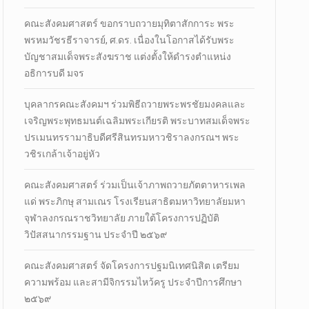
คณะสังคมศาสตร์ ขอกราบถวายมุทิตาสักการะ พระ
พรหมวัชรธีราจารย์, ศ.ดร. เนื่องในโอกาสได้รับพระ
บัญชาสมเด็จพระสังฆราช แต่งตั้งให้ดำรงตำแหน่ง
อธิการบดี มจร
บุคลากรคณะสังคมฯ ร่วมพิธีถวายพระพรชัยมงคลและ
เจริญพระพุทธมนต์เฉลิมพระเกียรติ พระบาทสมเด็จพระ
ปรเมนทรรามาธิบดีศรีสินทรมหาวชิราลงกรณฯ พระ
วชิรเกล้าเจ้าอยู่หัว
คณะสังคมศาสตร์ ร่วมเป็นเจ้าภาพถวายภัตตาหารเพล
แด่ พระภิกษุ สามเณร โรงเรียนสาธิตมหาวิทยาลัยมหา
จุฬาลงกรณราชวิทยาลัย ภายใต้โครงการปฏิบัติ
วิปัสสนากรรมฐาน ประจำปี ๒๕๖๙
คณะสังคมศาสตร์ จัดโครงการปฐมนิเทศนิสิต เตรียม
ความพร้อม และสามีจิกรรมไหว้ครู ประจำปีการศึกษา
๒๕๖๙