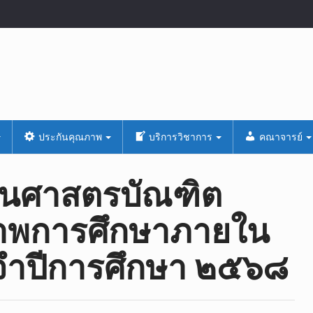
ประกันคุณภาพ
บริการวิชาการ
คณาจารย์
สนศาสตรบัณฑิต
าพการศึกษาภายใน
ะจำปีการศึกษา ๒๕๖๘