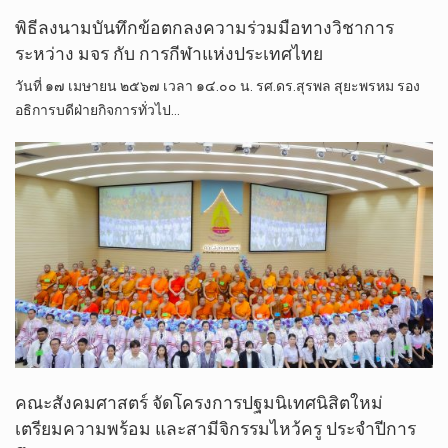
พิธีลงนามบันทึกข้อตกลงความร่วมมือทางวิชาการ
ระหว่าง มจร กับ การกีฬาแห่งประเทศไทย
วันที่ ๑๗ เมษายน ๒๕๖๗ เวลา ๑๔.๐๐ น. รศ.ดร.สุรพล สุยะพรหม รอง
อธิการบดีฝ่ายกิจการทั่วไป…
คณะสังคมศาสตร์ จัดโครงการปฐมนิเทศนิสิตใหม่
เตรียมความพร้อม และสามีจิกรรมไหว้ครู ประจำปีการ