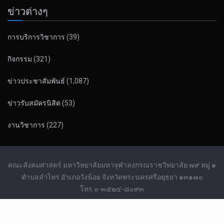
ข่าวต่างๆ
การบริการวิชาการ
(39)
กิจกรรม
(321)
ข่าวประชาสัมพันธ์
(1,087)
ข่าวรับสมัครนิสิต
(53)
งานวิชาการ
(227)
คณะสังคมศาสตร์ มหาวิทยาลัยมหาจุฬาลงกรณราชวิทยาลัย ๗๙ หมู่ ๑
ตำบลลำไทร อำเภอวังน้อย จังหวัดพระนครศรีอยุธยา ๑๓๑๗๐
โทร ๐-๓๕๒๔-๘๐๙๓