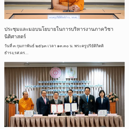
ประชุมและมอบนโยบายในการบริหารงานภาควิชา
นิติศาสตร์
วันที่ ๓ กุมภาพันธ์ ๒๕๖๓ เวลา ๑๓.๓๐ น. พระครูปริยัติกิตติ
ธำรง,รศ.ดร.…