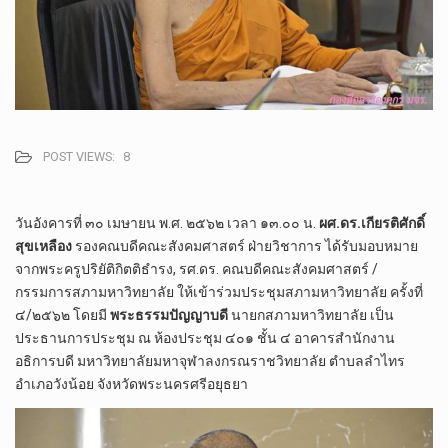
POST VIEWS:
8
วันอังคารที่ ๓๐ เมษายน พ.ศ. ๒๕๖๒ เวลา ๑๓.๐๐ น.​
ผศ.ดร.เกียรติ​ศักดิ์​
สุข​เหลือง
​ รองคณบดี​คณะ​สังคม​ศาสตร์​ ฝ่าย​วิชาการ​ ได้รับมอบหมาย​
จากพระครู​ปริยัติ​กิตติ​ธำรง, รศ.ดร.​ คณบดี​คณะ​สังคม​ศาสตร์​ /
กรรมการสภามหาวิทยาลัย​ ให้เข้าร่วมประชุม​สภามหาวิทยาลัย​ ครั้งที่
๔/๒๕๖๒​ โดยมี​
พระธรรมปัญญาบดี
นายกสภามหาวิทยาลัย เป็น
ประธานการประชุม
ณ ห้องประชุม ๔๐๑ ชั้น​ ๔​ อาคารสำนักงาน
อธิการบดี มหา​วิทยาลัย​มหา​จุฬา​ลง​ก​รณ​ราช​วิทยาลัย​ ตำบล​ลำ​ไทร​
อำเภอ​วังน้อย​ จังหวัด​พระนคร​ศรี​อยุธยา​