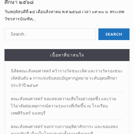
ศึกษา ๒๕๖๘
วันพฤหัสบดีที่ ๑๔ เดือนสิงหาคม พ.ศ.๒๕๖๘ เวลา ๐๙.๓๐ น. พระเทพ
วัชรสารบัณฑิต,…
เนื้อหาที่น่าสนใจ
นิสิตคณะสังคมศาสตร์​ คว้ารางวัลชนะเลิศ และรางวัลรองชนะ
เลิศอันดับ ๑ การแข่งขันตอบปัญหากฏหมาย ระดับอุดมศึกษา
ประจำปี ๒๕๖๙
คณะสังคมศาสตร์ ขอแสดงความเสียใจอย่างสุดซึ่ง และร่วม
ไว้อาลัยต่อเหตุการณ์ความรุนแรงที่เกิดขึ้น ณ โรงเรียน
เทพศิรินทร์ นนทบุรี
คณะสังคมศาสตร์ ขอกราบถวายมุทิตาสักการะ และขอแสดง
ความยินดี เนื่องในโอกาสแต่งตั้งรองอธิการบดี