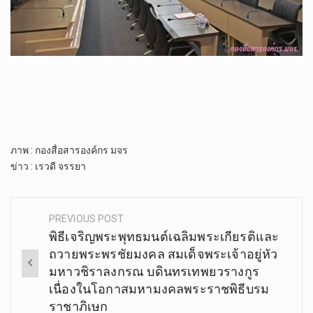
ภาพ​ : กองสื่อสารองค์กร​ มจร
ข่าว​ : เรวดี​ จรรยา
PREVIOUS POST
Post
พิธีเจริญพระพุทธมนต์เฉลิมพระเกียรติและ
navigation
ถวายพระพรชัยมงคล​ สมเด็จพระเจ้าอยู่หัว
มหาวชิราลงกรณ บดินทรเทพยวรางกูร​
เนื่องในโอกาสมหามงคลพระราชพิธีบรม
ราชาภิเษก