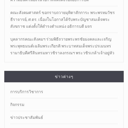
คณะสังคมศาสตร์ ขอกราบถวายมุทิตาสักการะ พระพรหมวัชร
ธีราจารย์, ศ.ดร. เนื่องในโอกาสได้รับพระบัญชาสมเด็จพระ
สังฆราช แต่งตั้งให้ดำรงตำแหน่ง อธิการบดี มจร
บุคลากรคณะสังคมฯ ร่วมพิธีถวายพระพรชัยมงคลและเจริญ
พระพุทธมนต์เฉลิมพระเกียรติ พระบาทสมเด็จพระปรเมนทร
รามาธิบดีศรีสินทรมหาวชิราลงกรณฯ พระวชิรเกล้าเจ้าอยู่หัว
ข่าวต่างๆ
การบริการวิชาการ
กิจกรรม
ข่าวประชาสัมพันธ์