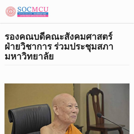
รองคณบดี​คณะ​สังคม​ศาสตร์​
ฝ่าย​วิชาการ​ ร่วมประชุมสภา
มหาวิทยาลัย​