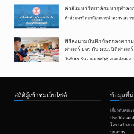
คำสั่งมหาวิทยาลัยมหาจุฬาลงกรณ
คำสั่งมหาวิทยาลัยมหาจุฬาลงกรณราชวิ
พิธีลงนามบันทึกข้อตกลงความค
ศาสตร์​ มจร​ กับ​ คณะ​นิติ​ศาสตร์
วันที่​ ๑๕ ธันวาคม​ ๒๕​๖​๖ คณะ​สังคม​ศา
สถิติผู้เข้าชมเว็บไซต์
ข้อมูลที่
เกี่ยวกับคณะ
ประวัติคณะส
โครงสร้างกา
บุคลากร