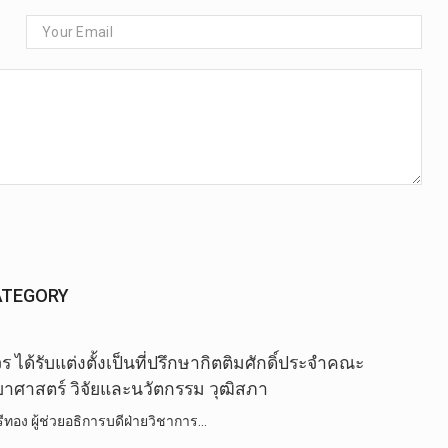
ATEGORY
ด้รับแต่งตั้งเป็นที่ปรึกษา​กิตติ​ม​ศักดิ์​ประจำ​คณะ​
​ศาสตร์ ​วิ​จัยและ​นวัตกรรม​ วุฒิสภา
รีทอง ผู้ช่วยอธิการบดีฝ่ายวิชาการ…