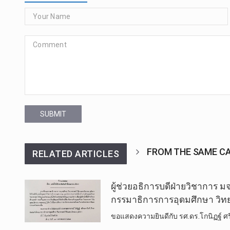
SUBMIT
FROM THE SAME C
RELATED ARTICLES
ผู้ช่วยอธิการบดีฝ่ายวิชาการ มจร ไ
กรรมาธิการ​การ​อุดมศึกษา ​วิทยา
ขอแสดงความ​ยิน​ดี​กับ รศ.ดร.โกนิฏฐ์ ศ