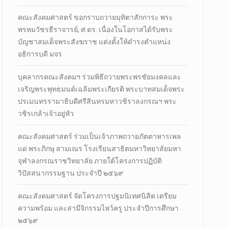
คณะสังคมศาสตร์ ขอกราบถวายมุทิตาสักการะ พระ
พรหมวัชรธีราจารย์, ศ.ดร. เนื่องในโอกาสได้รับพระ
บัญชาสมเด็จพระสังฆราช แต่งตั้งให้ดำรงตำแหน่ง
อธิการบดี มจร
บุคลากรคณะสังคมฯ ร่วมพิธีถวายพระพรชัยมงคลและ
เจริญพระพุทธมนต์เฉลิมพระเกียรติ พระบาทสมเด็จพระ
ปรเมนทรรามาธิบดีศรีสินทรมหาวชิราลงกรณฯ พระ
วชิรเกล้าเจ้าอยู่หัว
คณะสังคมศาสตร์ ร่วมเป็นเจ้าภาพถวายภัตตาหารเพล
แด่ พระภิกษุ สามเณร โรงเรียนสาธิตมหาวิทยาลัยมหา
จุฬาลงกรณราชวิทยาลัย ภายใต้โครงการปฏิบัติ
วิปัสสนากรรมฐาน ประจำปี ๒๕๖๙
คณะสังคมศาสตร์ จัดโครงการปฐมนิเทศนิสิต เตรียม
ความพร้อม และสามีจิกรรมไหว้ครู ประจำปีการศึกษา
๒๕๖๙