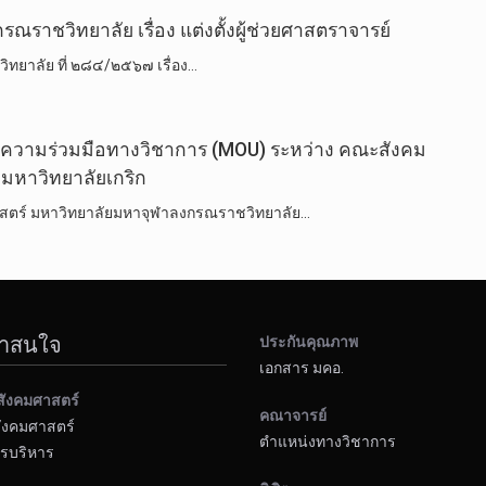
ราชวิทยาลัย เรื่อง แต่งตั้งผู้ช่วยศาสตราจารย์
ทยาลัย ที่ ๒๘๔/๒๕๖๗ เรื่อง…
วามร่วมมือทางวิชาการ​ (MOU)​ ระหว่าง​ คณะ​สังคม​
​ มหา​วิทยาลัย​เกริก
สตร์​ มหา​วิทยาลัย​มหา​จุฬา​ลง​ก​รณ​ราช​วิทยาลัย​…
น่าสนใจ
ประกันคุณภาพ
เอกสาร มคอ.
สังคมศาสตร์
คณาจารย์
ังคมศาสตร์
ตำแหน่งทางวิชาการ
รบริหาร