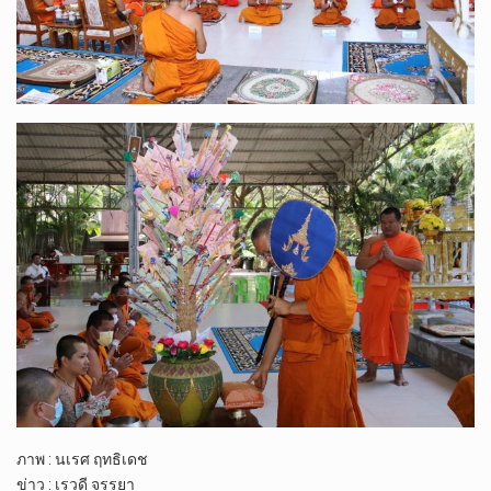
ภาพ​ : นเรศ​ ฤ​ทธิ​เดช
ข่าว​ : เรวดี​ จรรยา