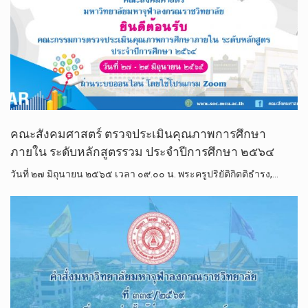
คณะสังคมศาสตร์ ตรวจประเมินคุณภาพการศึกษา
ภายใน ระดับหลักสูตรรวม ประจำปีการศึกษา ๒๕๖๔
วันที่ ๒๗ มิถุนายน ๒๕๖๕ เวลา ๐๙.๐๐ น. พระครูปริยัติกิตติธำรง,…