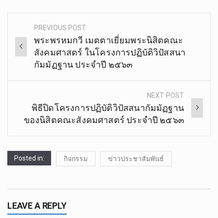
PREVIOUS POST
Post
พระพรหมกวี เมตตาเยี่ยมพระนิสิต​คณะ​
navigation
สังคม​ศาสตร์​ ใน​โครงการ​ปฏิบัติ​วิปัสสนา​
กัมมัฏฐาน ประจำปี ๒๕๖๓​
NEXT POST
พิธีปิดโครงการ​ปฏิบัติ​วิปัสสนา​กัมมัฏฐาน​
ของ​นิสิต​คณะ​สังคม​ศาสตร์​ ประจำปี​ ๒๕​๖​๓​
Posted in:
กิจกรรม
ข่าวประชาสัมพันธ์
LEAVE A REPLY