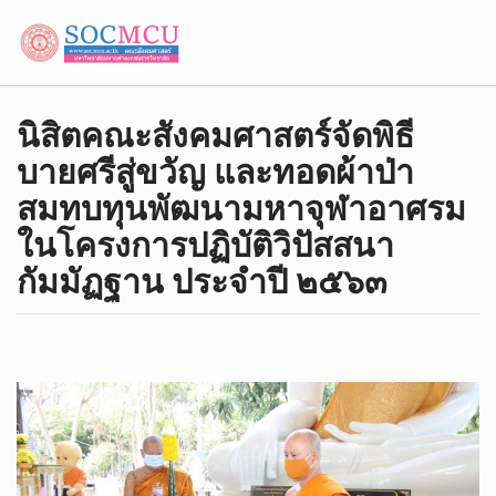
นิสิตคณะ​สังคม​ศาสตร์จัดพิธี​
บายศรี​สู่ขวัญ​ และทอดผ้าป่า​
สมทบทุน​พัฒนา​มหา​จุฬา​อาศรม
ในโครงการ​ปฏิบัติ​วิปัสสนา​
กัมมัฏฐาน ประจำปี ๒๕๖๓