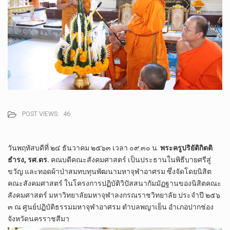
POST VIEWS:
46
วันพฤหัสบ​ดี​ที่​ ๒๔ ธันวาคม​ ๒๕​๖​๓​ เวลา​ ๐๙.๓๐ น.​
พระครู​ปริยัติ​กิตติ​
ธำรง, รศ.ดร.
​ คณบดี​คณะ​สังคม​ศาสตร์​ เป็น​ประธาน​ในพิธี​บายศรี​สู่
ขวัญ​ และทอดผ้าป่า​สมทบทุน​พัฒนา​มหา​จุฬา​อาศรม​ ซึ่ง​จัดโดยนิสิต
คณะ​สังคม​ศาสตร์​ ในโครงการ​ปฏิบัติ​วิปัสสนา​กัมมัฏฐาน​ของ​นิสิต​คณะ​
สังคม​ศาสตร์​ มหา​วิทยาลัย​มหา​จุฬา​ลง​ก​รณ​ราช​วิทยาลัย​ ประจำ​ปี​ ๒๕​๖​
๓​ ณ​ ศูนย์​ปฏิบัติ​ธรรม​มหา​จุฬา​อาศรม​ ตํา​บล​พญา​เย็น​ อําเภอ​ปากช่อง​
จังหวัด​นครราชสีมา