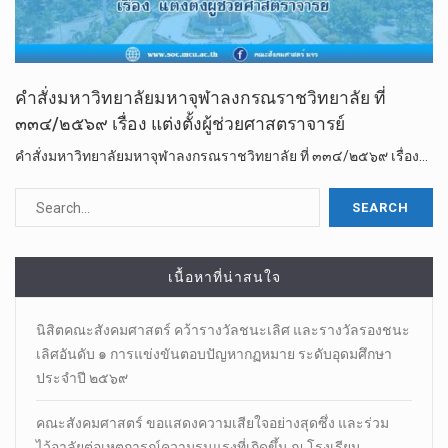
คำสั่งมหาวิทยาลัยมหาจุฬาลงกรณราชวิทยาลัย ที่
๓๓๔/๒๕๖๙ เรื่อง แต่งตั้งผู้ช่วยศาสตราจารย์
คำสั่งมหาวิทยาลัยมหาจุฬาลงกรณราชวิทยาลัย ที่ ๓๓๔/๒๕๖๙ เรื่อง…
เนื้อหาที่น่าสนใจ
นิสิตคณะสังคมศาสตร์​ คว้ารางวัลชนะเลิศ และรางวัลรองชนะ
เลิศอันดับ ๑ การแข่งขันตอบปัญหากฏหมาย ระดับอุดมศึกษา
ประจำปี ๒๕๖๙
คณะสังคมศาสตร์ ขอแสดงความเสียใจอย่างสุดซึ่ง และร่วม
ไว้อาลัยต่อเหตุการณ์ความรุนแรงที่เกิดขึ้น ณ โรงเรียน