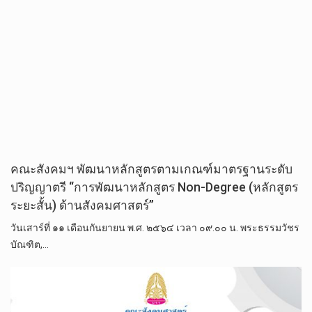
คณะสังคมฯ พัฒนาหลักสูตรตามเกณฑ์มาตรฐานระดับ
ปริญญาตรี “การพัฒนาหลักสูตร Non-Degree (หลักสูตร
ระยะสั้น) ด้านสังคมศาสตร์”
วันเสาร์ที่ ๑๑ เดือนกันยายน พ.ศ. ๒๕๖๔ เวลา ๐๙.๐๐ น. พระธรรมวัชร
บัณฑิต,…