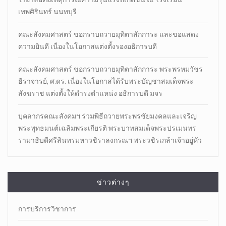
เทพศิรินทร์ นนทบุรี
คณะสังคมศาสตร์ ขอกราบถวายมุทิตาสักการะ และขอแสดง
ความยินดี เนื่องในโอกาสแต่งตั้งรองอธิการบดี
คณะสังคมศาสตร์ ขอกราบถวายมุทิตาสักการะ พระพรหมวัชร
ธีราจารย์, ศ.ดร. เนื่องในโอกาสได้รับพระบัญชาสมเด็จพระ
สังฆราช แต่งตั้งให้ดำรงตำแหน่ง อธิการบดี มจร
บุคลากรคณะสังคมฯ ร่วมพิธีถวายพระพรชัยมงคลและเจริญ
พระพุทธมนต์เฉลิมพระเกียรติ พระบาทสมเด็จพระปรเมนทร
รามาธิบดีศรีสินทรมหาวชิราลงกรณฯ พระวชิรเกล้าเจ้าอยู่หัว
ข่าวต่างๆ
การบริการวิชาการ