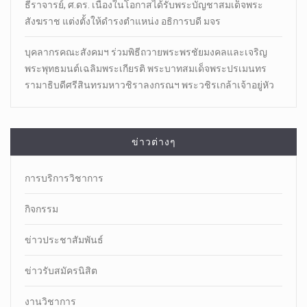
ธีราจารย์, ศ.ดร. เนื่องในโอกาสได้รับพระบัญชาสมเด็จพระ
สังฆราช แต่งตั้งให้ดำรงตำแหน่ง อธิการบดี มจร
บุคลากรคณะสังคมฯ ร่วมพิธีถวายพระพรชัยมงคลและเจริญ
พระพุทธมนต์เฉลิมพระเกียรติ พระบาทสมเด็จพระปรเมนทร
รามาธิบดีศรีสินทรมหาวชิราลงกรณฯ พระวชิรเกล้าเจ้าอยู่หัว
ข่าวต่างๆ
การบริการวิชาการ
กิจกรรม
ข่าวประชาสัมพันธ์
ข่าวรับสมัครนิสิต
งานวิชาการ