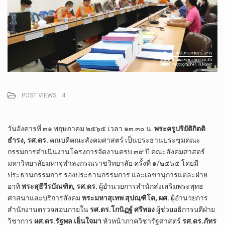
POST VIEWS:
4
วัน​อังคาร​ที่​ ๓๑ พฤษภาคม​ ๒๕​๖​๕​ เวลา ๑๓.๓๐ น.​
พระครู​ปริยัติ​กิตติ​
ธำรง, รศ.ดร.
​ คณบดี​คณะ​สังคม​ศาสตร์​ เป็น​ประธาน​ประชุม​คณะ
กรรมการดำเนินงานโครงการจัดงานครบ ๓๙ ปี คณะสังคมศาสตร์​
มหา​วิทยาลัย​มหา​จุฬา​ลง​ก​รณ​ราช​วิทยาลัย​ ครั้ง​ที่​ ๑​/๒๕๖๕ โดยมี​
ประธานกรรมการ รองประธานกรรมการ และเลขานุการ​แต่ละ​ฝ่าย​
อาทิ​
พระสุธี​วี​ร​บัณฑิต, รศ.ดร.
​ ผู้​อำนวยการ​สำนัก​ส่งเสริม​พระ​พุทธ
ศาสนา​และ​บริการ​สังคม​
พระมหา​สุเทพ​ สุปณฺฑิโต, ผศ.
​ ผู้อำนวยการ​
สำนัก​งานตรวจสอบ​ภายใน
รศ.ดร.โกนิ​ฏฐ์​ ศรี​ทอง
​ ผู้ช่วย​อธิการบดี​ฝ่าย​
วิชาการ
ผศ.ดร.รัฐ​พล​ เย็น​ใจมา​
หัวหน้า​ภาควิชา​รัฐศาสตร์​
รศ.ดร.ภัทร​