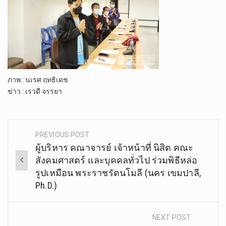
ภาพ​ : นเรศ​ ฤ​ทธิ​เดช​
ข่าว : เรวดี จรรยา
.
PREVIOUS POST
Post
ผู้บริหาร​ คณาจารย์​ ​เจ้า​หน้าที่​ ​นิสิต​ คณะ​
navigation
สังคม​ศาสตร์​ และบุคคล​ทั่วไป​ ร่วมพิธีหล่อ
รูปเหมือน พระราชรัตนโมลี (นคร เขมปาลี,
Ph.D.)
NEXT POST