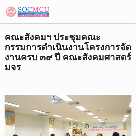
คณะสังคม​ฯ​ ประชุม​คณะ
กรรมการดำเนินงานโครงการจัด
งานครบ ๓๙ ปี คณะสังคมศาสตร์​
มจร​