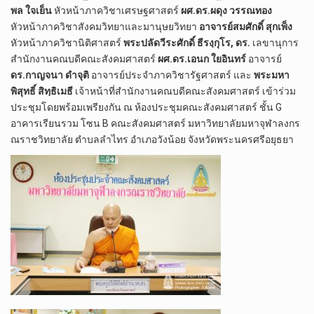
พล​ ใจเย็น
​ หัวหน้า​ภาควิชา​เ​ศร​ษ​ฐ​ศาสตร์​
ผศ.ดร.ผดุง​ วรรณ​ทอง
หัวหน้า​ภาควิชา​สังคมวิทยา​และ​มานุษ​ยวิทยา​
อาจารย์​สมศักดิ์​ สุก​เพ็ง
หัวหน้า​ภาควิชา​นิติศาสตร์​
พระปลัดวี​ระ​ศักดิ์​ ธี​รง​ฺ​กุโร, ดร.
​ เลขานุการ​
สำนักงาน​คณบดี​คณะ​สังคม​ศาสตร์​
ผศ.ดร.เอนก​ ใย​อินทร์​
อาจารย์​
ดร.กาญจนา​ ดำ​จุติ
​ อาจารย์​ประจำ​ภาควิชา​รัฐศาสตร์​ และ​
พระมหา
พิสุทธิ์​ สิท​ฺ​ธิ​เมธี​
เจ้า​หน้าที่​สำนักงาน​คณบดี​คณะ​สังคม​ศาสตร์​ เข้าร่วม​
ประชุม​โดย​พร้อม​เพรียง​กัน​ ณ ห้องประชุมคณะสังคมศาสตร์ ชั้น G​
อาคารเรียน​รวม​ โซน B คณะสังคม​ศาสตร์​ มหาวิทยาลัยมหาจุฬาลงกร
ณราชวิทยาลัย ตำบลลำไทร อำเภอวังน้อย จังหวัดพระนครศรีอยุธยา