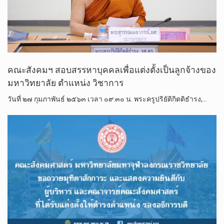
คณะสังคมฯ สอบสรรหาบุคคลเพื่อแต่งตั้งเป็นลูกจ้างของ
มหาวิทยาลัย ตำแหน่ง วิชาการ
วันที่ ๒๗ กุมภาพันธ์ ๒๕๖๓ เวลา ๐๙.๓๐ น. พระครูปริยัติกิตติธำรง,…