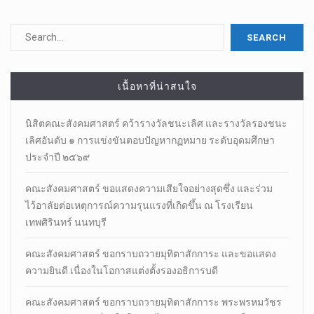
เนื้อหาที่น่าสนใจ
นิสิตคณะสังคมศาสตร์​ คว้ารางวัลชนะเลิศ และรางวัลรองชนะ
เลิศอันดับ ๑ การแข่งขันตอบปัญหากฏหมาย ระดับอุดมศึกษา
ประจำปี ๒๕๖๙
คณะสังคมศาสตร์ ขอแสดงความเสียใจอย่างสุดซึ่ง และร่วม
ไว้อาลัยต่อเหตุการณ์ความรุนแรงที่เกิดขึ้น ณ โรงเรียน
เทพศิรินทร์ นนทบุรี
คณะสังคมศาสตร์ ขอกราบถวายมุทิตาสักการะ และขอแสดง
ความยินดี เนื่องในโอกาสแต่งตั้งรองอธิการบดี
คณะสังคมศาสตร์ ขอกราบถวายมุทิตาสักการะ พระพรหมวัชร