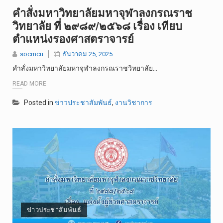
วันอาทิตย์…
คำสั่งมหาวิทยาลัยมหาจุฬาลงกรณราช
วิทยาลัย ที่ ๒๙๘๙/๒๕๖๘ เรื่อง เทียบ
วันเสาร์ที…
ตำแหน่งรองศาสตราจารย์
วันศุกร์ที…
socmcu
ธันวาคม 25, 2025
คำสั่งมหาวิทยาลัยมหาจุฬาลงกรณราชวิทยาลัย…
READ MORE
Posted in
ข่าวประชาสัมพันธ์
,
งานวิชาการ
ข่าวประชาสัมพันธ์