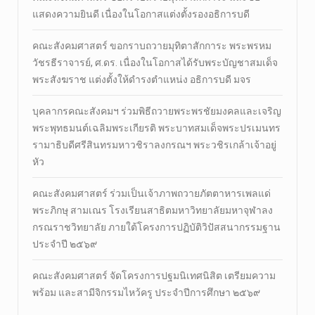
แสดงความยินดี เนื่องในโอกาสแต่งตั้งรองอธิการบดี
คณะสังคมศาสตร์ ขอกราบถวายมุทิตาสักการะ พระพรหม
วัชรธีราจารย์, ศ.ดร. เนื่องในโอกาสได้รับพระบัญชาสมเด็จ
พระสังฆราช แต่งตั้งให้ดำรงตำแหน่ง อธิการบดี มจร
บุคลากรคณะสังคมฯ ร่วมพิธีถวายพระพรชัยมงคลและเจริญ
พระพุทธมนต์เฉลิมพระเกียรติ พระบาทสมเด็จพระปรเมนทร
รามาธิบดีศรีสินทรมหาวชิราลงกรณฯ พระวชิรเกล้าเจ้าอยู่
หัว
คณะสังคมศาสตร์ ร่วมเป็นเจ้าภาพถวายภัตตาหารเพลแด่
พระภิกษุ สามเณร โรงเรียนสาธิตมหาวิทยาลัยมหาจุฬาลง
กรณราชวิทยาลัย ภายใต้โครงการปฏิบัติวิปัสสนากรรมฐาน
ประจำปี ๒๕๖๙
คณะสังคมศาสตร์ จัดโครงการปฐมนิเทศนิสิต เตรียมความ
พร้อม และสามีจิกรรมไหว้ครู ประจำปีการศึกษา ๒๕๖๙