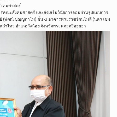
งคมศาสตร์
ลากรคณะสังคมศาสตร์ และส่งเสริมวินัยการออมผ่านรูปแบบการ
พัฒน์ ปุญฺญกาโม) ชั้น ๔ อาคารพระราชรัตนโมลี (นคร เขม
ลลำไทร อำเภอวังน้อย จังหวัดพระนครศรีอยุธยา