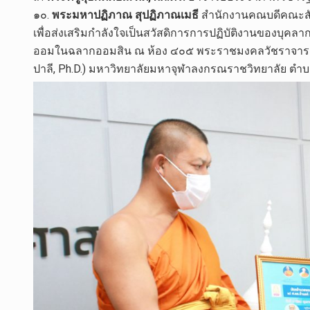
๑๐.
พระมหาปฏิภาณ สุปฏิภาณเมธี
สำนักงานคณบดีคณะสั
เพื่อส่งเสริมกำลังใจเป็นสวัสดิการการปฏิบัติงานของบุค
ออมในฉลากออมสิน ณ ห้อง ๔๐๕ พระราชมงคลวัชราจารย์ (
ปาลี, Ph.D.) มหาวิทยาลัยมหาจุฬาลงกรณราชวิทยาลัย ตำบ