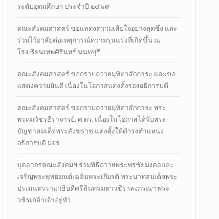
ระดับอุดมศึกษา ประจำปี ๒๕๖๙
คณะสังคมศาสตร์ ขอแสดงความเสียใจอย่างสุดซึ่ง และ
ร่วมไว้อาลัยต่อเหตุการณ์ความรุนแรงที่เกิดขึ้น ณ
โรงเรียนเทพศิรินทร์ นนทบุรี
คณะสังคมศาสตร์ ขอกราบถวายมุทิตาสักการะ และขอ
แสดงความยินดี เนื่องในโอกาสแต่งตั้งรองอธิการบดี
คณะสังคมศาสตร์ ขอกราบถวายมุทิตาสักการะ พระ
พรหมวัชรธีราจารย์, ศ.ดร. เนื่องในโอกาสได้รับพระ
บัญชาสมเด็จพระสังฆราช แต่งตั้งให้ดำรงตำแหน่ง
อธิการบดี มจร
บุคลากรคณะสังคมฯ ร่วมพิธีถวายพระพรชัยมงคลและ
เจริญพระพุทธมนต์เฉลิมพระเกียรติ พระบาทสมเด็จพระ
ปรเมนทรรามาธิบดีศรีสินทรมหาวชิราลงกรณฯ พระ
วชิรเกล้าเจ้าอยู่หัว