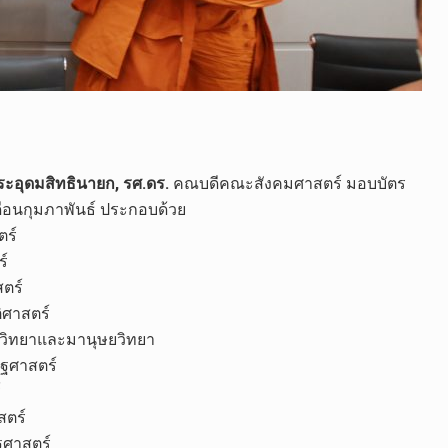
ระอุดมสิทธินายก, รศ.ดร.
คณบดีคณะสังคมศาสตร์ มอบบัตร
ือนกุมภาพันธ์ ประกอบด้วย
ตร์
์
ตร์
ิศาสตร์
วิทยาและมานุษยวิทยา
ฐศาสตร์
์
สตร์
ฐศาสตร์