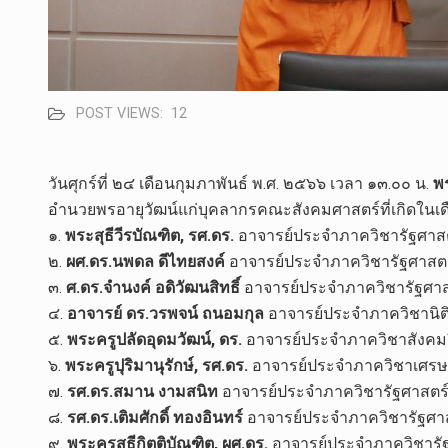
POST VIEWS:
12
วันศุกร์ที่ ๒๔ เดือนกุมภาพันธ์ พ.ศ. ๒๕๖๖ เวลา ๑๓.๐๐ น.
พ
อำนวยพรอายุวัฒน์แก่บุคลากรคณะสังคมศาสตร์ที่เกิดในเด
๑.
พระสุธีวีรบัณฑิต, รศ.ดร.
อาจารย์ประจำภาควิชารัฐศาส
๒.
ผศ.ดร.นพดล ดีไทยสงค์
อาจารย์ประจำภาควิชารัฐศาสตร
๓.
ศ.ดร.จำนงค์ อดิวัฒนสิทธิ์
อาจารย์ประจำภาควิชารัฐศาส
๔.
อาจารย์ ดร.วรพจน์ ถนอมกุล
อาจารย์ประจำภาควิชานิต
๕.
พระครูปลัดอุดมวัฒน์, ดร.
อาจารย์ประจำภาควิชาสังคม
๖.
พระครูปุริมานุรักษ์, รศ.ดร.
อาจารย์ประจำภาควิชาเศรษ
๗.
รศ.ดร.สมาน งามสนิท
อาจารย์ประจำภาควิชารัฐศาสตร
๘.
รศ.ดร.เติมศักดิ์ ทองอินทร์
อาจารย์ประจำภาควิชารัฐศา
๙.
พระครูสุธีกิตติบัณฑิต, ผศ.ดร.
อาจารย์ประจำภาควิชารั