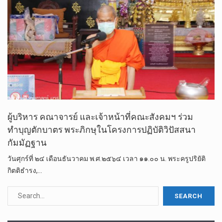
ผู้บริหาร คณาจารย์ และเจ้าหน้าที่คณะสังคมฯ ร่วม
ทำบุญตักบาตร พระภิกษุในโครงการปฏิบัติวิปัสสนา
กัมมัฏฐาน
วันศุกร์ที่ ๒๔ เดือนธันวาคม พ.ศ.๒๕๖๔ เวลา ๑๑.๐๐ น. พระครูปริยัติ
กิตติธำรง,…