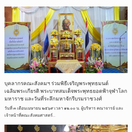
บุคลากรคณะสังคมฯ ร่วมพิธีเจริญพระพุทธมนต์
เฉลิมพระเกียรติ พระบาทสมเด็จพระพุทธยอดฟ้าจุฬาโลก
มหาราช และวันที่ระลึกมหาจักรีบรมราชวงศ์
วันที่ ๓ เดือนเมษายน ๒๕๖๙ เวลา ๑๒.๐๐ น. ผู้บริหาร คณาจารย์ และ
เจ้าหน้าที่คณะสังคมศาสตร์…