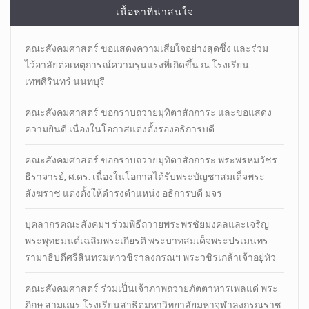
เนื้อหาที่น่าสนใจ
คณะสังคมศาสตร์ ขอแสดงความเสียใจอย่างสุดซึ่ง และร่วม
ไว้อาลัยต่อเหตุการณ์ความรุนแรงที่เกิดขึ้น ณ โรงเรียน
เทพศิรินทร์ นนทบุรี
คณะสังคมศาสตร์ ขอกราบถวายมุทิตาสักการะ และขอแสดง
ความยินดี เนื่องในโอกาสแต่งตั้งรองอธิการบดี
คณะสังคมศาสตร์ ขอกราบถวายมุทิตาสักการะ พระพรหมวัชร
ธีราจารย์, ศ.ดร. เนื่องในโอกาสได้รับพระบัญชาสมเด็จพระ
สังฆราช แต่งตั้งให้ดำรงตำแหน่ง อธิการบดี มจร
บุคลากรคณะสังคมฯ ร่วมพิธีถวายพระพรชัยมงคลและเจริญ
พระพุทธมนต์เฉลิมพระเกียรติ พระบาทสมเด็จพระปรเมนทร
รามาธิบดีศรีสินทรมหาวชิราลงกรณฯ พระวชิรเกล้าเจ้าอยู่หัว
คณะสังคมศาสตร์ ร่วมเป็นเจ้าภาพถวายภัตตาหารเพลแด่ พระ
ภิกษุ สามเณร โรงเรียนสาธิตมหาวิทยาลัยมหาจุฬาลงกรณราช