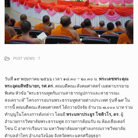
POST VIEWS:
7
วันที่ ๑๙ พฤษภาคม ๒๕๖๖ เวลา ๑๘.๓๐ – ๒๐.๓๐ น.​
พระเดชพระคุณ
พระอุดมสิทธินายก, รศ.ดร.
คณบดีคณะสังคมศาสตร์ เมตตาบรรยาย
พิเศษ หัวข้อ “พระธรรมทูตกับงานสาธารณูปการและสาธารณะ
สงเคราะห์​” โครงการอบรมพระธรรมทูตสายต่างประเทศ รุ่นที่ ๒๙ ใน
การนี้​ คณบดีคณะสังคมศาสตร์ ได้ถวายปัจจัย จำนวน ๗,๐๐๐ บาท ร่วม
ทำบุญในโครงการ​ดังกล่าว​ โดยมี
พระมหาประยูร โชติวโร, ดร.
ผู้
อำนวยการวิทยาลัยพระธรรมทูต ถวายการต้อนรับ ณ ห้องเธียเตอร์
โซน C อาคารเรียนรวม มหาวิทยาลัยมหาจุฬาลงกรณราชวิทยาลัย
ตำบลลำไทร อำเภอวังน้อย จังหวัดพระนครศรีอยุธยา