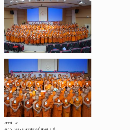
ภาพ​ : เอ
ข่าว​ : พระมหา​พิสุทธิ์​ สิท​ฺ​ธิ​เมธี