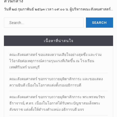
ส่วนกลาง
วันที่ ๒๘ กุมภาพันธ์ ๒๕๖๓ เวลา ๐๙.๐๐ น. ผู้บริหารคณะสังคมศาสตร์…
เนื้อหาที่น่าสนใจ
คณะสังคมศาสตร์ ขอแสดงความเสียใจอย่างสุดซึ่ง และร่วม
ไว้อาลัยต่อเหตุการณ์ความรุนแรงที่เกิดขึ้น ณ โรงเรียน
เทพศิรินทร์ นนทบุรี
คณะสังคมศาสตร์ ขอกราบถวายมุทิตาสักการะ และขอแสดง
ความยินดี เนื่องในโอกาสแต่งตั้งรองอธิการบดี
คณะสังคมศาสตร์ ขอกราบถวายมุทิตาสักการะ พระพรหมวัชร
ธีราจารย์, ศ.ดร. เนื่องในโอกาสได้รับพระบัญชาสมเด็จพระ
สังฆราช แต่งตั้งให้ดำรงตำแหน่ง อธิการบดี มจร