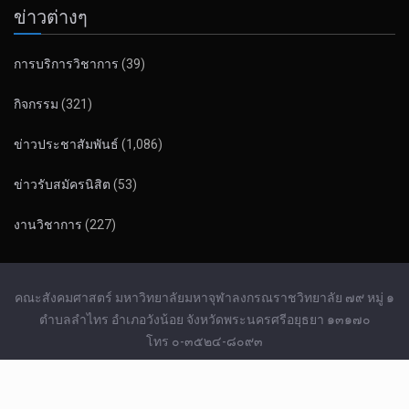
ข่าวต่างๆ
การบริการวิชาการ
(39)
กิจกรรม
(321)
ข่าวประชาสัมพันธ์
(1,086)
ข่าวรับสมัครนิสิต
(53)
งานวิชาการ
(227)
คณะสังคมศาสตร์ มหาวิทยาลัยมหาจุฬาลงกรณราชวิทยาลัย ๗๙ หมู่ ๑
ตำบลลำไทร อำเภอวังน้อย จังหวัดพระนครศรีอยุธยา ๑๓๑๗๐
โทร ๐-๓๕๒๔-๘๐๙๓