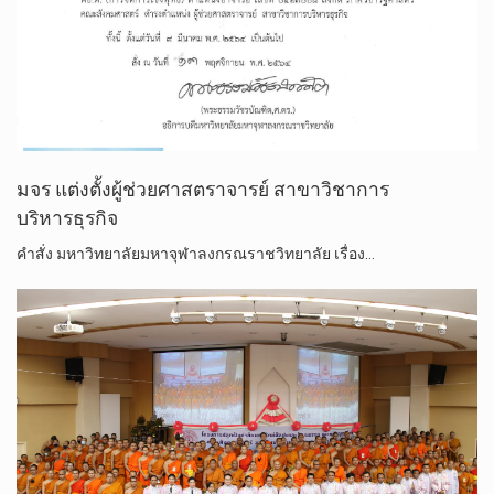
มจร แต่งตั้ง​ผู้​ช่วย​ศาสตรา​จารย์ สาขาวิชา​การ
บริหารธุรกิจ
คำสั่ง​ มหา​วิทยาลัย​มหา​จุฬา​ลง​ก​รณ​ราช​วิทยาลัย เรื่อง​…