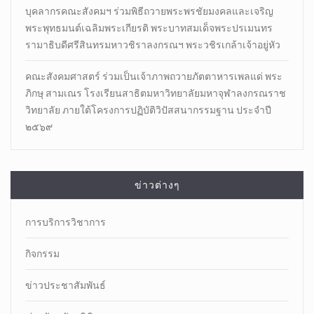
บุคลากรคณะสังคมฯ ร่วมพิธีถวายพระพรชัยมงคลและเจริญ
พระพุทธมนต์เฉลิมพระเกียรติ พระบาทสมเด็จพระปรเมนทร
รามาธิบดีศรีสินทรมหาวชิราลงกรณฯ พระวชิรเกล้าเจ้าอยู่หัว
คณะสังคมศาสตร์ ร่วมเป็นเจ้าภาพถวายภัตตาหารเพลแด่ พระ
ภิกษุ สามเณร โรงเรียนสาธิตมหาวิทยาลัยมหาจุฬาลงกรณราช
วิทยาลัย ภายใต้โครงการปฏิบัติวิปัสสนากรรมฐาน ประจำปี
๒๕๖๙
ข่าวต่างๆ
การบริการวิชาการ
กิจกรรม
ข่าวประชาสัมพันธ์