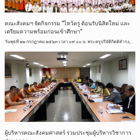
คณะสังคมฯ จัดกิจกรรม “ไหว้ครู ต้อนรับนิสิตใหม่ และ
เตรียมความพร้อมก่อนเข้าศึกษา”
วันพุธที่ ๒๒ กรกฎาคม ๒๕๖๓ เวลา ๐๙.๐๐ น. พระครูปริยัติกิตติธำรง,…
ผู้บริหารคณะสังคมศาสตร์ ร่วมประชุมผู้บริหารวิชาการ