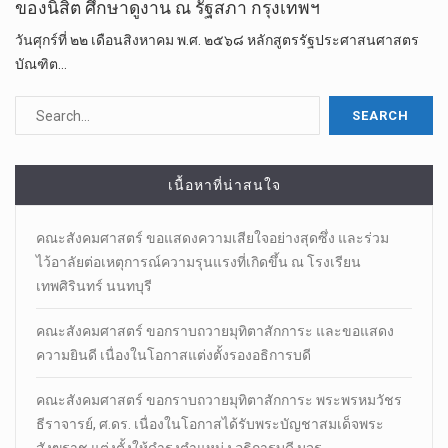
ของนิสิต ศึกษาดูงาน ณ รัฐสภา กรุงเทพฯ
วันศุกร์ที่ ๒๒ เดือนสิงหาคม พ.ศ. ๒๕๖๘ หลักสูตรรัฐประศาสนศาสตร
บัณฑิต…
เนื้อหาที่น่าสนใจ
คณะสังคมศาสตร์ ขอแสดงความเสียใจอย่างสุดซึ่ง และร่วม
ไว้อาลัยต่อเหตุการณ์ความรุนแรงที่เกิดขึ้น ณ โรงเรียน
เทพศิรินทร์ นนทบุรี
คณะสังคมศาสตร์ ขอกราบถวายมุทิตาสักการะ และขอแสดง
ความยินดี เนื่องในโอกาสแต่งตั้งรองอธิการบดี
คณะสังคมศาสตร์ ขอกราบถวายมุทิตาสักการะ พระพรหมวัชร
ธีราจารย์, ศ.ดร. เนื่องในโอกาสได้รับพระบัญชาสมเด็จพระ