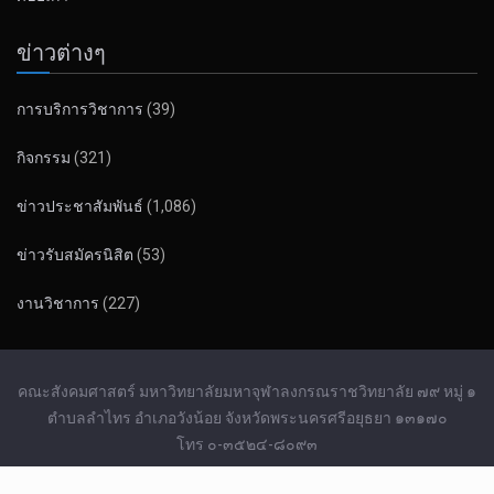
ข่าวต่างๆ
การบริการวิชาการ
(39)
กิจกรรม
(321)
ข่าวประชาสัมพันธ์
(1,086)
ข่าวรับสมัครนิสิต
(53)
งานวิชาการ
(227)
คณะสังคมศาสตร์ มหาวิทยาลัยมหาจุฬาลงกรณราชวิทยาลัย ๗๙ หมู่ ๑
ตำบลลำไทร อำเภอวังน้อย จังหวัดพระนครศรีอยุธยา ๑๓๑๗๐
โทร ๐-๓๕๒๔-๘๐๙๓