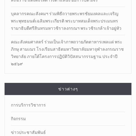
สังฆราช แต่งตั้งให้ดำรงตำแหน่ง อธิการบดี มจร
บุคลากรคณะสังคมฯ ร่วมพิธีถวายพระพรชัยมงคลและเจริญ
พระพุทธมนต์เฉลิมพระเกียรติ พระบาทสมเด็จพระปรเมนทร
รามาธิบดีศรีสินทรมหาวชิราลงกรณฯ พระวชิรเกล้าเจ้าอยู่หัว
คณะสังคมศาสตร์ ร่วมเป็นเจ้าภาพถวายภัตตาหารเพลแด่ พระ
ภิกษุ สามเณร โรงเรียนสาธิตมหาวิทยาลัยมหาจุฬาลงกรณราช
วิทยาลัย ภายใต้โครงการปฏิบัติวิปัสสนากรรมฐาน ประจำปี
๒๕๖๙
ข่าวต่างๆ
การบริการวิชาการ
กิจกรรม
ข่าวประชาสัมพันธ์