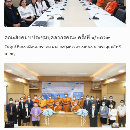
คณะสังคมฯ ประชุมบุคลากรคณะ ครั้งที่ ๑/๒๕๖๙
วันศุกร์ที่ ๓๐ เดือนมกราคม พ.ศ. ๒๕๖๙ เวลา ๐๙.๐๐ น. พระอุดมสิทธิ
นายก,…