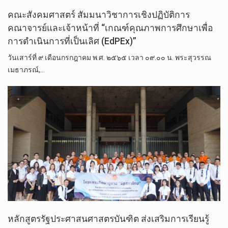
คณะสังคมศาสตร์ สัมมนาวิชาการเชิงปฏิบัติการ
คณาจารย์และเจ้าหน้าที่ “เกณฑ์คุณภาพการศึกษาเพื่อ
การดำเนินการที่เป็นเลิศ (EdPEx)”
วันเสาร์ที่ ๙ เดือนกรกฎาคม พ.ศ. ๒๕๖๕ เวลา ๐๙.๐๐ น. พระสุวรรณ
เมธาภรณ์,…
หลักสูตรรัฐประศาสนศาสตรบันฑิต ส่งเสริมการเรียนรู้