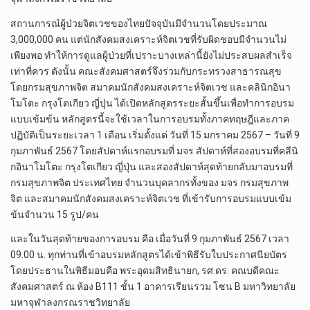
สถานการณ์ผู้ป่วยจิตเวชของไทยปัจจุบันมีจำนวนโดยประมาณ
3,000,000 คน แต่นักสังคมสงเคราะห์จิตเวชที่รับผิดชอบมีจำนวนไม่
เพียงพอ ทำให้การดูแลผู้ป่วยที่เปราะบางเหล่านี้ยังไม่ประสบผลสำเร็จ
เท่าที่ควร ดังนั้น คณะสังคมศาสตร์จึงร่วมกับกระทรวงสาธารณสุข
โดยกรมสุขภาพจิต สมาคมนักสังคมสงเคราะห์จิตเวช และคลินิกอินา
โมโตะ กรุงโตเกียว ญี่ปุ่น ได้เปิดหลักสูตรระยะสั้นขึ้นเพื่อทำการอบรม
แบบเข้มข้น หลักสูตรนี้จะใช้เวลาในการอบรมทั้งภาคทฤษฎีและภาค
ปฏิบัติเป็นระยะเวลา 1 เดือน เริ่มตั้งแต่ วันที่ 15 มกราคม 2567 – วันที่ 9
กุมภาพันธ์ 2567 โดยสัปดาห์แรกอบรมที่ มจร สัปดาห์ที่สองอบรมที่คลีนิ
กอินาโมโตะ กรุงโตเกียว ญี่ปุ่น และสองสัปดาห์สุดท้ายกลับมาอบรมที่
กรมสุขภาพจิต ประเทศไทย จำนวนบุคลากรทั้งของ มจร กรมสุขภาพ
จิต และสมาคมนักสังคมสงเคราะห์จิตเวช ที่เข้ารับการอบรมแบบเข้ม
ข้นจำนวน 15 รูป/คน
และในวันสุดท้ายของการอบรม คือ เมื่อวันที่ 9 กุมภาพันธ์ 2567 เวลา
09.00 น. ทุกท่านที่เข้าอบรมหลักสูตรได้เข้าพิธีรับใบประกาศนียบัตร
โดยประธานในพิธีมอบคือ พระอุดมสิทธินายก, รศ.ดร. คณบดีคณะ
สังคมศาสตร์ ณ ห้อง B111 ชั้น 1 อาคารเรียนรวม โซน B มหาวิทยาลัย
มหาจุฬาลงกรณราชวิทยาลัย