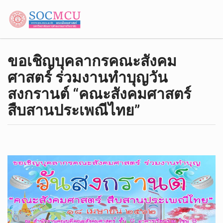
ขอ​เชิญ​บุคลากรคณะ​สังคม​
ศาสตร์​ ร่วมงานทำบุญ​วัน
สงกรานต์​ “คณะสังคม​ศาสตร์​
สืบสาน​ประเพณี​ไทย”