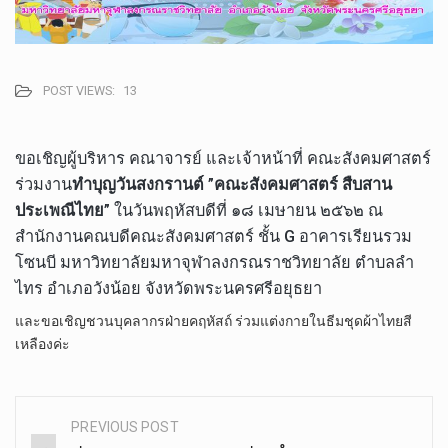
POST VIEWS:
13
ขอ​เชิญ​ผู้บริหาร​ คณาจารย์​ และ​เจ้า​หน้าที่​ คณะ​สังคม​ศาสตร์​
ร่วมงาน
ทำบุญ​วันสงกรานต์
​ ​”
คณะสังคม​ศาสตร์​ สืบสาน​
ประเพณี​ไทย
” ในวันพฤหัส​บดีที่​ ๑๘​ เมษายน​ ๒๕๖๒​ ณ​
สำนักงาน​คณบดี​คณะ​สังคม​ศาสตร์​ ชั้น​ G อาคารเรียน​รวม​
โซน​บี​ มหา​วิทยาลัย​มหา​จุฬา​ลง​ก​รณ​ราช​วิทยาลัย​ ตำบล​ลำ​
ไทร​ อำเภอ​วังน้อย​ จังหวัด​พระนคร​ศรี​อยุธยา
และขอเชิญชวนบุคลากรฝ่ายคฤหัสถ์ ร่วมแต่งกายในธีมชุดผ้าไทยสี
เหลืองค่ะ
PREVIOUS POST
Post