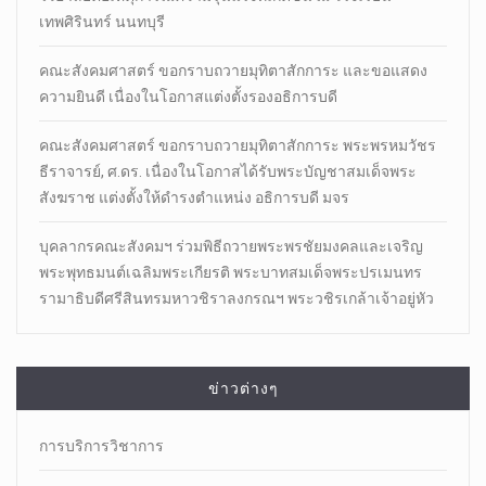
เทพศิรินทร์ นนทบุรี
คณะสังคมศาสตร์ ขอกราบถวายมุทิตาสักการะ และขอแสดง
ความยินดี เนื่องในโอกาสแต่งตั้งรองอธิการบดี
คณะสังคมศาสตร์ ขอกราบถวายมุทิตาสักการะ พระพรหมวัชร
ธีราจารย์, ศ.ดร. เนื่องในโอกาสได้รับพระบัญชาสมเด็จพระ
สังฆราช แต่งตั้งให้ดำรงตำแหน่ง อธิการบดี มจร
บุคลากรคณะสังคมฯ ร่วมพิธีถวายพระพรชัยมงคลและเจริญ
พระพุทธมนต์เฉลิมพระเกียรติ พระบาทสมเด็จพระปรเมนทร
รามาธิบดีศรีสินทรมหาวชิราลงกรณฯ พระวชิรเกล้าเจ้าอยู่หัว
ข่าวต่างๆ
การบริการวิชาการ