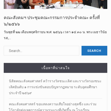
คณะสังคมฯ ประชุมคณะกรรมการประจำคณะ ครั้งที่
๖/๒๕๖๖
วันพุธที่ ๒๒ เดือนพฤศจิกายน พ.ศ. ๒๕๖๖ เวลา ๑๔.๓๐ น. พระเมธาวินัย
รส,…
เนื้อหาที่น่าสนใจ
นิสิตคณะสังคมศาสตร์​ คว้ารางวัลชนะเลิศ และรางวัลรองชนะ
เลิศอันดับ ๑ การแข่งขันตอบปัญหากฏหมาย ระดับอุดมศึกษา
ประจำปี ๒๕๖๙
คณะสังคมศาสตร์ ขอแสดงความเสียใจอย่างสุดซึ่ง และร่วม
ไว้อาลัยต่อเหตุการณ์ความรุนแรงที่เกิดขึ้น ณ โรงเรียน