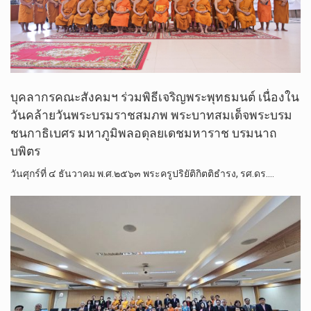
บุคลากรคณะสังคมฯ ร่วมพิธีเจริญพระพุทธมนต์ เนื่องใน
วันคล้ายวันพระบรมราชสมภพ พระบาทสมเด็จพระบรม
ชนกาธิเบศร มหาภูมิพลอดุลยเดชมหาราช บรมนาถ
บพิตร
วันศุกร์ที่ ๔ ธันวาคม พ.ศ.๒๕๖๓ พระครูปริยัติกิตติธำรง, รศ.ดร.…