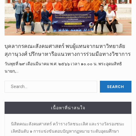
บุคลากรคณะสังคมศาสตร์ พบผู้แทนจากมหาวิทยาลัย
สุภานุวงศ์ ปรึกษาหารือแนวทางการร่วมมือทางวิชาการ
วันพุธที่​ ๒๙ เดือนมีนาคม​ พ.ศ. ๒๕๖๖ เวลา ๑๐.๐๐ น. พระอุดมสิทธิ
นายก,​…
เนื้อหาที่น่าสนใจ
นิสิตคณะสังคมศาสตร์​ คว้ารางวัลชนะเลิศ และรางวัลรองชนะ
เลิศอันดับ ๑ การแข่งขันตอบปัญหากฏหมาย ระดับอุดมศึกษา