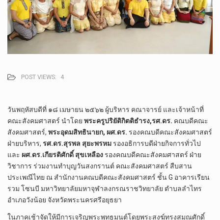
POST VIEWS:
4
วันพฤหัสบดีที่ ๑๘ เมษายน ๒๕๖๒ ผู้บริหาร คณาจารย์ และเจ้าหน้าที่
คณะสังคมศาสตร์ นำโดย
พระครูปริยัติกิตติธำรง,รศ.ดร.
คณบดีคณะ
สังคมศาสตร์,
พระอุดมสิทธินายก, ผศ.ดร.
รองคณบดีคณะสังคมศาสตร์
ฝ่ายบริหาร,
รศ.ดร.สุรพล สุยะพรหม
รองอธิการบดีฝ่ายกิจการทั่วไป
และ
ผศ.ดร.เกียรติศักดิ์ สุขเหลือง
รองคณบดีคณะสังคมศาสตร์ ฝ่าย
วิชาการ ร่วมงานทำบุญวันสงกรานต์ คณะสังคมศาสตร์ สืบสาน
ประเพณีไทย ณ สำนักงานคณบดีคณะสังคมศาสตร์ ชั้น G อาคารเรียน
รวม โซนบี มหาวิทยาลัยมหาจุฬาลงกรณราชวิทยาลัย ตำบลลำไทร
อำเภอวัง
น้อย จังหวัดพระนครศรีอยุธยา
ในภาคเช้าจัดให้มีการเจริญพระพุทธมนต์โดยพระสงฆ์ทรงสมณศักดิ์