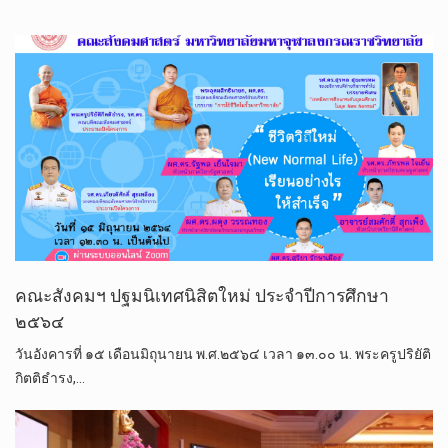
คณะสังคมฯ ปฐมนิเทศนิสิตใหม่ ประจำปีการศึกษา
๒๕๖๔
วันอังคารที่ ๑๕ เดือนมิถุนายน พ.ศ.๒๕๖๔ เวลา ๑๓.๐๐ น. พระครูปริยัติ
กิตติธำรง,…