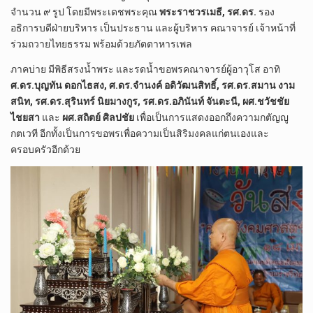
จำนวน ๙ รูป โดยมีพระเดชพระคุณ
พระราชวรเมธี, รศ.ดร.
รอง
อธิการบดีฝ่ายบริหาร เป็นประธาน และผู้บริหาร คณาจารย์ เจ้าหน้าที่
ร่วมถวายไทยธรรม พร้อมด้วยภัตตาหารเพล
ภาคบ่าย มีพิธีสรงน้ำพระ และรดน้ำขอพรคณาจารย์ผู้อาวุโส อาทิ
ศ.ดร.บุญทัน ดอกไธสง, ศ.ดร.จำนงค์ อดิวัฒนสิทธิ์, รศ.ดร.สมาน งาม
สนิท, รศ.ดร.สุรินทร์ นิยมางกูร, รศ.ดร.อภินันท์ จันตะนี, ผศ.ชวัชชัย
ไชยสา
และ
ผศ.สถิตย์ ศิลปชัย
เพื่อเป็นการแสดงออกถึงความกตัญญู
กตเวที อีกทั้งเป็นการขอพรเพื่อความเป็นสิริมงคลแก่ตนเองและ
ครอบครัวอีกด้วย