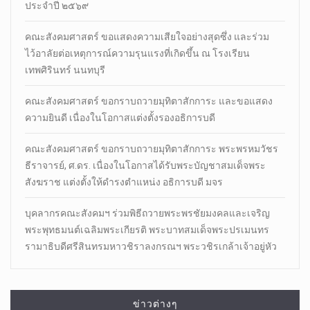
ประจำปี ๒๕๖๙
คณะสังคมศาสตร์ ขอแสดงความเสียใจอย่างสุดซึ่ง และร่วม
ไว้อาลัยต่อเหตุการณ์ความรุนแรงที่เกิดขึ้น ณ โรงเรียน
เทพศิรินทร์ นนทบุรี
คณะสังคมศาสตร์ ขอกราบถวายมุทิตาสักการะ และขอแสดง
ความยินดี เนื่องในโอกาสแต่งตั้งรองอธิการบดี
คณะสังคมศาสตร์ ขอกราบถวายมุทิตาสักการะ พระพรหมวัชร
ธีราจารย์, ศ.ดร. เนื่องในโอกาสได้รับพระบัญชาสมเด็จพระ
สังฆราช แต่งตั้งให้ดำรงตำแหน่ง อธิการบดี มจร
บุคลากรคณะสังคมฯ ร่วมพิธีถวายพระพรชัยมงคลและเจริญ
พระพุทธมนต์เฉลิมพระเกียรติ พระบาทสมเด็จพระปรเมนทร
รามาธิบดีศรีสินทรมหาวชิราลงกรณฯ พระวชิรเกล้าเจ้าอยู่หัว
ข่าวต่างๆ