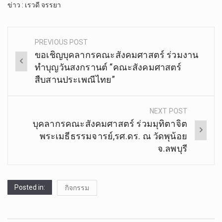
ข่าว : เรวดี จรรยา
PREVIOUS POST
Post
ขอ​เชิญ​บุคลากรคณะ​สังคม​ศาสตร์​ ร่วมงาน
navigation
ทำบุญ​วันสงกรานต์​ “คณะสังคม​ศาสตร์​
สืบสาน​ประเพณี​ไทย”
NEXT POST
บุคลากร​คณะสังคม​ศาสตร์​ ร่วมมุทิตาจิต
พระเมธีธรรมจารย์,รศ.ดร. ณ​ วัดพุน้อย
จ.ลพบุรี
Posted in:
กิจกรรม