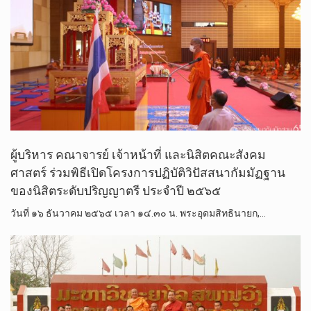
ผู้บริหาร​ คณาจารย์​ ​เจ้า​หน้าที่​ และนิสิตคณะ​สังคม​
ศาสตร์​ ร่วม​พิธี​เปิด​โครงการ​ปฏิบัติ​วิปัสสนา​กัมมัฏฐาน​
ของ​นิสิต​ระดับ​ปริญญาตรี​ ประจำ​ปี​ ๒๕๖๕
วันที่​ ๑๖ ธันวาคม​ ๒๕​๖​๕​ เวลา​ ๑๔.๓๐ น.​ พระ​อุดม​สิทธิ​นายก,…