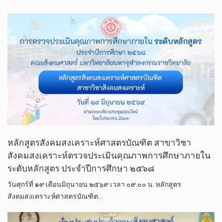
หลักสูตรสังคมสงเคราะห์ศาสตรบัณฑิต สาขาวิชา
สังคมสงเคราะห์ตรวจประเมินคุณภาพการศึกษาภายใน
ระดับหลักสูตร ประจำปีการศึกษา ๒๕๖๘
วันศุกร์ที่ ๑๙ เดือนมิถุนายน ๒๕๖๙ เวลา ๐๙.๐๐ น. หลักสูตร
สังคมสงเคราะห์ศาสตรบัณฑิต…