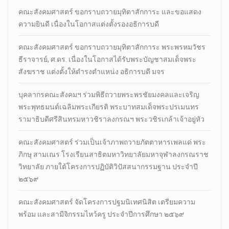
คณะสังคมศาสตร์ ขอกราบถวายมุทิตาสักการะ และขอแสดง
ความยินดี เนื่องในโอกาสแต่งตั้งรองอธิการบดี
คณะสังคมศาสตร์ ขอกราบถวายมุทิตาสักการะ พระพรหมวัชร
ธีราจารย์, ศ.ดร. เนื่องในโอกาสได้รับพระบัญชาสมเด็จพระ
สังฆราช แต่งตั้งให้ดำรงตำแหน่ง อธิการบดี มจร
บุคลากรคณะสังคมฯ ร่วมพิธีถวายพระพรชัยมงคลและเจริญ
พระพุทธมนต์เฉลิมพระเกียรติ พระบาทสมเด็จพระปรเมนทร
รามาธิบดีศรีสินทรมหาวชิราลงกรณฯ พระวชิรเกล้าเจ้าอยู่หัว
คณะสังคมศาสตร์ ร่วมเป็นเจ้าภาพถวายภัตตาหารเพลแด่ พระ
ภิกษุ สามเณร โรงเรียนสาธิตมหาวิทยาลัยมหาจุฬาลงกรณราช
วิทยาลัย ภายใต้โครงการปฏิบัติวิปัสสนากรรมฐาน ประจำปี
๒๕๖๙
คณะสังคมศาสตร์ จัดโครงการปฐมนิเทศนิสิต เตรียมความ
พร้อม และสามีจิกรรมไหว้ครู ประจำปีการศึกษา ๒๕๖๙