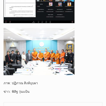
ภาพ : ปฏิภาณ สิงห์บุบผา
ข่าว : พิสิฐ วุ่นแป้น