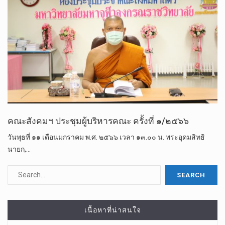
คณะสังคมฯ ประชุมผู้บริหารคณะ ครั้งที่ ๑/๒๕๖๖
วันพุธที่ ๑๑ เดือนมกราคม พ.ศ. ๒๕๖๖ เวลา ๑๓.๐๐ น. พระอุดมสิทธิ
นายก,…
เนื้อหาที่น่าสนใจ