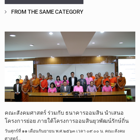
FROM THE SAME CATEGORY
คณะสังคม​ศาสตร์​ ร่วมกับ​ ธนาคาร​ออมสิน​ นำเสนอ
โครงการย่อย ภายใต้โครงการออมสินยุวพัฒน์รักษ์ถิ่น
วันศุกร์ที่ ๑๑ เดือน​กันยายน พ.ศ.๒๕๖๓ เวลา ๐๙.๐๐ น. คณะสังคม​
ศาสตร์​…