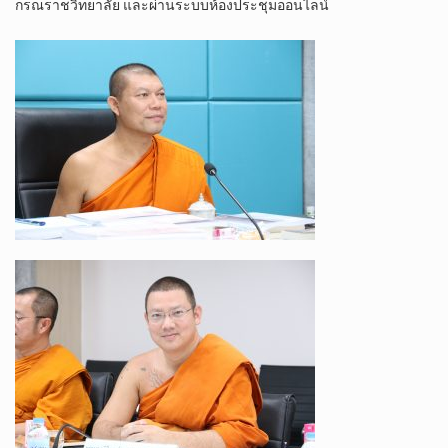
กรณราชวิทยาลัย และผ่านระบบห้องประชุมออนไลน์