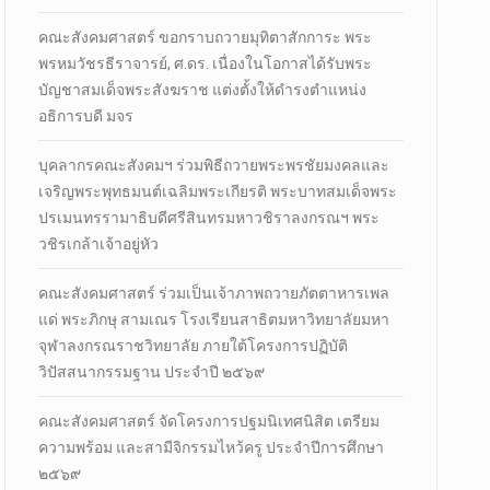
คณะสังคมศาสตร์ ขอกราบถวายมุทิตาสักการะ พระ
พรหมวัชรธีราจารย์, ศ.ดร. เนื่องในโอกาสได้รับพระ
บัญชาสมเด็จพระสังฆราช แต่งตั้งให้ดำรงตำแหน่ง
อธิการบดี มจร
บุคลากรคณะสังคมฯ ร่วมพิธีถวายพระพรชัยมงคลและ
เจริญพระพุทธมนต์เฉลิมพระเกียรติ พระบาทสมเด็จพระ
ปรเมนทรรามาธิบดีศรีสินทรมหาวชิราลงกรณฯ พระ
วชิรเกล้าเจ้าอยู่หัว
คณะสังคมศาสตร์ ร่วมเป็นเจ้าภาพถวายภัตตาหารเพล
แด่ พระภิกษุ สามเณร โรงเรียนสาธิตมหาวิทยาลัยมหา
จุฬาลงกรณราชวิทยาลัย ภายใต้โครงการปฏิบัติ
วิปัสสนากรรมฐาน ประจำปี ๒๕๖๙
คณะสังคมศาสตร์ จัดโครงการปฐมนิเทศนิสิต เตรียม
ความพร้อม และสามีจิกรรมไหว้ครู ประจำปีการศึกษา
๒๕๖๙