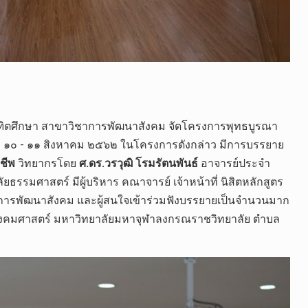
รบัณฑิตศึกษา​ สาขาวิชาการพัฒนาสังคม​ จัดโครงการพุทธบูรณา
​ ๑๐​ -​ ๑๑​ สิงหาคม​ ๒๕๖๒​ ในโครงการ​ดังกล่าว​ มีการบรรยาย​
ชีพ
​ วิทยากรโดย​
ศ.ดร.วรวุฒิ​ โรมรัตนพันธ์​
อาจารย์​ประจำ​
ัยธรรมศาสตร์​ มีผู้บริหาร​ คณาจารย์​ เจ้า​หน้าที่​ นิสิต​หลักสูตร​
ชา​การพัฒนา​สังคม​ และผู้สนใจเข้าร่วมฟังบรรยาย​เป็นจำนวนมาก​
สังคม​ศาสตร์​ มหา​วิทยาลัย​มหา​จุฬา​ลง​ก​รณ​ราช​วิทยาลัย​ ตำบล​