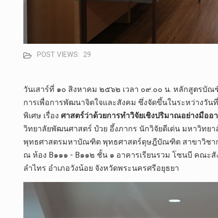
POST VIEWS:
29
วันเสาร์​ที่ ๑​๐ สิงหาคม ๒๕๖๒​ เวลา​ ๐๙.๐๐​ น.​ หลักสูต
การเพื่อการพัฒนาจิตใจและสังคม​ ซึ่งจัดขึ้นในระหว่างวันที่
พิเศษ​ เรื่อง​
ศาสตร์ว่าด้วยการทำวิจัยเชิงปริมาณอย่างมืออา
วิทยาลัย​พัฒนศาสตร์​ ป๋
วย​ อึ้งภากร​ นักวิจัยดีเด่น​ มหาวิทยาล
พุทธ​ศ​า​ส​ตร​มหาบัณฑิต​ พุทธ​ศาสตร์​ดุษฎีบัณฑิต​ สาขาวิ
ณ​ ห้อง​ B๑๑๑​ -​ B๑๑๒​ ชั้น​ ๑​ อาคารเรียน​รวม​ โซน​บี​ คณะ​
ลำ​ไทร​ อำเภอ​วังน้อย​ จังหวัด​พระนคร​ศรี​อยุธยา​