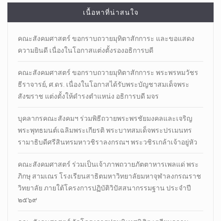
เนื้อหาที่น่าสนใจ
คณะสังคมศาสตร์ ขอกราบถวายมุทิตาสักการะ และขอแสดง
ความยินดี เนื่องในโอกาสแต่งตั้งรองอธิการบดี
คณะสังคมศาสตร์ ขอกราบถวายมุทิตาสักการะ พระพรหมวัชร
ธีราจารย์, ศ.ดร. เนื่องในโอกาสได้รับพระบัญชาสมเด็จพระ
สังฆราช แต่งตั้งให้ดำรงตำแหน่ง อธิการบดี มจร
บุคลากรคณะสังคมฯ ร่วมพิธีถวายพระพรชัยมงคลและเจริญ
พระพุทธมนต์เฉลิมพระเกียรติ พระบาทสมเด็จพระปรเมนทร
รามาธิบดีศรีสินทรมหาวชิราลงกรณฯ พระวชิรเกล้าเจ้าอยู่หัว
คณะสังคมศาสตร์ ร่วมเป็นเจ้าภาพถวายภัตตาหารเพลแด่ พระ
ภิกษุ สามเณร โรงเรียนสาธิตมหาวิทยาลัยมหาจุฬาลงกรณราช
วิทยาลัย ภายใต้โครงการปฏิบัติวิปัสสนากรรมฐาน ประจำปี
๒๕๖๙