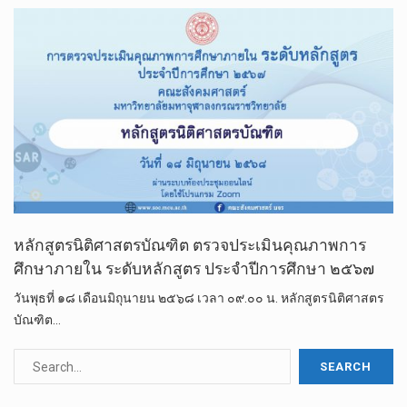
หลักสูตรนิติศาสตรบัณฑิต ตรวจประเมินคุณภาพการ
ศึกษาภายใน ระดับหลักสูตร ประจำปีการศึกษา ๒๕๖๗
วันพุธที่ ๑๘ เดือนมิถุนายน ๒๕๖๘ เวลา ๐๙.๐๐ น. หลักสูตรนิติศาสตร
บัณฑิต…