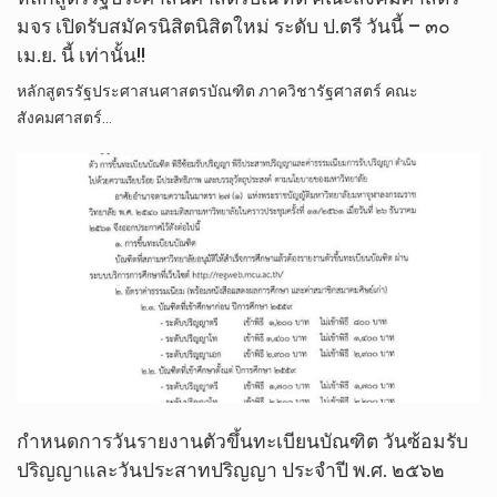
มจร เปิดรับสมัครนิสิตนิสิตใหม่ ระดับ ป.ตรี วันนี้ – ๓๐
เม.ย. นี้ เท่านั้น!!
หลักสูตรรัฐประศาสนศาสตรบัณฑิต ภาควิชารัฐศาสตร์ คณะ
สังคมศาสตร์…
กำหนดการวันรายงานตัวขึ้นทะเบียนบัณฑิต วันซ้อมรับ
ปริญญา​และวันประสาทปริญญา​ ประจำปี พ.ศ. ๒๕๖๒