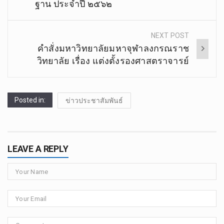
ฐาน​ ประจำ​ปี​ ๒๕๖๒
NEXT POST
คำสั่งมหาวิทยาลัย​มหา​จุฬา​ลง​ก​รณ​ราช​
วิทยาลัย​ เรื่อง​ แต่งตั้งรอง​ศาสตรา​จารย์​
Posted in:
ข่าวประชาสัมพันธ์
LEAVE A REPLY