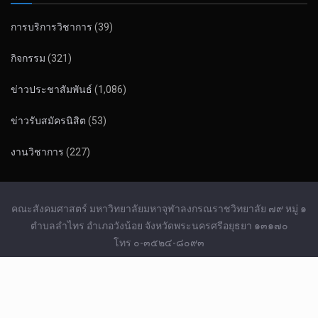
การบริการวิชาการ
(39)
กิจกรรม
(321)
ข่าวประชาสัมพันธ์
(1,086)
ข่าวรับสมัครนิสิต
(53)
งานวิชาการ
(227)
คณะสังคมศาสตร์ มหาวิทยาลัยมหาจุฬาลงกรณราชวิทยาลัย ๗๙ หมู่ ๑
ตำบลลำไทร อำเภอวังน้อย จังหวัดพระนครศรีอยุธยา ๑๓๑๗๐
โทร ๐-๓๕๒๔-๘๐๙๓