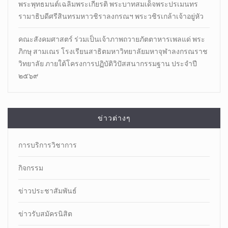
พระพุทธมนต์เฉลิมพระเกียรติ พระบาทสมเด็จพระปรเมนทร
รามาธิบดีศรีสินทรมหาวชิราลงกรณฯ พระวชิรเกล้าเจ้าอยู่หัว
คณะสังคมศาสตร์ ร่วมเป็นเจ้าภาพถวายภัตตาหารเพลแด่ พระ
ภิกษุ สามเณร โรงเรียนสาธิตมหาวิทยาลัยมหาจุฬาลงกรณราช
วิทยาลัย ภายใต้โครงการปฏิบัติวิปัสสนากรรมฐาน ประจำปี
๒๕๖๙
ข่าวต่างๆ
การบริการวิชาการ
กิจกรรม
ข่าวประชาสัมพันธ์
ข่าวรับสมัครนิสิต