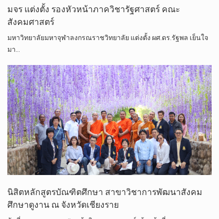
มจร​ แต่งตั้ง​ รองหัวหน้าภาควิชารัฐศาสตร์ คณะ
สังคมศาสตร์
มหาวิทยาลัยมหาจุฬาลงกรณราชวิทยาลัย แต่งตั้ง ผศ.ดร.รัฐพล เย็นใจ
มา…
นิสิตหลักสูตร​บัณฑิต​ศึกษา​ สาขาวิชาการพัฒนา​สังคม ​
ศึกษาดูงาน​ ณ​ จังหวัดเชียงราย