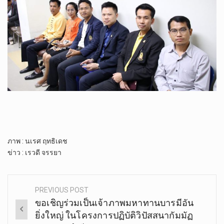
ภาพ : นเรศ ฤทธิเดช
ข่าว : เรวดี จรรยา
PREVIOUS POST
Post
ขอ​เชิญ​ร่วมเป็นเจ้าภาพ​มหาทานบารมีอัน
navigation
ยิ่งใหญ่ ในโครงการ​ปฏิบัติ​วิปัสสนา​กัมมัฏ