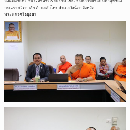
สังคมศาสตร์ ชั้น G อาคารเรียนรวม โซน B มหาวิทยาลัย มหาจุฬาลง
กรณราชวิทยาลัย ตำบลลำไทร อำเภอวังน้อย จังหวัด
พระนครศรีอยุธยา