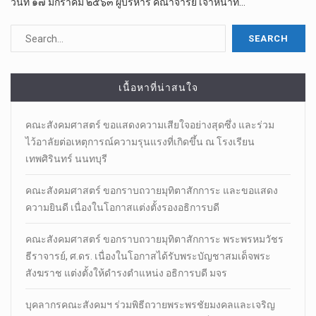
วันที่​ ๑๗​ มกราคม​ ๒๕​๖​๓​ ผู้บริหาร​ คณาจารย์​ เจ้าหน้าที่​…
เนื้อหาที่น่าสนใจ
คณะสังคมศาสตร์ ขอแสดงความเสียใจอย่างสุดซึ่ง และร่วม
ไว้อาลัยต่อเหตุการณ์ความรุนแรงที่เกิดขึ้น ณ โรงเรียน
เทพศิรินทร์ นนทบุรี
คณะสังคมศาสตร์ ขอกราบถวายมุทิตาสักการะ และขอแสดง
ความยินดี เนื่องในโอกาสแต่งตั้งรองอธิการบดี
คณะสังคมศาสตร์ ขอกราบถวายมุทิตาสักการะ พระพรหมวัชร
ธีราจารย์, ศ.ดร. เนื่องในโอกาสได้รับพระบัญชาสมเด็จพระ
สังฆราช แต่งตั้งให้ดำรงตำแหน่ง อธิการบดี มจร
บุคลากรคณะสังคมฯ ร่วมพิธีถวายพระพรชัยมงคลและเจริญ