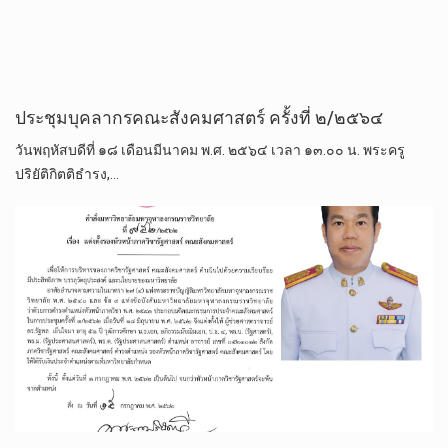
ประชุมบุคลากรคณะสังคมศาสตร์ ครั้งที่ ๒/๒๕๖๔
วันพฤหัสบดีที่ ๑๘ เดือนมีนาคม พ.ศ. ๒๕๖๔ เวลา ๑๓.๐๐ น. พระครู
ปริยัติกิตติธำรง,…