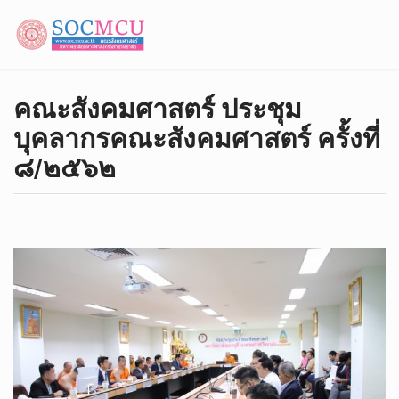
คณะสังคมศาสตร์ ประชุม
บุคลากรคณะสังคมศาสตร์ ครั้งที่
๘/๒๕๖๒