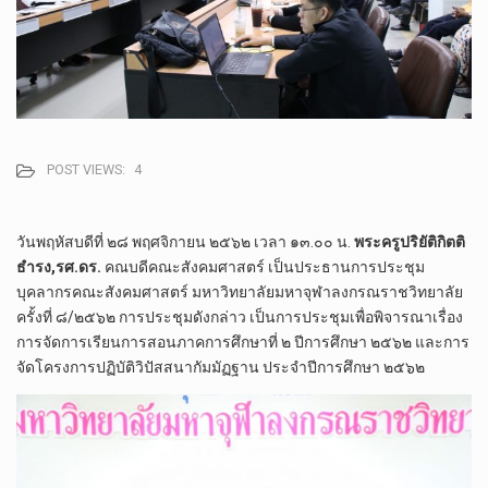
POST VIEWS:
4
วันพฤหัสบดีที่ ๒๘ พฤศจิกายน ๒๕๖๒ เวลา ๑๓.๐๐ น.
พระครูปริยัติกิตติ
ธำรง,รศ.ดร.
คณบดีคณะสังคมศาสตร์ เป็นประธานการประชุม
บุคลากรคณะสังคมศาสตร์ มหาวิทยาลัยมหาจุฬาลงกรณราชวิทยาลัย
ครั้งที่ ๘/๒๕๖๒ การประชุมดังกล่าว เป็นการประชุมเพื่อพิจารณาเรื่อง
การจัดการเรียนการสอนภาคการศึกษาที่ ๒ ปีการศึกษา ๒๕๖๒ และการ
จัดโครงการปฏิบัติวิปัสสนากัมมัฏฐาน ประจำปีการศึกษา ๒๕๖๒