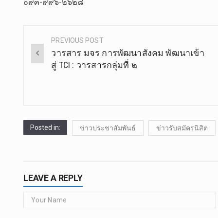
๐๙๓-๙๙๖-๒๖๒๘
PREVIOUS POST
Post
วารสาร มจร การพัฒนาสังคม พัฒนาเข้า
navigation
สู่ TCI : วารสารกลุ่มที่ ๒
Posted in:
ข่าวประชาสัมพันธ์
ข่าวรับสมัครนิสิต
LEAVE A REPLY