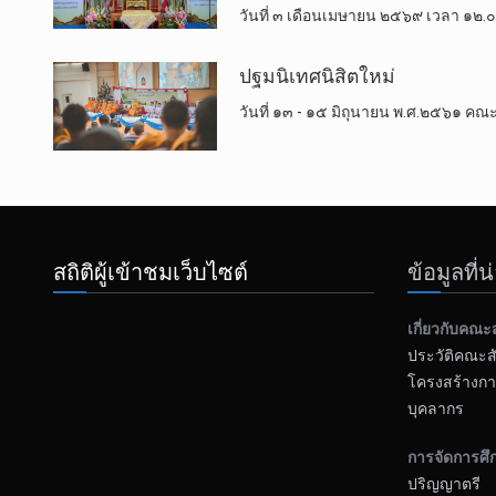
วันที่ ๓ เดือนเมษายน ๒๕๖๙ เวลา ๑๒.๐
ปฐมนิเทศนิสิตใหม่
วันที่ ๑๓ - ๑๕ มิถุนายน พ.ศ.๒๕๖๑ 
สถิติผู้เข้าชมเว็บไซต์
ข้อมูลที่
เกี่ยวกับคณะ
ประวัติคณะส
โครงสร้างกา
บุคลากร
การจัดการศึ
ปริญญาตรี