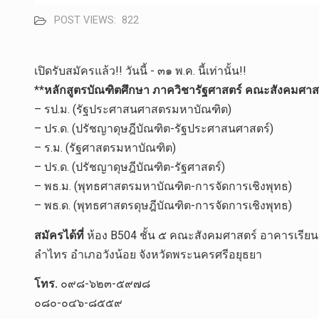
POST VIEWS:
822
เปิดรับสมัคร​แล้ว!! วันนี้​ -​ ๓๑​ พ.ค.​ นี้เท่านั้น!!
**
หลักสูตรบัณฑิตศึกษา ภาควิชารัฐศาสตร์​ คณะสังคม​ศาสตร์
– รป.ม. (รัฐประศาสนศาสตรมหาบัณฑิต)
– ปร.ด. (ปรัชญาดุษฎีบัณฑิต-รัฐประศ
าสนศาสตร์)
– ร.ม. (รัฐศาสตรมหาบัณฑิต)
– ปร.ด. (ปรัชญาดุษฎีบัณฑิต-รัฐศาสต
ร์)
– พธ.ม. (พุทธศาสตรมหาบัณฑิต-การจัด
การเชิงพุทธ)
– พธ.ด. (พุทธศาสตรดุษฎีบัณฑิต-การจ
ัดการเชิงพุทธ)
สมัครได้ที่
ห้อง B504 ชั้น ๕ คณะสังคมศาสตร์ อาคารเรียนรว
ลำไทร อำเภอวังน้อย จังหวัดพระนครศรีอยุธยา
โทร.
๐๙๘-๖๒๓-๕๙๗๘
๐๘๐-๐๔๖-๘๕๕๙