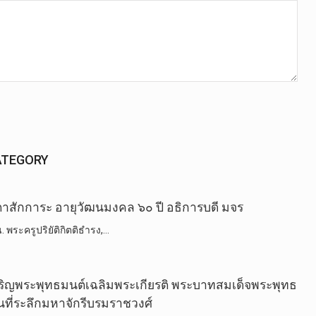
ATEGORY
าสักการะ อายุวัฒนมงคล ๖๐ ปี อธิการบดี มจร
 พระครูปริยัติกิตติธำรง,…
ริญพระพุทธมนต์เฉลิมพระเกียรติ พระบาทสมเด็จพระพุทธ
ที่ระลึกมหาจักรีบรมราชวงศ์