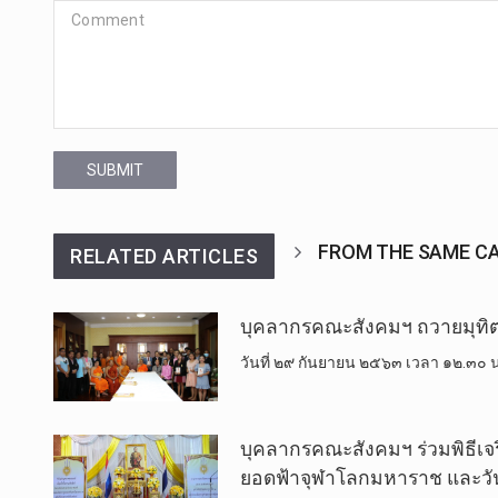
SUBMIT
FROM THE SAME C
RELATED ARTICLES
บุคลากรคณะสังคมฯ ถวายมุทิต
วันที่ ๒๙ กันยายน ๒๕๖๓ เวลา ๑๒.๓๐ น.
บุคลากรคณะสังคมฯ ร่วมพิธีเจ
ยอดฟ้าจุฬาโลกมหาราช และวัน