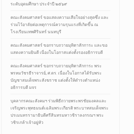
ระดับอุดมศึกษา ประจำปี ๒๕๖๙
คณะสังคมศาสตร์ ขอแสดงความเสียใจอย่างสุดซึ่ง และ
ร่วมไว้อาลัยต่อเหตุการณ์ความรุนแรงที่เกิดขึ้น ณ
โรงเรียนเทพศิรินทร์ นนทบุรี
คณะสังคมศาสตร์ ขอกราบถวายมุทิตาสักการะ และขอ
แสดงความยินดี เนื่องในโอกาสแต่งตั้งรองอธิการบดี
คณะสังคมศาสตร์ ขอกราบถวายมุทิตาสักการะ พระ
พรหมวัชรธีราจารย์, ศ.ดร. เนื่องในโอกาสได้รับพระ
บัญชาสมเด็จพระสังฆราช แต่งตั้งให้ดำรงตำแหน่ง
อธิการบดี มจร
บุคลากรคณะสังคมฯ ร่วมพิธีถวายพระพรชัยมงคลและ
เจริญพระพุทธมนต์เฉลิมพระเกียรติ พระบาทสมเด็จพระ
ปรเมนทรรามาธิบดีศรีสินทรมหาวชิราลงกรณฯ พระ
วชิรเกล้าเจ้าอยู่หัว