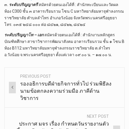
๓.​
ระดับปริญญาตรี
สมัครด้วยตนเองได้ที่ : สำนัก​ทะเบียน​และ​วัดผล​
ห้อง​ C300 ชั้น​ ๓​ อาคารเรียน​รวม​ โซน​ C มหาวิทยาลัย​มหา​จุฬา​ลง​ก​รณ​
ราช​วิทยาลัย​ ตำบล​ลำ​ไทร​ อำเภอ​วังน้อย​ จังหวัด​พระนคร​ศรี​อยุธยา
โทร.​ ๐๓๕​ ๒๔๘​ ๐๐๐​ ต่อ​ ๘๔๒๑,​ ๘๔๒๒,​ ๘๔๒๔
ระดับปริญญาโท – เอก
สมัครด้วยตนเองได้ที่ : สำนักงานหลักสูตร
บัณฑิตศึกษา สาขาวิชาการพัฒนาสังคม อาคารเรียนรวม ชั้น ๑ โซน B
ห้อง B112 มหาวิทยาลัยมหาจุฬาลงกรณราชวิทยาลัย ต.ลำไทร
อ.วังน้อย จ.พระนครศรีอยุธยา ตั้งแต่เวลา ๐๙.๐๐ น. – ๑๗.๐๐ น.
PREVIOUS POST
Post
รองอธิการบดีฝ่ายกิจการทั่วไป ร่วมพิธีลง
navigation
นามข้อตกลงความร่วมมือ ภาคีด้าน
วิชาการ
NEXT POST
ประกาศ​ มจร เรื่อง​ กำหนดวันรายงานตัว