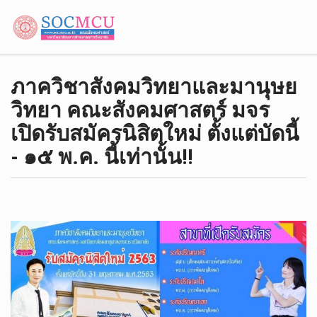
ภาควิชา​สังคมวิทยา​และ​มานุษ​ย
วิทยา​ คณะสังคมศาสตร์ มจร
เปิดรับสมัครนิสิตใหม่ ตั้งแต่บัดนี้​
-​ ๑๕ พ.ค.​ นี้เท่านั้น!!