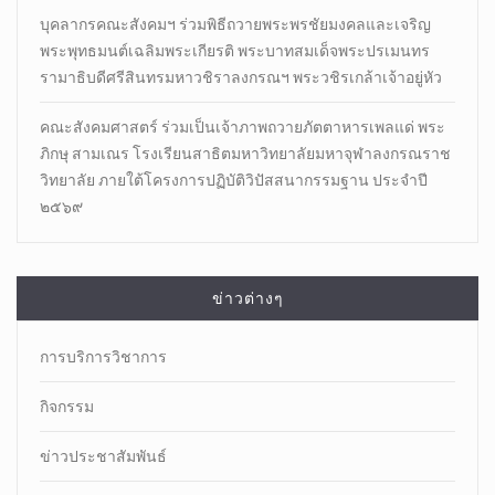
บุคลากรคณะสังคมฯ ร่วมพิธีถวายพระพรชัยมงคลและเจริญ
พระพุทธมนต์เฉลิมพระเกียรติ พระบาทสมเด็จพระปรเมนทร
รามาธิบดีศรีสินทรมหาวชิราลงกรณฯ พระวชิรเกล้าเจ้าอยู่หัว
คณะสังคมศาสตร์ ร่วมเป็นเจ้าภาพถวายภัตตาหารเพลแด่ พระ
ภิกษุ สามเณร โรงเรียนสาธิตมหาวิทยาลัยมหาจุฬาลงกรณราช
วิทยาลัย ภายใต้โครงการปฏิบัติวิปัสสนากรรมฐาน ประจำปี
๒๕๖๙
ข่าวต่างๆ
การบริการวิชาการ
กิจกรรม
ข่าวประชาสัมพันธ์