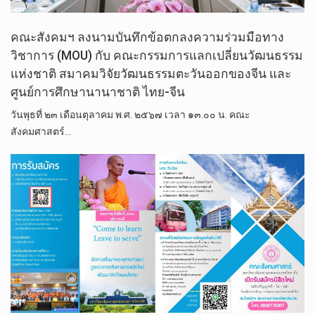
คณะสังคมฯ ลงนามบันทึกข้อตกลงความร่วมมือทาง
วิชาการ (MOU) กับ คณะกรรมการแลกเปลี่ยนวัฒนธรรม
แห่งชาติ สมาคมวิจัยวัฒนธรรมตะวันออกของจีน และ
ศูนย์การศึกษานานาชาติ ไทย-จีน
วันพุธที่ ๒๓ เดือนตุลาคม พ.ศ. ๒๕๖๗ เวลา ๑๓.๐๐ น. คณะ
สังคมศาสตร์…