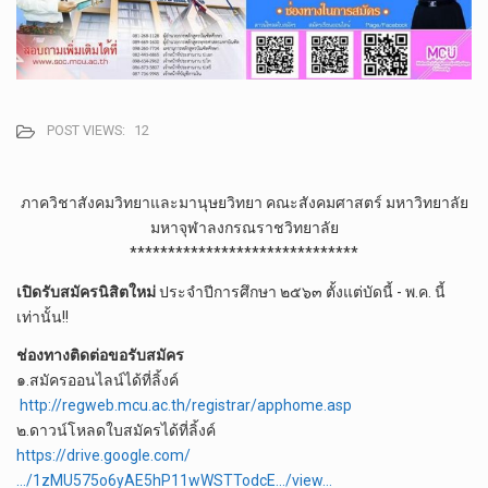
POST VIEWS:
12
ภาควิชา​สังคมวิทยา​และ​มานุษ​ยวิทยา​ คณะสังคมศาสตร์ มหาวิทยาลัย
มหาจุฬาลงกรณราชวิทยาลัย
******************************
เปิดรับสมัครนิสิตใหม่
ประจำปีการศึกษา ๒๕๖๓ ตั้งแต่บัดนี้​ -​ พ.ค.​ นี้
เท่านั้น!!
ช่องทางติดต่อขอรับสมัคร
๑.สมัครออนไลน์ได้ที่ลิ้งค์​
http://regweb.mcu.ac.th/registrar/apphome.asp
๒.​ดาวน์โหลดใบสมัคร​ได้ที่ลิ้งค์​
https://drive.google.com/
…/1zMU575o6yAE5hP11wWSTTodcE…/view…