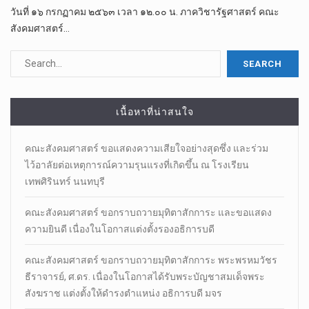
วันที่ ๑๖ กรกฏาคม ๒๕๖๓ เวลา ๑๒.๐๐ น. ภาควิชารัฐศาสตร์ คณะ
สังคมศาสตร์…
เนื้อหาที่น่าสนใจ
คณะสังคมศาสตร์ ขอแสดงความเสียใจอย่างสุดซึ่ง และร่วม
ไว้อาลัยต่อเหตุการณ์ความรุนแรงที่เกิดขึ้น ณ โรงเรียน
เทพศิรินทร์ นนทบุรี
คณะสังคมศาสตร์ ขอกราบถวายมุทิตาสักการะ และขอแสดง
ความยินดี เนื่องในโอกาสแต่งตั้งรองอธิการบดี
คณะสังคมศาสตร์ ขอกราบถวายมุทิตาสักการะ พระพรหมวัชร
ธีราจารย์, ศ.ดร. เนื่องในโอกาสได้รับพระบัญชาสมเด็จพระ
สังฆราช แต่งตั้งให้ดำรงตำแหน่ง อธิการบดี มจร