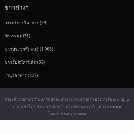
ข่าวต่างๆ
การบริการวิชาการ
(39)
กิจกรรม
(321)
ข่าวประชาสัมพันธ์
(1,086)
ข่าวรับสมัครนิสิต
(53)
งานวิชาการ
(227)
คณะสังคมศาสตร์ มหาวิทยาลัยมหาจุฬาลงกรณราชวิทยาลัย ๗๙ หมู่ ๑
ตำบลลำไทร อำเภอวังน้อย จังหวัดพระนครศรีอยุธยา ๑๓๑๗๐
โทร ๐-๓๕๒๔-๘๐๙๓