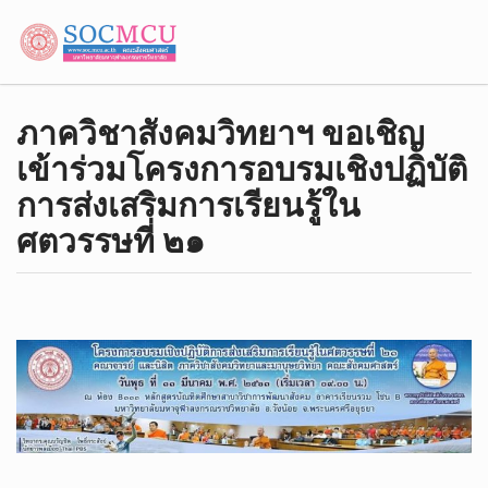
ภาค​วิชา​สังคม​วิทยา​ฯ ขอเชิญ​
เข้าร่วมโครงการ​อบรมเชิงปฏิบัติ
การ​ส่งเสริมการเรียนรู้​ใน
ศตวรรษ​ที่​ ๒๑