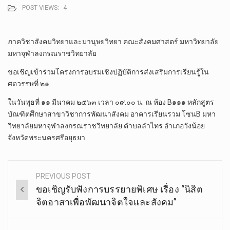
POST VIEWS:
4
ภาค​วิชา​สังคม​วิทยา​และ​ม
านุษ​ยวิทยา​ คณะสังคม​ศาสตร์​ มหา​วิทยาลัย​
มหา​จุฬา​ลง​ก
​รณ​ราช​วิทยาลัย
ขอเชิญ​เข้าร่วมโครงการ​อบร
มเชิงปฏิบัติการ​ส่งเสริมกา
รเรียนรู้​ใน
ศตวรรษ​ที่​ ๒๑
ในวันพุธที่​ ๑๑​ มีนาคม​ ๒๕​๖​๓​ เวลา​ ๐๙.๐๐​ น.​ ณ​ ห้อง​ B๑๑๑​ หลักสูตร​
บัณฑิต​ศึกษา​สาขา
วิชา​การพัฒนา​สังคม​ อาคารเรียน​รวม​ โซน​B​ มหา​
วิทยาลัย​มหา​จุฬา​ลง​ก
​รณ​ราช​วิทยาลัย​ ตำบล​ลำ​ไทร​ อำเภอ​วังน้อย​
จังหวัด​พระนคร​ศรี​อยุธยา
PREVIOUS POST
Post
ขอเชิญรับฟังการบรรยายพิเศษ​ เรื่อง “นิสิต
navigation
จิตอาสาเพื่อพัฒนาจิตใจและสังคม”