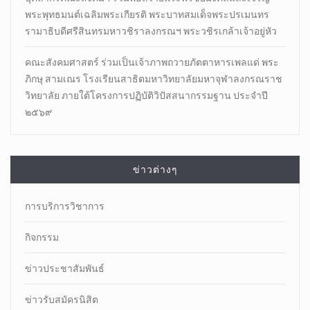
พระพุทธมนต์เฉลิมพระเกียรติ พระบาทสมเด็จพระปรเมนทร
รามาธิบดีศรีสินทรมหาวชิราลงกรณฯ พระวชิรเกล้าเจ้าอยู่หัว
คณะสังคมศาสตร์ ร่วมเป็นเจ้าภาพถวายภัตตาหารเพลแด่ พระ
ภิกษุ สามเณร โรงเรียนสาธิตมหาวิทยาลัยมหาจุฬาลงกรณราช
วิทยาลัย ภายใต้โครงการปฏิบัติวิปัสสนากรรมฐาน ประจำปี
๒๕๖๙
ข่าวต่างๆ
การบริการวิชาการ
กิจกรรม
ข่าวประชาสัมพันธ์
ข่าวรับสมัครนิสิต