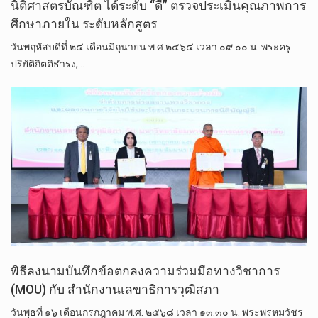
นิติศาสตรบัณฑิต ได้ระดับ “ดี” ตรวจประเมินคุณภาพการ
ศึกษาภายใน ระดับหลักสูตร
วันพฤหัสบ​ดี​ที่ ๒๔ เดือนมิถุนายน พ.ศ.๒๕๖๔ เวลา ๐๙.๐๐ น. พระครู
ปริยัติกิตติธำรง,…
พิธีลงนามบันทึกข้อตกลงความร่วมมือทางวิชาการ
(MOU) กับ สำนักงานเลขาธิการวุฒิสภา
วันพุธที่ ๑๖ เดือนกรกฎาคม พ.ศ. ๒๕๖๘ เวลา ๑๓.๓๐ น. พระพรหมวัชร