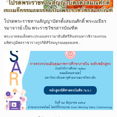
โปรดพระราชทานสัญญาบัตรตั้งสมณศักดิ์ พระเมธีธร
รมาจารย์ เป็น พระราชวัชรสารบัณฑิต
พระบาทสมเด็จพระปรเมนทรรามาธิบดีศรีสินทรมหาวชิราลงกรณ
มหิศรภูมิพลราชวรางกูรกิติสิริสมบูรณอดุลยเดช…