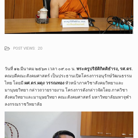
POST VIEWS:
20
วันที่ ๑๒ มีนาคม ๒๕๖๓ เวลา ๐๙.๐๐ น.
พระครูปริยัติกิตติธำรง, รศ.ดร.
คณบดีคณะสังคมศาสตร์ เป็นประธานเปิดโครงการอนุรักษ์วัฒนธรรม
ไทย โดยมี
ผศ.ดร.ผดุง วรรณทอง
หัวหน้าภาควิชาสังคมวิทยาและ
มานุษยวิทยา กล่าวถวายรายงาน โครงการดังกล่าวจัดโดย ภาควิชา
สังคมวิทยาและมานุษยวิทยา คณะสังคมศาสตร์ มหาวิทยาลัยมหาจุฬา
ลงกรณราชวิทยาลัย