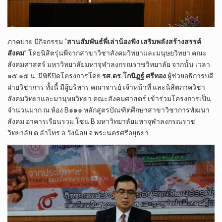
ภาคบ่าย มีกิจกรรม “
สานสัมพันธ์พี่เล่าน้องฟัง เสริมพลังสร้างสรรค์
สังคม
” โดยนิสิตรุ่นพี่จากสาขาวิชาสังคมวิทยาและมนุษยวิทยา คณะ
สังคมศาสตร์ มหาวิทยาลัยมหาจุฬาลงกรณราชวิทยาลัย จากนั้น เวลา
๑๕.๑๕ น. มีพิธีปิดโครงการโดย
รศ.ดร.โกนิฏฐ์ ศรีทอง
ผู้ช่วยอธิการบดี
ฝ่ายวิชาการ ทั้งนี้ มีผู้บริหาร คณาจารย์ เจ้าหน้าที่ และนิสิตภาควิชา
สังคมวิทยาและมานุษยวิทยา คณะสังคมศาสตร์ เข้าร่วมโครงการเป็น
จำนวนมาก ณ ห้อง B๑๑๑ หลักสูตรบัณฑิตศึกษาสาขาวิชาการพัฒนา
สังคม อาคารเรียนรวม โซน B มหาวิทยาลัยมหาจุฬาลงกรณราช
วิทยาลัย ต.ลำไทร อ.วังน้อย จ.พระนครศรีอยุธยา