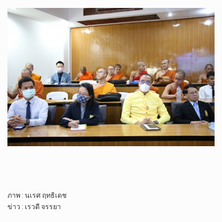
ภาพ : นเรศ ฤทธิเดช
ข่าว : เรวดี จรรยา