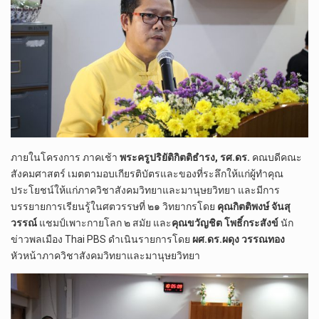
ภายในโครงการ ภาคเช้า
พระครูปริยัติกิตติธำรง, รศ.ดร.
คณบดีคณะ
สังคมศาสตร์ เมตตามอบเกียรติบัตรและของที่ระลึกให้แก่ผู้ทำคุณ
ประโยชน์ให้แก่ภาควิชาสังคมวิทยาและมานุษยวิทยา และมีการ
บรรยายการเรียนรู้ในศตวรรษที่ ๒๑ วิทยากรโดย
คุณกิตติพงษ์ จันสุ
วรรณ์
แชมป์เพาะกายโลก ๒ สมัย และ
คุณขวัญชิต โพธิ์กระสังข์
นัก
ข่าวพลเมือง Thai PBS ดำเนินรายการโดย
ผศ.ดร.ผดุง วรรณทอง
หัวหน้าภาควิชาสังคมวิทยาและมานุษยวิทยา