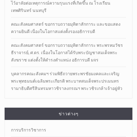
ไว้อาลัยต่อเหตุการณ์ความรุนแรงที่เกิดขึ้น ณ โรงเรียน
เทพศิรินทร์ นนทบุรี
คณะสังคมศาสตร์ ขอกราบถวายมุทิตาสักการะ และขอแสดง
ความยินดี เนื่องในโอกาสแต่งตั้งรองอธิการบดี
คณะสังคมศาสตร์ ขอกราบถวายมุทิตาสักการะ พระพรหมวัชร
ธีราจารย์, ศ.ดร. เนื่องในโอกาสได้รับพระบัญชาสมเด็จพระ
สังฆราช แต่งตั้งให้ดำรงตำแหน่ง อธิการบดี มจร
บุคลากรคณะสังคมฯ ร่วมพิธีถวายพระพรชัยมงคลและเจริญ
พระพุทธมนต์เฉลิมพระเกียรติ พระบาทสมเด็จพระปรเมนทร
รามาธิบดีศรีสินทรมหาวชิราลงกรณฯ พระวชิรเกล้าเจ้าอยู่หัว
ข่าวต่างๆ
การบริการวิชาการ