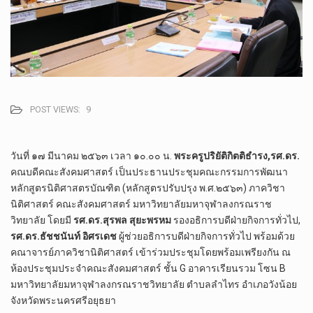
POST VIEWS:
9
วันที่ ๑๗ มีนาคม ๒๕๖๓ เวลา ๑๐.๐๐ น.
พระครูปริยัติกิตติธำรง,รศ.ดร.
คณบดีคณะสังคมศาสตร์ เป็นประธานประชุมคณะกรรมการพัฒนา
หลักสูตรนิติศาสตรบัณฑิต (หลักสูตรปรับปรุง พ.ศ.๒๕๖๓) ภาควิชา
นิติศาสตร์ คณะสังคมศาสตร์ มหาวิทยาลัยมหาจุฬาลงกรณราช
วิทยาลัย โดยมี
รศ.ดร.สุรพล สุยะพรหม
รองอธิการบดีฝ่ายกิจการทั่วไป,
รศ.ดร.ธัชชนันท์ อิศรเดช
ผู้ช่วยอธิการบดีฝ่ายกิจการทั่วไป พร้อมด้วย
คณาจารย์ภาควิชานิติศาสตร์ เข
้าร่วมประชุมโดยพร้อมเพรียงกัน ณ
ห้องประชุมประจำคณะสังคมศาสตร์ ชั้น G อาคารเรียนรวม โซน B
มหาวิทยาลัยมหาจุฬาลงกรณราชวิทยาลัย ตำบลลำไทร อำเภอวังน้อย
จังหวัดพระนครศรีอยุธยา