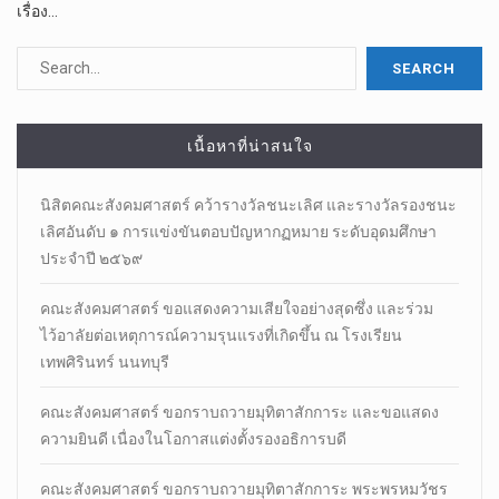
เรื่อง…
เนื้อหาที่น่าสนใจ
นิสิตคณะสังคมศาสตร์​ คว้ารางวัลชนะเลิศ และรางวัลรองชนะ
เลิศอันดับ ๑ การแข่งขันตอบปัญหากฏหมาย ระดับอุดมศึกษา
ประจำปี ๒๕๖๙
คณะสังคมศาสตร์ ขอแสดงความเสียใจอย่างสุดซึ่ง และร่วม
ไว้อาลัยต่อเหตุการณ์ความรุนแรงที่เกิดขึ้น ณ โรงเรียน
เทพศิรินทร์ นนทบุรี
คณะสังคมศาสตร์ ขอกราบถวายมุทิตาสักการะ และขอแสดง
ความยินดี เนื่องในโอกาสแต่งตั้งรองอธิการบดี
คณะสังคมศาสตร์ ขอกราบถวายมุทิตาสักการะ พระพรหมวัชร