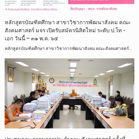
หลักสูตรบัณฑิตศึกษา สาขาวิชาการพัฒนาสังคม​ คณะ
สังคม​ศาสตร์​ มจร เปิดรับสมัครนิสิตใหม่​ ระดับ​ ป.โท​ -​
เอก​ วันนี้ – ๓๑ พ.ค. ๖๕
หลักสูตรบัณฑิตศึกษา สาขาวิชาการพัฒนาสังคม​ คณะสังคม​ศาสตร์​…