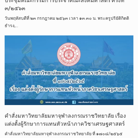
ประชุมคณะกรรมการประจำคณะสังคมศาสตร์ ครั้งที่
๓/๒๕๖๓
วันพฤหัสบดีที่ ๒๓ กรกฎาคม ๒๕๖๓ เวลา ๑๓.๓๐ น. พระครูปริยัติกิตติ
ธำรง,…
คำสั่งมหาวิทยาลัยมหาจุฬาลงกรณราชวิทยาลัย เรื่อง
แต่งตั้งผู้รักษาการแทนหัวหน้าภาควิชาเศรษฐศาสตร์
คำสั่งมหาวิทยาลัยมหาจุฬาลงกรณราชวิทยาลัย ที่ ๑๗๐๘/๒๕๖๕