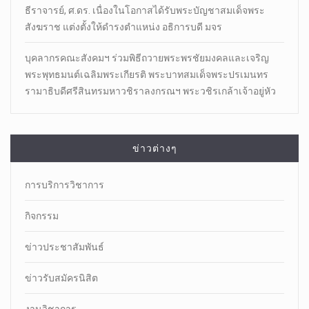
ธีราจารย์, ศ.ดร. เนื่องในโอกาสได้รับพระบัญชาสมเด็จพระ
สังฆราช แต่งตั้งให้ดำรงตำแหน่ง อธิการบดี มจร
บุคลากรคณะสังคมฯ ร่วมพิธีถวายพระพรชัยมงคลและเจริญ
พระพุทธมนต์เฉลิมพระเกียรติ พระบาทสมเด็จพระปรเมนทร
รามาธิบดีศรีสินทรมหาวชิราลงกรณฯ พระวชิรเกล้าเจ้าอยู่หัว
ข่าวต่างๆ
การบริการวิชาการ
กิจกรรม
ข่าวประชาสัมพันธ์
ข่าวรับสมัครนิสิต
งานวิชาการ