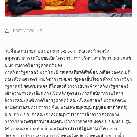
POST VIEWS:
47
วันที่ ๑๗ กันยายน ๒๕๖๒ เวลา ๐๘.๐๐ น. คณะสงฆ์ จังหวัด
สมุทรปราการ เตรียมขอเปิดโครงการ การบริหารงานกิจการคณะสงฆ์
ป.บส กับภาควิชารัฐศาสตร์ มจร
ภาควิชารัฐศาสตร์ มจร
โดยมี
รศ.ดร.เกียรติศักดิ์ สุขเหลือง
รองคณบดี
คณะสังคมศาสตร์ ฝ่ายวิชาการ
ผศ.ดร.รัฐพล เย็นใจมา
หัวหน้าภาควิชา
รัฐศาสตร์
ผศ.ดร.นพดล ดีไทยสงค์
อาจารย์ประจำภาควิชารัฐศาสตร์
เข้าถวายรายละเอียด การเปิดหลักสูตรประกาศนียบัตรการบริหาร
กิจการคณะสงฆ์ ภาควิชารัฐศาสตร์ คณะสังคมศาสตร์ มจร แก่คณะ
สงฆ์จังหวัดสมุทรปราการ ซึ่งมี
พระเทพสมุทรมุนี (บุญสม ชาติวิสุทฺธิ)
น.ธ.เอก ป.ธ.9 เจ้าคณะจังหวัดสมุทรปราการ เจ้าอาวาสวัดกลาง
วรวิหาร
พระครูภาวนาสมณคุณ
เจ้าอาวาสวัดชัยมงคล ป.ธ.6,พธ.บ.รุ่น
64 เจ้าคณะตำบลท้ายบ้าน
พระมหาประเสริฐ มหานาโค
ป.ธ.๗
วัดกลางวรวิหาร เลขานุการเจ้าคณะจังหวัด เจ้าคณะตำบลปากน้ำ