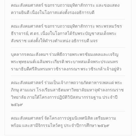
คณะสังคมศาสตร์ ขอกราบถวายมุทิตาสักการะ และขอแสดง
ความยินดี เนื่องในโอกาสแต่งตั้งรองอธิการบดี
คณะสังคมศาสตร์ ขอกราบถวายมุทิตาสักการะ พระพรหมวัชร
ธีราจารย์, ศ.ดร. เนื่องในโอกาสได้รับพระบัญชาสมเด็จพระ
สังฆราช แต่งตั้งให้ดำรงตำแหน่ง อธิการบดี มจร
บุคลากรคณะสังคมฯ ร่วมพิธีถวายพระพรชัยมงคลและเจริญ
พระพุทธมนต์เฉลิมพระเกียรติ พระบาทสมเด็จพระปรเมนทร
รามาธิบดีศรีสินทรมหาวชิราลงกรณฯ พระวชิรเกล้าเจ้าอยู่หัว
คณะสังคมศาสตร์ ร่วมเป็นเจ้าภาพถวายภัตตาหารเพลแด่ พระ
ภิกษุ สามเณร โรงเรียนสาธิตมหาวิทยาลัยมหาจุฬาลงกรณราช
วิทยาลัย ภายใต้โครงการปฏิบัติวิปัสสนากรรมฐาน ประจำปี
๒๕๖๙
คณะสังคมศาสตร์ จัดโครงการปฐมนิเทศนิสิต เตรียมความ
พร้อม และสามีจิกรรมไหว้ครู ประจำปีการศึกษา ๒๕๖๙