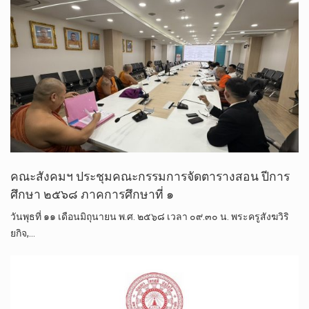
คณะสังคมฯ ประชุมคณะกรรมการจัดตารางสอน ปีการ
ศึกษา ๒๕๖๘ ภาคการศึกษาที่ ๑
วันพุธที่ ๑๑ เดือนมิถุนายน พ.ศ. ๒๕๖๘ เวลา ๐๙.๓๐ น. พระครูสังฆวิริ
ยกิจ,…