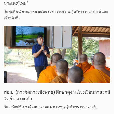
ประเทศไทย”
วันพุธที่ ๒๔ กรกฎาคม ๒๕๖๒ เวลา ๑๓.๐๐ น. ผู้บริหาร คณาจารย์ และ
เจ้าหน้าที่…
พธ.บ. (การจัดการเชิงพุทธ) ศึกษาดูงานโรงเรียนกาสรกสิ
วิทย์ จ.สระแก้ว
วันอาทิตย์​ที่​ ๑๕ เดือนมกราคม​ พ.ศ.๒๕๖๖​​ ผู้บริหาร​ คณาจารย์​…