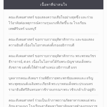
เนื้อหาที่น่าสนใจ
คณะสังคมศาสตร์ ขอแสดงความเสียใจอย่างสุดซึ่ง และร่วม
ไว้อาลัยต่อเหตุการณ์ความรุนแรงที่เกิดขึ้น ณ โรงเรียน
เทพศิรินทร์ นนทบุรี
คณะสังคมศาสตร์ ขอกราบถวายมุทิตาสักการะ และขอแสดง
ความยินดี เนื่องในโอกาสแต่งตั้งรองอธิการบดี
คณะสังคมศาสตร์ ขอกราบถวายมุทิตาสักการะ พระพรหมวัชร
ธีราจารย์, ศ.ดร. เนื่องในโอกาสได้รับพระบัญชาสมเด็จพระ
สังฆราช แต่งตั้งให้ดำรงตำแหน่ง อธิการบดี มจร
บุคลากรคณะสังคมฯ ร่วมพิธีถวายพระพรชัยมงคลและเจริญ
พระพุทธมนต์เฉลิมพระเกียรติ พระบาทสมเด็จพระปรเมนทร
รามาธิบดีศรีสินทรมหาวชิราลงกรณฯ พระวชิรเกล้าเจ้าอยู่หัว
คณะสังคมศาสตร์ ร่วมเป็นเจ้าภาพถวายภัตตาหารเพลแด่ พระ
ภิกษุ สามเณร โรงเรียนสาธิตมหาวิทยาลัยมหาจุฬาลงกรณราช