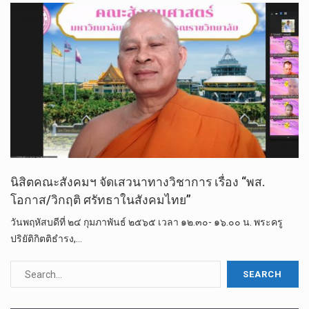
นิสิต​คณะ​สังคม​ฯ​ จัดเสวนา​ทางวิชาการ​ เรื่อง​ “พส.
โอกาส/วิกฤติ ศรัทธาในสังคมไทย”
วันพฤหัสบดีที่ ๒๔ กุมภาพันธ์ ๒๕๖๕​ เวลา ๑๒.๓๐​- ๑๖.๐๐ น. พระครู​
ปริยัติ​กิตติ​ธำรง,…