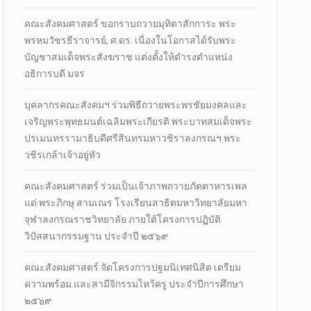
คณะสังคมศาสตร์ ขอกราบถวายมุทิตาสักการะ พระ
พรหมวัชรธีราจารย์, ศ.ดร. เนื่องในโอกาสได้รับพระ
บัญชาสมเด็จพระสังฆราช แต่งตั้งให้ดำรงตำแหน่ง
อธิการบดี มจร
บุคลากรคณะสังคมฯ ร่วมพิธีถวายพระพรชัยมงคลและ
เจริญพระพุทธมนต์เฉลิมพระเกียรติ พระบาทสมเด็จพระ
ปรเมนทรรามาธิบดีศรีสินทรมหาวชิราลงกรณฯ พระ
วชิรเกล้าเจ้าอยู่หัว
คณะสังคมศาสตร์ ร่วมเป็นเจ้าภาพถวายภัตตาหารเพล
แด่ พระภิกษุ สามเณร โรงเรียนสาธิตมหาวิทยาลัยมหา
จุฬาลงกรณราชวิทยาลัย ภายใต้โครงการปฏิบัติ
วิปัสสนากรรมฐาน ประจำปี ๒๕๖๙
คณะสังคมศาสตร์ จัดโครงการปฐมนิเทศนิสิต เตรียม
ความพร้อม และสามีจิกรรมไหว้ครู ประจำปีการศึกษา
๒๕๖๙