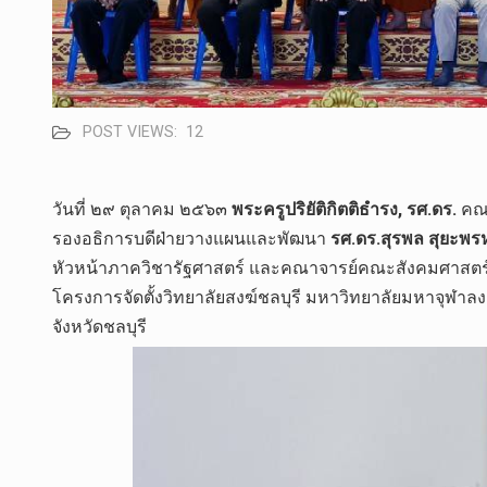
POST VIEWS:
12
วันที่​ ๒๙ ตุลาคม​ ๒๕๖๓​
พระครู​ปริยัติ​กิตติ​ธำรง, รศ.ดร.​
คณบ
รอง​อธิการบดี​ฝ่าย​วางแผนและ​พัฒนา​
รศ.ดร.สุรพล​ สุ​ยะ​พ
หัวหน้า​ภาควิชา​รัฐศาสตร์​ และคณาจารย์​คณะสังคม​ศา
โครงการจัดตั้งวิทยาลัยสงฆ์ชลบุรี​ มหาวิทยาลัยมหาจุฬ
จังหวัดชลบุรี