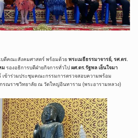
ดี​คณะ​สังคม​ศาสตร์​ พร้อมด้วย​
พระเมธี​ธ​รร​มา​จารย์, รศ.ดร.​
รหม
​ รอง​อธิการบดี​ฝ่าย​กิจการ​ทั่วไป​
ผศ.ดร.รัฐ​พล​ เย็น​ใจมา
สตร์​ เข้าร่วม​ประชุมคณะกรรมการตรวจสอบความพร้อม
า​ลงกรณราชวิทยาลัย​ ณ วัดใหญ่อินทาราม (พระอารามหลวง)