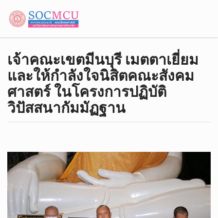
เจ้าคณะ​เขต​มีนบุรี​ เมตตา​เยี่ยม
และให้กำลังใจ​นิสิต​คณะ​สังคม​
ศาสตร์​ ใน​โครงการ​ปฏิบัติ​
วิปัสสนา​กัมมัฏฐาน