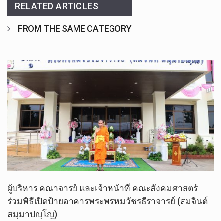
RELATED ARTICLES
FROM THE SAME CATEGORY
ผู้บริหาร​ คณาจารย์​ และ​เจ้า​หน้าที่​ คณะ​สังคม​ศาสตร์​
ร่วมพิธีเปิดป้ายอาคารพระพรหมวัชรธีราจารย์ (สมจินต์
สมฺมาปญฺโญ)