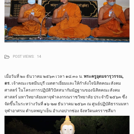
POST VIEWS:
14
เมื่อวันที่​ ๒๐​ ธันวาคม​ ๒๕​๖​๓​ เวลา​ ๑๘.๓๐​ น.​
พระครู​อุดม​จารุ​วรรณ,
ดร.
​ เจ้าคณะ​เขต​มีนบุรี​ เมตตา​เยี่ยมและให้กำลังใจ​นิสิต​คณะ​สังคม​
ศาสตร์​ ใน​โครงการ​ปฏิบัติ​วิปัสสนา​กัมมัฏฐาน​ของ​นิสิต​คณะ​สังคม​
ศาสตร์​ มหา​วิทยาลัย​มหา​จุฬา​ลง​ก​รณ​ราช​วิทยาลัย​ ประจำปี​ ๒๕​๖​๓​ ซึ่ง​
จัดขึ้น​ใน​ระหว่างวันที่​ ๑๖-๒๗​ ธันวาคม​ ๒๕​๖​๓​ ณ​ ศูนย์​ปฏิบัติ​ธรรม​มหา​
จุฬา​อาศรม​ ตํา​บล​พญา​เย็น​ อําเภอ​ปากช่อง​ จังหวัด​นครราชสีมา