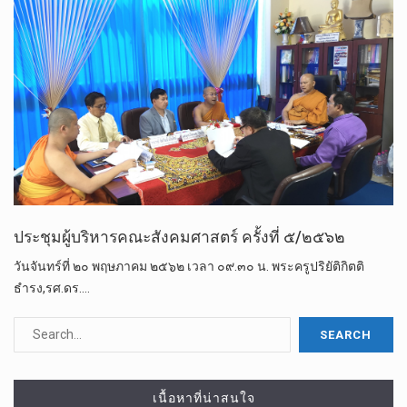
ประชุมผู้บริหารคณะสังคมศาสตร์ ครั้งที่ ๕/๒๕๖๒
วัน​จันทร์​ที่ ๒๐ พฤษภาคม​ ๒๕๖๒ เวลา ๐๙.๓๐ น. พระครูปริยัติกิตติ
ธำรง,รศ.ดร.…
เนื้อหาที่น่าสนใจ