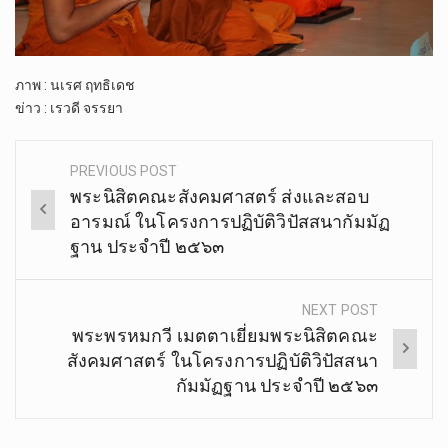
ภาพ​ : นเรศ​ ฤ​ทธิ​เดช
ข่าว​ : เรวดี​ จรรยา
PREVIOUS POST
Post
พระนิสิต​คณะ​สังคม​ศาสตร์​ ส่งและสอบ
navigation
อารมณ์​ ในโครงการ​ปฏิบัติ​วิปัสสนา​กัมมัฏ
ฐาน ประจำปี​ ๒๕​๖​๓​
NEXT POST
พระพรหมกวี เมตตาเยี่ยมพระนิสิต​คณะ​
สังคม​ศาสตร์​ ใน​โครงการ​ปฏิบัติ​วิปัสสนา​
กัมมัฏฐาน ประจำปี ๒๕๖๓​