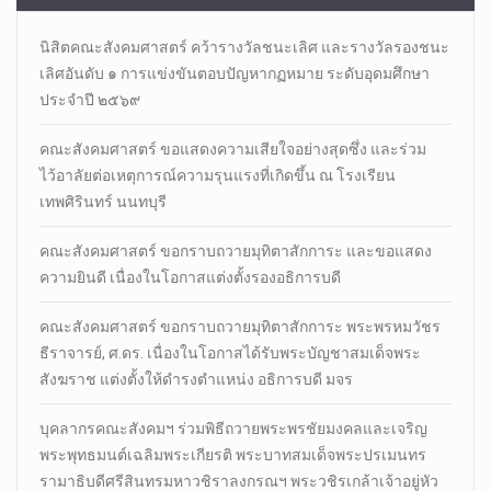
นิสิตคณะสังคมศาสตร์​ คว้ารางวัลชนะเลิศ และรางวัลรองชนะ
เลิศอันดับ ๑ การแข่งขันตอบปัญหากฏหมาย ระดับอุดมศึกษา
ประจำปี ๒๕๖๙
คณะสังคมศาสตร์ ขอแสดงความเสียใจอย่างสุดซึ่ง และร่วม
ไว้อาลัยต่อเหตุการณ์ความรุนแรงที่เกิดขึ้น ณ โรงเรียน
เทพศิรินทร์ นนทบุรี
คณะสังคมศาสตร์ ขอกราบถวายมุทิตาสักการะ และขอแสดง
ความยินดี เนื่องในโอกาสแต่งตั้งรองอธิการบดี
คณะสังคมศาสตร์ ขอกราบถวายมุทิตาสักการะ พระพรหมวัชร
ธีราจารย์, ศ.ดร. เนื่องในโอกาสได้รับพระบัญชาสมเด็จพระ
สังฆราช แต่งตั้งให้ดำรงตำแหน่ง อธิการบดี มจร
บุคลากรคณะสังคมฯ ร่วมพิธีถวายพระพรชัยมงคลและเจริญ
พระพุทธมนต์เฉลิมพระเกียรติ พระบาทสมเด็จพระปรเมนทร
รามาธิบดีศรีสินทรมหาวชิราลงกรณฯ พระวชิรเกล้าเจ้าอยู่หัว