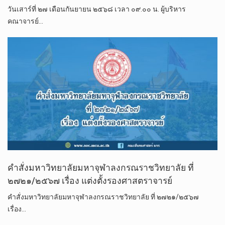
วันเสาร์ที่ ๒๗ เดือนกันยายน ๒๕๖๘ เวลา ๐๙.๐๐ น.​ ผู้บริหาร​
คณาจารย์​…
คำสั่งมหาวิทยาลัยมหาจุฬาลงกรณราชวิทยาลัย ที่
๒๗๒๑/๒๕๖๗ เรื่อง แต่งตั้งรองศาสตราจารย์
คำสั่งมหาวิทยาลัยมหาจุฬาลงกรณราชวิทยาลัย ที่ ๒๗๒๑/๒๕๖๗
เรื่อง…