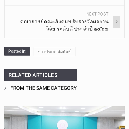
NEXT POST
คณาจารย์​คณะสังคม​ฯ​ รับรางวัล​ผลงาน
วิจัย​ ระดับดี​ ประจำปี​ ๒๕​๖​๔​
Posted in:
ข่าวประชาสัมพันธ์
RELATED ARTICLES
FROM THE SAME CATEGORY