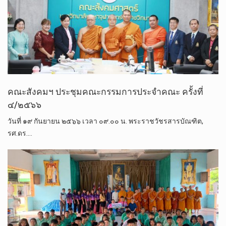
คณะสังคมฯ ประชุมคณะกรรมการประจำคณะ ครั้งที่
๔/๒๕๖๖
วันที่ ๑๙ กันยายน ๒๕๖๖ เวลา ๐๙.๐๐ น. พระราชวัชรสารบัณฑิต,
รศ.ดร.…