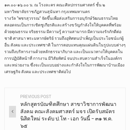
๑๓.๐๐-๑๖.๐๐ น. ณ โรงละคร คณะศิลปกรรมศาสตร์ ชั้น ๒
มหาวิทยาลัยราชภัฏสวนสุนันทา กรุงเทพมหานคร
รางวัล “พชรสุวรรณ” จัดขึ้นเพื่อส่งเสริมการอนุรักษ์วัฒนธรรมไทย
ตลอดจนเป็นการเชิดชูเกียรติและสร้างขวัญกำลังใจให้บุคคลที่พร้อม
ด้วยคุณธรรม จริยธรรม มีความรู้ ความสามารถ มีความจงรักภักดีต่อ
ชาติ ศาสนา พระมหากษัตริย์ รวมถึงอุทิศตนบำเพ็ญเป็นประโยชน์แก่ผู้
อื่น สังคม และประเทศชาติ ในการตอบแทนคุณแผ่นดินในรูปแบบต่างๆ
รวมถึงบริหารงานด้วยหลักธรรมาภิบาล และเป็นแนวทางให้บุคคลใน
การปฏิบัติหน้าที่ การงาน มีวิสัยทัศน์ จนประสบความสำเร็จในองค์กร
และหน่วยงาน ซึ่งจะเป็นแบบอย่างและกำลังใจในการพัฒนาบ้านเมือง
เศรษฐกิจ สังคม และประเทศชาติต่อไป
.
PREVIOUS POST
Post
หลักสูตรบัณฑิตศึกษา สาขาวิชาการพัฒนา
navigation
สังคม​ คณะสังคม​ศาสตร์​ มจร เปิดรับสมัคร
นิสิตใหม่​ ระดับ​ ป.โท​ -​ เอก​ วันนี้ – ๓๑ พ.ค.
๖๕