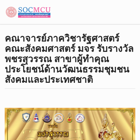
คณาจารย์ภาควิชา​รัฐศาสตร์​
คณะสังคม​ศาสตร์​ มจร​ รับรางวัล​
พชรสุวรรณ สาขา​ผู้ทำคุณ​
ประโยชน์​ด้านวัฒนธรรม​ชุมชน
สังคมและประเทศชาติ