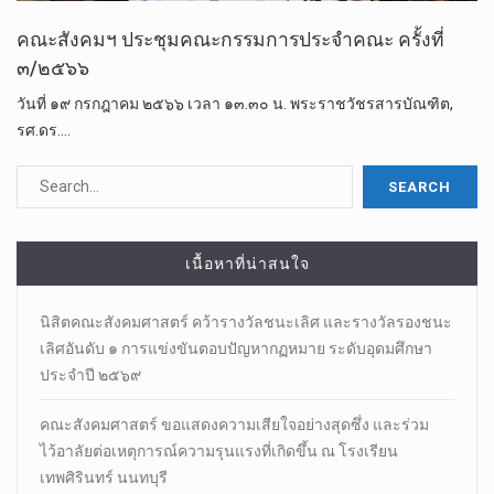
คณะสังคมฯ ประชุมคณะกรรมการประจำคณะ ครั้งที่
๓/๒๕๖๖
วันที่ ๑๙ กรกฎาคม ๒๕๖๖ เวลา ๑๓.๓๐ น. พระราชวัชรสารบัณฑิต,
รศ.ดร.…
เนื้อหาที่น่าสนใจ
นิสิตคณะสังคมศาสตร์​ คว้ารางวัลชนะเลิศ และรางวัลรองชนะ
เลิศอันดับ ๑ การแข่งขันตอบปัญหากฏหมาย ระดับอุดมศึกษา
ประจำปี ๒๕๖๙
คณะสังคมศาสตร์ ขอแสดงความเสียใจอย่างสุดซึ่ง และร่วม
ไว้อาลัยต่อเหตุการณ์ความรุนแรงที่เกิดขึ้น ณ โรงเรียน
เทพศิรินทร์ นนทบุรี