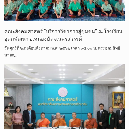
คณะสังคมศาสตร์ “บริการวิชาการสู่ชุมชน” ณ โรงเรียน
อุดมพัฒนา อ.หนองบัว จ.นครสวรรค์
วันศุกร์ที่ ๒๕ เดือนสิงหาคม พ.ศ. ๒๕๖๖ เวลา ๐๘.๐๐ น. พระอุดมสิทธิ
นายก,…