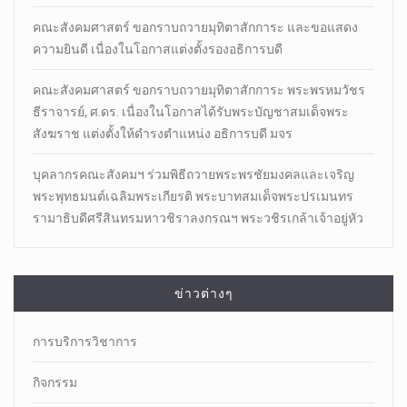
คณะสังคมศาสตร์ ขอกราบถวายมุทิตาสักการะ และขอแสดง
ความยินดี เนื่องในโอกาสแต่งตั้งรองอธิการบดี
คณะสังคมศาสตร์ ขอกราบถวายมุทิตาสักการะ พระพรหมวัชร
ธีราจารย์, ศ.ดร. เนื่องในโอกาสได้รับพระบัญชาสมเด็จพระ
สังฆราช แต่งตั้งให้ดำรงตำแหน่ง อธิการบดี มจร
บุคลากรคณะสังคมฯ ร่วมพิธีถวายพระพรชัยมงคลและเจริญ
พระพุทธมนต์เฉลิมพระเกียรติ พระบาทสมเด็จพระปรเมนทร
รามาธิบดีศรีสินทรมหาวชิราลงกรณฯ พระวชิรเกล้าเจ้าอยู่หัว
ข่าวต่างๆ
การบริการวิชาการ
กิจกรรม