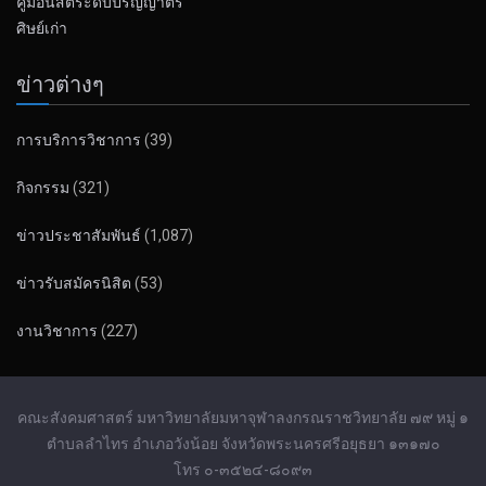
คู่มือนิสิตระดับปริญญาตรี
ศิษย์เก่า
ข่าวต่างๆ
การบริการวิชาการ
(39)
กิจกรรม
(321)
ข่าวประชาสัมพันธ์
(1,087)
ข่าวรับสมัครนิสิต
(53)
งานวิชาการ
(227)
คณะสังคมศาสตร์ มหาวิทยาลัยมหาจุฬาลงกรณราชวิทยาลัย ๗๙ หมู่ ๑
ตำบลลำไทร อำเภอวังน้อย จังหวัดพระนครศรีอยุธยา ๑๓๑๗๐
โทร ๐-๓๕๒๔-๘๐๙๓