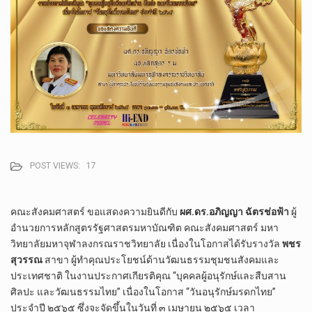
POST VIEWS:
17
คณะสังคมศาสตร์​ ขอ​แสดง​ความยินดี​กับ​
ผศ.ดร.อภิญญา​ ฉัตร​ช่อฟ้า
​ ผู้​
อำนวยการ​หลักสูตร​รัฐศาสตร​มหาบัณฑิต​ คณะสังคม​ศาสตร์​ มหา​
วิทยาลัย​มหา​จุฬา​ลง​ก​รณ​ราช​วิทยาลัย​ เนื่องในโอกาส​ได้รับรางวัล​
พชร
สุวรรณ
​ สาขา​ ผู้ทำคุณ​ประโยชน์​ด้านวัฒนธรรม​ชุมชนสังคมและ
ประเทศชาติ​ ในงานประกาศ​​เกียรติ​คุณ​ “บุคคล​ผู้​อนุรักษ์​และสืบสาน​
ศิลปะ​ และวัฒนธร​รม​ไทย” เนื่องในโอกาส​ “วันอนุรักษ์​มรดก​ไทย”
ประจำปี​ ๒๕​๖​๕​ ซึ่งจะจัดขึ้น​ใน​วันที่​ ๓ เมษายน​ ๒๕๖๕​ เวลา​