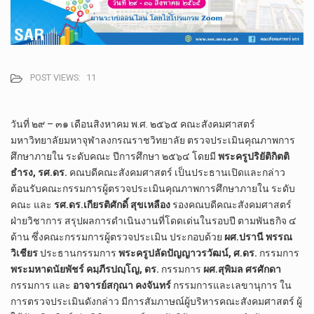
POST VIEWS:
11
วันที่ ๒๙ – ๓๑ เดือนสิงหาคม พ.ศ. ๒๕๖๕ คณะสังคมศาสตร์
มหาวิทยาลัยมหาจุฬาลงกรณราชวิทยาลัย ตรวจประเมินคุณภาพการ
ศึกษาภายใน ระดับคณะ ปีการศึกษา ๒๕๖๔ โดยมี
พระครูปริยัติกิตติ
ธำรง, รศ.ดร.
คณบดีคณะสังคมศาสตร์ เป็นประธานเปิดและกล่าว
ต้อนรับคณะกรรมการผู้ตรวจประเมินคุณภาพการศึกษาภายใน ระดับ
คณะ และ
รศ.ดร.เกียรติศักดิ์ สุขเหลือง
รองคณบดีคณะสังคมศาสตร์
ฝ่ายวิชาการ สรุปผลการดำเนินงานที่โดดเด่นในรอบปี ตามพันธกิจ ๔
ด้าน ซึ่งคณะกรรมการผู้ตรวจประเมิน ประกอบด้วย
ผศ.ปรานี พรรณ
วิเชียร
ประธานกรรมการ
พระครูปลัดปัญญาวรวัฒน์, ศ.ดร.
กรรมการ
พระมหาดนัยพัชร์ คมฺภีรปญฺโญ, ดร.
กรรมการ
ผศ.สุพิมล ศรศักดา
กรรมการ และ
อาจารย์สกุณา คงจันทร์
กรรมการและเลขานุการ ใน
การตรวจประเมินดังกล่าว มีการสัมภาษณ์ผู้บริหารคณะสังคมศาสตร์ ผู้