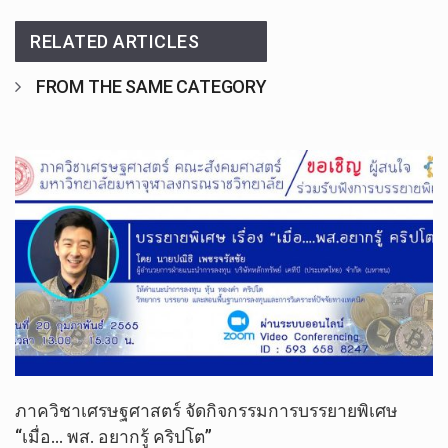
RELATED ARTICLES
FROM THE SAME CATEGORY
ภาควิชา​เศรษฐศาสตร์ จัดกิจกรรม​การบรรยาย​พิเศษ​
“เมื่อ… พส.​ อยาก​รู้ คริปโต”