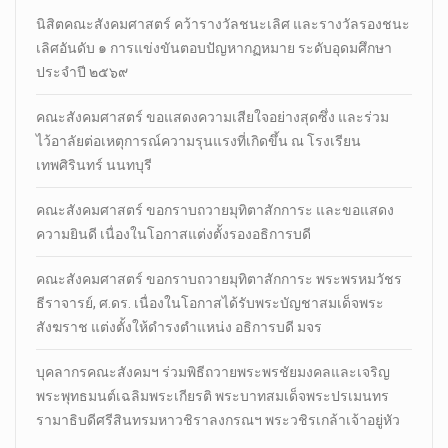
นิสิตคณะสังคมศาสตร์​ คว้ารางวัลชนะเลิศ และรางวัลรองชนะ
เลิศอันดับ ๑ การแข่งขันตอบปัญหากฏหมาย ระดับอุดมศึกษา
ประจำปี ๒๕๖๙
คณะสังคมศาสตร์ ขอแสดงความเสียใจอย่างสุดซึ่ง และร่วม
ไว้อาลัยต่อเหตุการณ์ความรุนแรงที่เกิดขึ้น ณ โรงเรียน
เทพศิรินทร์ นนทบุรี
คณะสังคมศาสตร์ ขอกราบถวายมุทิตาสักการะ และขอแสดง
ความยินดี เนื่องในโอกาสแต่งตั้งรองอธิการบดี
คณะสังคมศาสตร์ ขอกราบถวายมุทิตาสักการะ พระพรหมวัชร
ธีราจารย์, ศ.ดร. เนื่องในโอกาสได้รับพระบัญชาสมเด็จพระ
สังฆราช แต่งตั้งให้ดำรงตำแหน่ง อธิการบดี มจร
บุคลากรคณะสังคมฯ ร่วมพิธีถวายพระพรชัยมงคลและเจริญ
พระพุทธมนต์เฉลิมพระเกียรติ พระบาทสมเด็จพระปรเมนทร
รามาธิบดีศรีสินทรมหาวชิราลงกรณฯ พระวชิรเกล้าเจ้าอยู่หัว