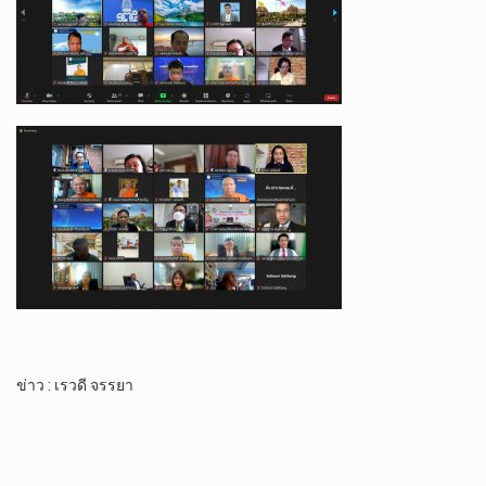
ข่าว : เรวดี จรรยา