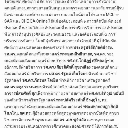
ใช้บัณฑิต ศิษย์เก่า นิสิต อาจารย์และนักวิจัย เลขานุการสำนักงาน
คณบดี และบุคลากรสายสนับสนุน และตรวจเอกสารและสัมภาษณ์ผู้รับ
ผิดชอบแต่ละองค์ประกอบ ผ่านระบบออนไลน์ผ่านโปรแกรม MCU e-
SAR และ CHE QA Online ได้แก่ องค์ประกอบที่ ๑ การผลิตบัณฑิต องค์
ประกอบที่ ๒ งานวิจัย องค์ประกอบที่ ๓ การบริการวิชาการ องค์ประกอบ
ที่ ๔ การทำนุบำรุงศิลปะและวัฒนธรรม และองค์ประกอบที่ ๕ การ
บริหารการจัดการ โดยมี ผู้บริหาร คณาจารย์ เจ้าหน้าที่ ผู้ใช้บัณฑิต
ศิษย์เก่า และนิสิตคณะสังคมศาสตร์ อาทิ
พระครูปริยัติกิตติธำรง,
รศ.ดร.
คณบดีคณะสังคมศาสตร์
พระอุดมสิทธินายก, รศ.ดร.
รอง
คณบดีคณะสังคมศาสตร์ ฝ่ายบริหาร
รศ.ดร.โกนิฏฐ์ ศรีทอง
ผู้ช่วย
อธิการบดีฝ่ายวิชาการ
รศ.ดร.เกียรติศักดิ์ สุขเหลือง
รองคณบดีคณะ
สังคมศาสตร์ ฝ่ายวิชาการ
ผศ.ดร.รัฐพล เย็นใจมา
หัวหน้าภาควิชา
รัฐศาสตร์
รศ.ดร.ภัทรพล ใจเย็น
หัวหน้าภาควิชาเศรษฐศาสตร์
ผศ.ดร.ผดุง วรรณทอง
หัวหน้าภาควิชาสังคมวิทยาและมานุษยวิทยา
อาจารย์สมศักดิ์ สุกเพ็ง
หัวหน้าภาควิชานิติศาสตร์
ผศ.ดร.ธิติวุฒิ หมั่นมี
รองหัวหน้าภาควิชารัฐศาสตร์
พระปลัดวีระศักดิ์ ธีรงฺกุโร, ดร.
เลขานุการสำนักงานคณบดีคณะสังคมศาสตร์
พระมหากฤษฎา กิตฺติ
โสภโณ, ผศ.ดร.
ผู้อำนวยการหลักสูตรพุทธศาสตรมหาบัณฑิต สาขา
วิชาการจัดการเชิงพุทธ และ
ผศ.ดร.เดช ชูจันอัด
เลขานุการคณะ
กรรมการประกันคุณภาพการศึกษาคณะสังคมศาสตร์ ให้การต้อนรับ