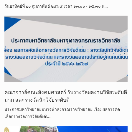
วันอาทิตย์​ที่​ ๒๐ กุมภาพันธ์​ ๒๕​๖​๕​ เวลา​ ๑๓.๐๐ -​ ๑๕.๓๐ น.​…
คณาจารย์คณะสังคมศาสตร์ รับรางวัลผลงานวิจัยระดับดี
มาก และรางวัลนักวิจัยระดับดี
ประกาศมหาวิทยาลัยมหาจุฬาลงกรณราชวิทยาลัย เรื่อง ผลการคัด
เลือกรางวัลการวิจัยดีเด่น…