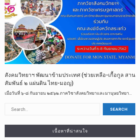
สังคมวิทยาฯ พัฒนาข้ามประเทศ (ช่วยเหลือ-เกื้อกูล สาน
สัมพันธ์ ๒ แผ่นดิน ไทย-มอญ)
เมื่อวันที่ ๖-๘ กันยายน ๒๕๖๒ ภาควิชาสังคมวิทยาและมานุษยวิทยา…
เนื้อหาที่น่าสนใจ