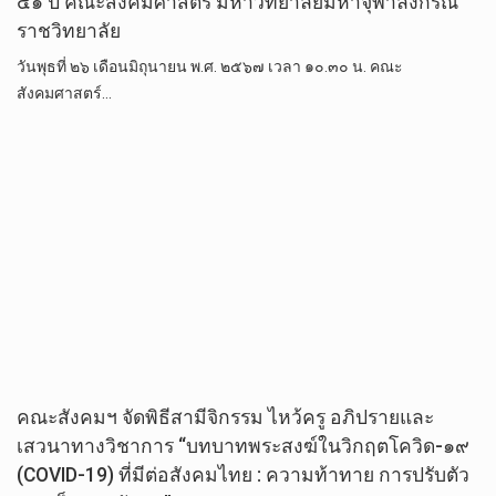
๔๑ ปี คณะสังคมศาสตร์ มหาวิทยาลัยมหาจุฬาลงกรณ
ราชวิทยาลัย
วันพุธที่ ๒๖ เดือนมิถุนายน พ.ศ. ๒๕๖๗ เวลา ๑๐.๓๐ น. คณะ
สังคมศาสตร์…
คณะสังคมฯ จัดพิธีสามีจิกรรม ไหว้ครู อภิปรายและ
เสวนาทางวิชาการ “บทบาทพระสงฆ์ในวิกฤตโควิด-๑๙
(COVID-19) ที่มีต่อสังคมไทย : ความท้าทาย การปรับตัว