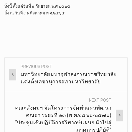
ทั้งนี้ ตั้งแต่วันที่ ๑ กันยายน พ.ศ.๒๕๖๕
สั่ง ณ วันที่ ๓๑ สิงหาคม พ.ศ.๒๕๖๕
.
golden goose outlet
golden goose donna
PREVIOUS POST
Post
golden goose uomo
มหาวิทยาลัยมหาจุฬาลงกรณราชวิทยาลัย
navigation
แต่งตั้งเลขานุการสภามหาวิทยาลัย
NEXT POST
คณะสังคมฯ จัดโครงการจัดทำแผนพัฒนา
คณะฯ ระยะที่ ๑๓ (พ.ศ.๒๕๖๖-๒๕๗๐)
“ประชุมเชิงปฏิบัติการวิพากษ์แผนฯ นำไปสู่
ภาคการปฏิบัติ”