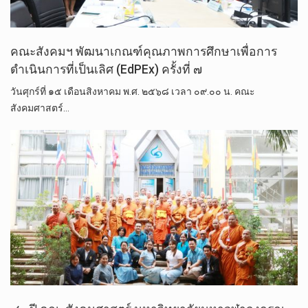
คณะสังคมฯ พัฒนาเกณฑ์คุณภาพการศึกษาเพื่อการ
ดำเนินการที่เป็นเลิศ (EdPEx) ครั้งที่ ๗
วันศุกร์ที่ ๑๕ เดือนสิงหาคม พ.ศ. ๒๕๖๘ เวลา ๐๙.๐๐ น. คณะ
สังคมศาสตร์…