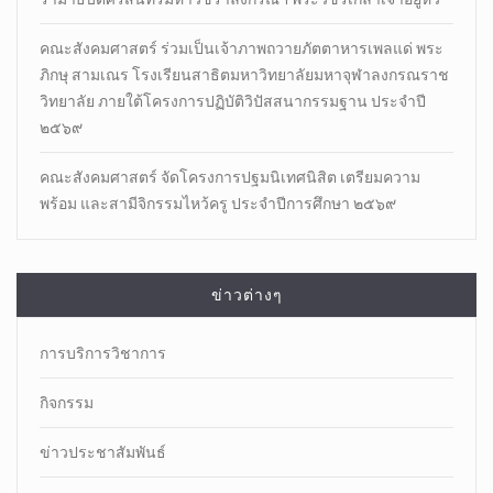
คณะสังคมศาสตร์ ร่วมเป็นเจ้าภาพถวายภัตตาหารเพลแด่ พระ
ภิกษุ สามเณร โรงเรียนสาธิตมหาวิทยาลัยมหาจุฬาลงกรณราช
วิทยาลัย ภายใต้โครงการปฏิบัติวิปัสสนากรรมฐาน ประจำปี
๒๕๖๙
คณะสังคมศาสตร์ จัดโครงการปฐมนิเทศนิสิต เตรียมความ
พร้อม และสามีจิกรรมไหว้ครู ประจำปีการศึกษา ๒๕๖๙
ข่าวต่างๆ
การบริการวิชาการ
กิจกรรม
ข่าวประชาสัมพันธ์