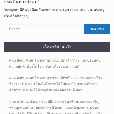
ประเด็นทางสังคม”
วันพฤหัสบดีที่ ๑๖ เดือนกันยายน พ.ศ. ๒๕๖๔ เวลา ๐๙.๐๐ น. พระครู
ปริยัติกิตติธำรง,…
เนื้อหาที่น่าสนใจ
คณะสังคมศาสตร์ ขอกราบถวายมุทิตาสักการะ และขอแสดง
ความยินดี เนื่องในโอกาสแต่งตั้งรองอธิการบดี
คณะสังคมศาสตร์ ขอกราบถวายมุทิตาสักการะ พระพรหมวัชร
ธีราจารย์, ศ.ดร. เนื่องในโอกาสได้รับพระบัญชาสมเด็จพระ
สังฆราช แต่งตั้งให้ดำรงตำแหน่ง อธิการบดี มจร
บุคลากรคณะสังคมฯ ร่วมพิธีถวายพระพรชัยมงคลและเจริญ
พระพุทธมนต์เฉลิมพระเกียรติ พระบาทสมเด็จพระปรเมนทร
รามาธิบดีศรีสินทรมหาวชิราลงกรณฯ พระวชิรเกล้าเจ้าอยู่หัว