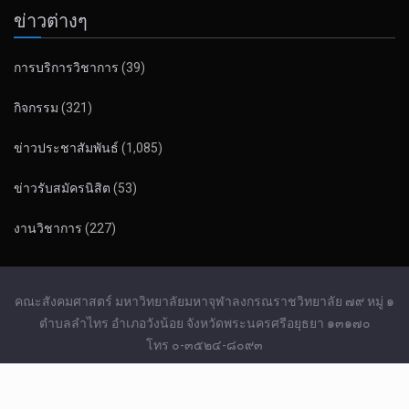
ข่าวต่างๆ
การบริการวิชาการ
(39)
กิจกรรม
(321)
ข่าวประชาสัมพันธ์
(1,085)
ข่าวรับสมัครนิสิต
(53)
งานวิชาการ
(227)
คณะสังคมศาสตร์ มหาวิทยาลัยมหาจุฬาลงกรณราชวิทยาลัย ๗๙ หมู่ ๑
ตำบลลำไทร อำเภอวังน้อย จังหวัดพระนครศรีอยุธยา ๑๓๑๗๐
โทร ๐-๓๕๒๔-๘๐๙๓