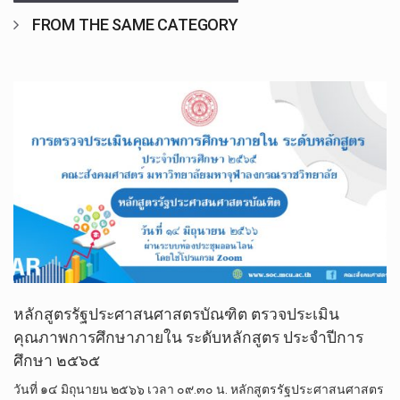
FROM THE SAME CATEGORY
หลักสูตรรัฐประศาสนศาสตรบัณฑิต ตรวจประเมิน
คุณภาพการศึกษาภายใน ระดับหลักสูตร ประจำปีการ
ศึกษา ๒๕๖๕
วันที่ ๑๔ มิถุนายน ๒๕๖๖ เวลา ๐๙.๓๐ น. หลักสูตรรัฐประศาสนศาสตร