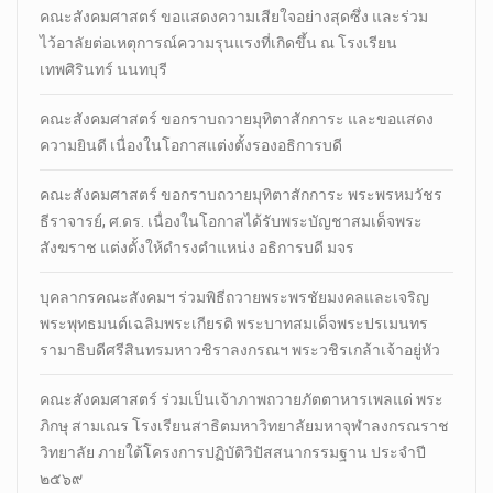
คณะสังคมศาสตร์ ขอแสดงความเสียใจอย่างสุดซึ่ง และร่วม
ไว้อาลัยต่อเหตุการณ์ความรุนแรงที่เกิดขึ้น ณ โรงเรียน
เทพศิรินทร์ นนทบุรี
คณะสังคมศาสตร์ ขอกราบถวายมุทิตาสักการะ และขอแสดง
ความยินดี เนื่องในโอกาสแต่งตั้งรองอธิการบดี
คณะสังคมศาสตร์ ขอกราบถวายมุทิตาสักการะ พระพรหมวัชร
ธีราจารย์, ศ.ดร. เนื่องในโอกาสได้รับพระบัญชาสมเด็จพระ
สังฆราช แต่งตั้งให้ดำรงตำแหน่ง อธิการบดี มจร
บุคลากรคณะสังคมฯ ร่วมพิธีถวายพระพรชัยมงคลและเจริญ
พระพุทธมนต์เฉลิมพระเกียรติ พระบาทสมเด็จพระปรเมนทร
รามาธิบดีศรีสินทรมหาวชิราลงกรณฯ พระวชิรเกล้าเจ้าอยู่หัว
คณะสังคมศาสตร์ ร่วมเป็นเจ้าภาพถวายภัตตาหารเพลแด่ พระ
ภิกษุ สามเณร โรงเรียนสาธิตมหาวิทยาลัยมหาจุฬาลงกรณราช
วิทยาลัย ภายใต้โครงการปฏิบัติวิปัสสนากรรมฐาน ประจำปี
๒๕๖๙