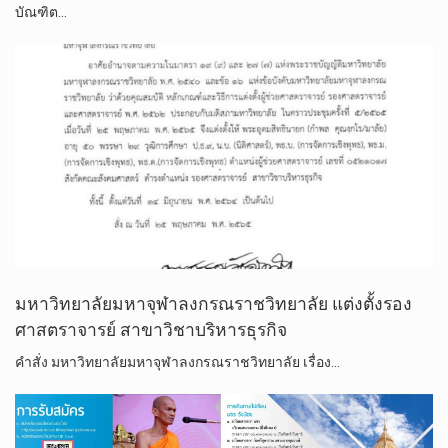
บัณฑิต…
มหา​วิทยาลัย​มหา​จุฬา​ลง​ก​รณ​ราช​วิทยาลัย​ แต่งตั้ง​รอง
ศาสตราจารย์​ สาขาวิชาบริหารธุรกิจ
คำสั่ง​ มหา​วิทยาลัย​มหา​จุฬา​ลง​ก​รณ​ราช​วิทยาลัย​ เรื่อง​…