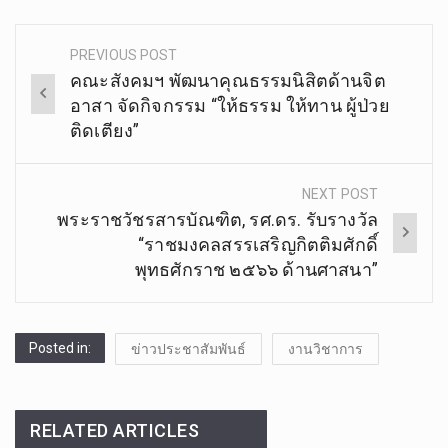
Fake Taschen
Gucci Fake Taschen
PREVIOUS POST
Post
Louis Vuitton Fake Taschen
คณะสังคมฯ พัฒนา​คุณธรรม​นิสิต​ด้าน​จิต​
navigation
อาสา จัดกิจกรรม​ “ให้ธรรม​ ให้ทาน​ ผู้ป่วย
ติดเตียง”
NEXT POST
พระราชวัชรสารบัณฑิต, รศ.ดร. รับรางวัล
“ราชมงคลสรรเสริญกิตติมศักดิ์
พุทธศักราช ๒๕๖๖ ด้านศาสนา”
Posted in:
ข่าวประชาสัมพันธ์
งานวิชาการ
RELATED ARTICLES