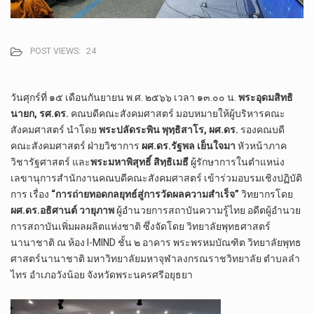
POST VIEWS:
24
วันศุกร์ที่ ๑๕ เดือนกันยายน พ.ศ. ๒๕๖๖ เวลา ๑๓.๐๐ น.​
พระอุดมสิทธิ
นายก, รศ.ดร.
คณบดีคณะสังคมศาสตร์ มอบหมายให้ผู้บริหาร​คณะ
สังคม​ศาสตร์​ นำโดย
พระปลัดระพิน พุทฺธิสาโร, ผศ.ดร.
รองคณบดี
คณะสังคมศาสตร์ ฝ่ายวิชาการ
ผศ.ดร.รัฐพล เย็นใจมา
หัวหน้าภาค
วิชารัฐศาสตร์ และ
พระมหาพิสุทธิ์ สิทฺธิเมธี
ผู้รักษาการในตำแหน่ง
เลขานุการสำนักงานคณบดีคณะสังคมศาสตร์ เข้าร่วมอบรมเชิงปฏิบัติ
การ เรื่อง
“การถ่ายทอดกลยุทธ์​สู่การวัดผลความสำเร็จ”
วิทยากรโดย
ผศ.ดร.อธิศานต์ วายุภาพ
ผู้อำนวยการสถาบันความรู้ไทย อดีตผู้อำนวย
การสถาบันเพิ่มผลผลิตแห่งชาติ ซึ่งจัดโดย วิทยาลัยพุทธศาสตร์
นานาชาติ ณ ห้อง I-MIND ชั้น ๒ อาคาร พระพรหมบัณฑิต วิทยาลัยพุทธ
ศาสตร์นานาชาติ มหาวิทยาลัยมหาจุฬาลงกรณราชวิทยาลัย ตำบลลำ
ไทร อำเภอวังน้อย จังหวัดพระนครศรีอยุธยา