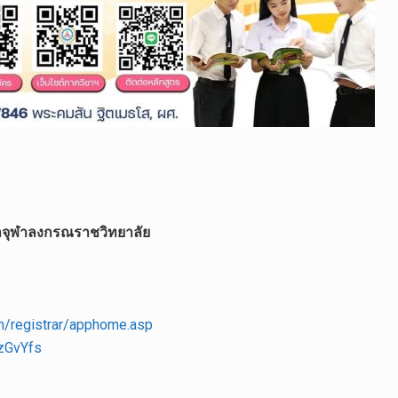
าจุฬาลงกรณราชวิทยาลัย
th/registrar/apphome.asp
GzGvYfs