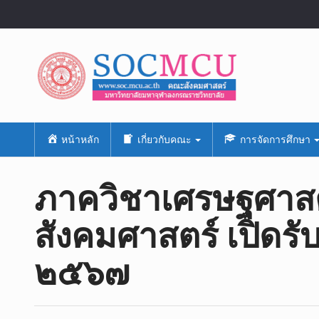
หน้าหลัก
เกี่ยวกับคณะ
การจัดการศึกษา
ภาควิชาเศรษฐศาส
สังคมศาสตร์ เปิดรั
๒๕๖๗