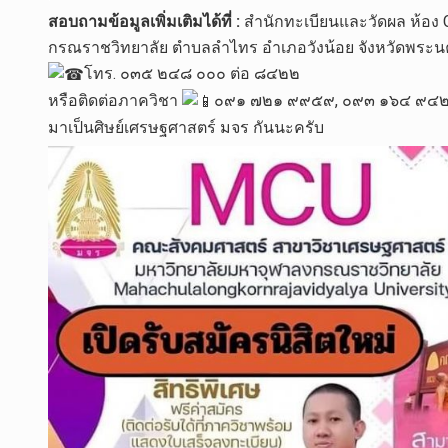
สอบถามข้อมูลเพิ่มเติมได้ที่ :
สำนักทะเบียนและวัดผล ห้อง 
กรณราชวิทยาลัย ตำบลลำไทร อำเภอวังน้อย จังหวัดพระน
โทร. ๐๓๕ ๒๔๘ ๐๐๐ ต่อ ๘๔๒๒
หรือติดต่อภาควิชา
๐๙๑ ๗๒๑ ๙๙๕๙, ๐๙๓ ๑๖๔ ๙๔๒
มาเป็นศิษย์เศรษฐศาสตร์ มจร กันนะครับ