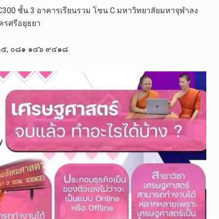
C300 ชั้น 3 อาคารเรียนรวม โซน C มหาวิทยาลัยมหาจุฬาลง
ครศรีอยุธยา
๕, ๐๘๑ ๑๔๖ ๙๔๑๘