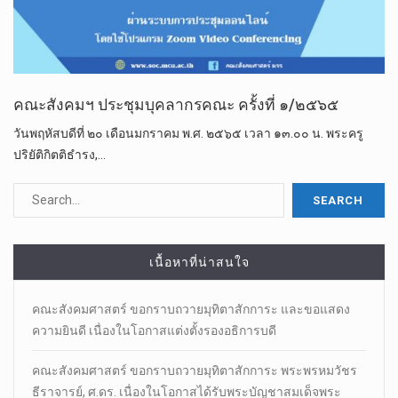
คณะสังคมฯ ประชุมบุคลากรคณะ ครั้งที่ ๑/๒๕๖๕
วันพฤหัสบดีที่ ๒๐ เดือนมกราคม พ.ศ. ๒๕๖๕ เวลา ๑๓.๐๐ น. พระครู
ปริยัติกิตติธำรง,…
เนื้อหาที่น่าสนใจ
คณะสังคมศาสตร์ ขอกราบถวายมุทิตาสักการะ และขอแสดง
ความยินดี เนื่องในโอกาสแต่งตั้งรองอธิการบดี
คณะสังคมศาสตร์ ขอกราบถวายมุทิตาสักการะ พระพรหมวัชร
ธีราจารย์, ศ.ดร. เนื่องในโอกาสได้รับพระบัญชาสมเด็จพระ