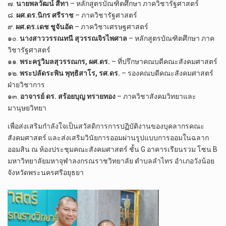
๗.
นายพลวัฒน์ สีทา
– หลักสูตรบัณฑิตศึกษา ภาควิชารัฐศาสตร์
๘.
ผศ.ดร.นิกร ศรีราช
– ภาควิชารัฐศาสตร์
๙.
ผศ.ดร.เดช ชูจันอัด
– ภาควิชาเศรษฐศาสตร์
๑๐.
นางสาววรรณทนี สุวรรณจิรไพศาล
– หลักสูตรบัณฑิตศึกษา ภาค
วิชารัฐศาสตร์
๑๑.
พระครูวิมลสุวรรณกร, ผศ.ดร.
– ที่ปรึกษาคณบดีคณะสังคมศาสตร์
๑๒.
พระปลัดระพิน พุทฺธิสาโร, รศ.ดร.
– รองคณบดีคณะสังคมศาสตร์
ฝ่ายวิชาการ
๑๓.
อาจารย์ ดร. สร้อยบุญ ทรายทอง
– ภาควิชาสังคมวิทยาและ
มานุษยวิทยา
เพื่อส่งเสริมกำลังใจเป็นสวัสดิการการปฏิบัติงานของบุคลากรคณะ
สังคมศาสตร์ และส่งเสริมวินัยการออมผ่านรูปแบบการออมในฉลาก
ออมสิน ณ ห้องประชุมคณะสังคมศาสตร์ ชั้น G อาคารเรียนรวม โซน B
มหาวิทยาลัยมหาจุฬาลงกรณราชวิทยาลัย ตำบลลำไทร อำเภอวังน้อย
จังหวัดพระนครศรีอยุธยา