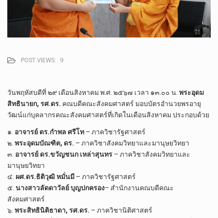
POST VIEWS:
9
วันพฤหัสบดีที่ ๒๙ เดือนสิงหาคม พ.ศ. ๒๕๖๗ เวลา ๑๓.๐๐ น.
พระอุดม
สิทธินายก, รศ.ดร.
คณบดีคณะสังคมศาสตร์ มอบบัตรอำนวยพรอายุ
วัฒน์แก่บุคลากรคณะสังคมศาสตร์ที่เกิดในเดือนสิงหาคม ประกอบด้วย
๑.
อาจารย์ ดร.กำพล ศรีโท
– ภาควิชารัฐศาสตร์
๒.
พระอุดมบัณฑิต, ดร.
– ภาควิชาสังคมวิทยาและมานุษยวิทยา
๓.
อาจารย์ ดร.ขวัญชนก เหล่าสุนทร
– ภาควิชาสังคมวิทยาและ
มานุษยวิทยา
๔.
ผศ.ดร.ธิติวุฒิ หมั่นมี
– ภาควิชารัฐศาสตร์
๕.
นางสาวลัดดาวัลย์ บุญปกครอง
– สำนักงานคณบดีคณะ
สังคมศาสตร์
๖.
พระสิทธินิติธาดา, รศ.ดร.
– ภาควิชานิติศาสตร์