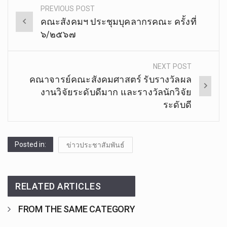
PREVIOUS POST
Post
fake air jordan
คณะสังคมฯ ประชุมบุคลากรคณะ ครั้งที่
fake Adidas Sneaker
navigation
๖/๒๕๖๗
fake Nike Sneaker
NEXT POST
คณาจารย์คณะสังคมศาสตร์ รับรางวัลผล
งานวิจัยระดับดีมาก และรางวัลนักวิจัย
ระดับดี
Posted in:
ข่าวประชาสัมพันธ์
RELATED ARTICLES
FROM THE SAME CATEGORY