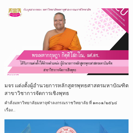
มจร แต่งตั้งผู้อำนวยการหลักสูตรพุทธศาสตรมหาบัณฑิต
สาขาวิชาการจัดการเชิงพุทธ
คำสั่งมหาวิทยาลัยมหาจุฬาลงกรณราชวิทยาลัย ที่ ๑๓๐๑/๒๕๖๔
เรื่อง…