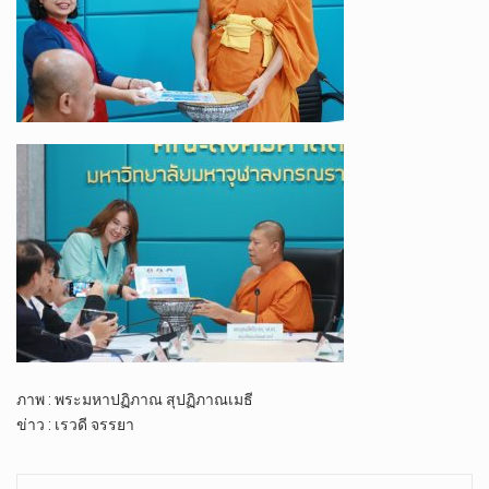
ภาพ : พระมหา​ปฏิภาณ​ สุ​ปฏิภาณ​เมธี
ข่าว : เรวดี จรรยา
billige schuhe
Sneaker Replica