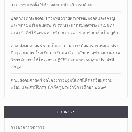
สังฆราช แต่งตั้งให้ดำรงตำแหน่ง อธิการบดี มจร
บุคลากรคณะสังคมฯ ร่วมพิธีถวายพระพรชัยมงคลและเจริญ
พระพุทธมนต์เฉลิมพระเกียรติ พระบาทสมเด็จพระปรเมนทร
รามาธิบดีศรีสินทรมหาวชิราลงกรณฯ พระวชิรเกล้าเจ้าอยู่หัว
คณะสังคมศาสตร์ ร่วมเป็นเจ้าภาพถวายภัตตาหารเพลแด่ พระ
ภิกษุ สามเณร โรงเรียนสาธิตมหาวิทยาลัยมหาจุฬาลงกรณราช
วิทยาลัย ภายใต้โครงการปฏิบัติวิปัสสนากรรมฐาน ประจำปี
๒๕๖๙
คณะสังคมศาสตร์ จัดโครงการปฐมนิเทศนิสิต เตรียมความ
พร้อม และสามีจิกรรมไหว้ครู ประจำปีการศึกษา ๒๕๖๙
ข่าวต่างๆ
การบริการวิชาการ