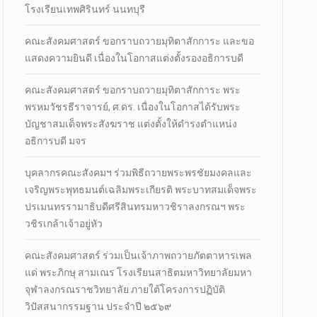
โรงเรียนเทพศิรินทร์ นนทบุรี
คณะสังคมศาสตร์ ขอกราบถวายมุทิตาสักการะ และขอ
แสดงความยินดี เนื่องในโอกาสแต่งตั้งรองอธิการบดี
คณะสังคมศาสตร์ ขอกราบถวายมุทิตาสักการะ พระ
พรหมวัชรธีราจารย์, ศ.ดร. เนื่องในโอกาสได้รับพระ
บัญชาสมเด็จพระสังฆราช แต่งตั้งให้ดำรงตำแหน่ง
อธิการบดี มจร
บุคลากรคณะสังคมฯ ร่วมพิธีถวายพระพรชัยมงคลและ
เจริญพระพุทธมนต์เฉลิมพระเกียรติ พระบาทสมเด็จพระ
ปรเมนทรรามาธิบดีศรีสินทรมหาวชิราลงกรณฯ พระ
วชิรเกล้าเจ้าอยู่หัว
คณะสังคมศาสตร์ ร่วมเป็นเจ้าภาพถวายภัตตาหารเพล
แด่ พระภิกษุ สามเณร โรงเรียนสาธิตมหาวิทยาลัยมหา
จุฬาลงกรณราชวิทยาลัย ภายใต้โครงการปฏิบัติ
วิปัสสนากรรมฐาน ประจำปี ๒๕๖๙