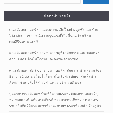
เนื้อหาที่น่าสนใจ
คณะสังคมศาสตร์ ขอแสดงความเสียใจอย่างสุดซึ่ง และร่วม
ไว้อาลัยต่อเหตุการณ์ความรุนแรงที่เกิดขึ้น ณ โรงเรียน
เทพศิรินทร์ นนทบุรี
คณะสังคมศาสตร์ ขอกราบถวายมุทิตาสักการะ และขอแสดง
ความยินดี เนื่องในโอกาสแต่งตั้งรองอธิการบดี
คณะสังคมศาสตร์ ขอกราบถวายมุทิตาสักการะ พระพรหมวัชร
ธีราจารย์, ศ.ดร. เนื่องในโอกาสได้รับพระบัญชาสมเด็จพระ
สังฆราช แต่งตั้งให้ดำรงตำแหน่ง อธิการบดี มจร
บุคลากรคณะสังคมฯ ร่วมพิธีถวายพระพรชัยมงคลและเจริญ
พระพุทธมนต์เฉลิมพระเกียรติ พระบาทสมเด็จพระปรเมนทร
รามาธิบดีศรีสินทรมหาวชิราลงกรณฯ พระวชิรเกล้าเจ้าอยู่หัว