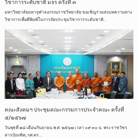
วิชาการระดับชาติ มจร ครั้งที่ ๓
มหาวิทยาลัยมหาจุฬาลงกรณราชวิทยาลัย ขอเชิญร่วมส่งบทความทาง
วิชาการเพื่อตีพิมพ์ในการจัดประชุมวิชาการระดับชาติ…
คณะสังคมฯ ประชุมคณะกรรมการประจำคณะ ครั้งที่
๕/๒๕๖๗
วันพุธที่ ๑๘ เดือนกันยายน พ.ศ. ๒๕๖๗ เวลา ๐๙.๓๐ น. พระราชวัชร
สารบัณฑิต, รศ.ดร.…