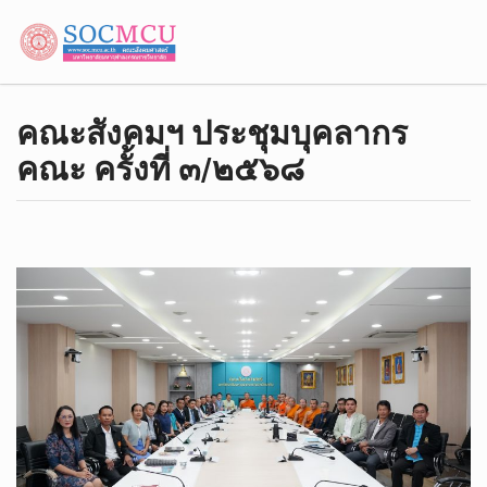
คณะสังคมฯ ประชุมบุคลากร
คณะ ครั้งที่ ๓/๒๕๖๘