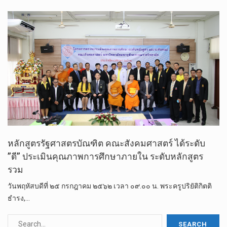
หลักสูตรรัฐศาสตรบัณฑิต คณะสังคมศาสตร์ ได้ระดับ
”ดี” ประเมินคุณภาพการศึกษาภายใน ระดับหลักสูตร
รวม
วันพฤหัสบดีที่ ๒๕ กรกฎาคม ๒๕๖๒ เวลา ๐๙.๐๐ น. พระครูปริยัติกิตติ
ธำรง,…