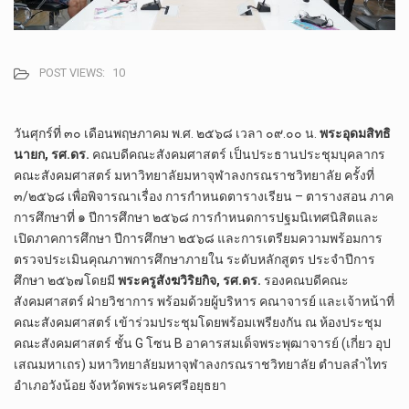
POST VIEWS:
10
วันศุกร์ที่ ๓๐ เดือนพฤษภาคม พ.ศ. ๒๕๖๘ เวลา ๐๙.๐๐ น.
พระอุดมสิทธิ
นายก, รศ.ดร.
คณบดีคณะสังคมศาสตร์ เป็นประธานประชุมบุคลากร
คณะสังคมศาสตร์ มหาวิทยาลัยมหาจุฬาลงกรณราชวิทยาลัย ครั้งที่
๓/๒๕๖๘ เพื่อพิจารณาเรื่อง การกำหนดตารางเรียน – ตารางสอน ภาค
การศึกษาที่ ๑ ปีการศึกษา ๒๕๖๘ การกำหนดการปฐมนิเทศนิสิตและ
เปิดภาคการศึกษา ปีการศึกษา ๒๕๖๘ และการเตรียมความพร้อมการ
ตรวจประเมินคุณภาพการศึกษาภายใน ระดับหลักสูตร ประจำปีการ
ศึกษา ๒๕๖๗โดยมี
พระครูสังฆวิริยกิจ, รศ.ดร.
รองคณบดีคณะ
สังคมศาสตร์ ฝ่ายวิชาการ พร้อมด้วยผู้บริหาร คณาจารย์ และเจ้าหน้าที่
คณะสังคมศาสตร์ เข้าร่วมประชุมโดยพร้อมเพรียงกัน ณ ห้องประชุม
คณะสังคมศาสตร์ ชั้น G โซน B อาคารสมเด็จพระพุฒาจารย์ (เกี่ยว อุป
เสณมหาเถร) มหาวิทยาลัยมหาจุฬาลงกรณราชวิทยาลัย ตำบลลำไทร
อำเภอวังน้อย จังหวัดพระนครศรีอยุธยา