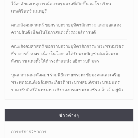
ไว้อาลัยต่อเหตุการณ์ความรุนแรงที่เกิดขึ้น ณ โรงเรียน
เทพศิรินทร์ นนทบุรี
คณะสังคมศาสตร์ ขอกราบถวายมุทิตาสักการะ และขอแสดง
ความยินดี เนื่องในโอกาสแต่งตั้งรองอธิการบดี
คณะสังคมศาสตร์ ขอกราบถวายมุทิตาสักการะ พระพรหมวัชร
ธีราจารย์, ศ.ดร. เนื่องในโอกาสได้รับพระบัญชาสมเด็จพระ
สังฆราช แต่งตั้งให้ดำรงตำแหน่ง อธิการบดี มจร
บุคลากรคณะสังคมฯ ร่วมพิธีถวายพระพรชัยมงคลและเจริญ
พระพุทธมนต์เฉลิมพระเกียรติ พระบาทสมเด็จพระปรเมนทร
รามาธิบดีศรีสินทรมหาวชิราลงกรณฯ พระวชิรเกล้าเจ้าอยู่หัว
ข่าวต่างๆ
การบริการวิชาการ