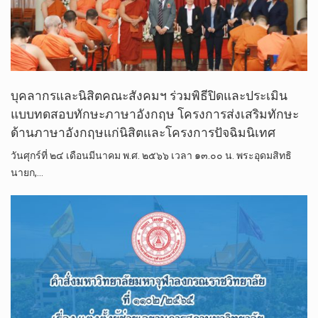
บุคลากรและนิสิตคณะสังคมฯ ร่วมพิธีปิดและประเมิน
แบบทดสอบทักษะภาษาอังกฤษ โครงการส่งเสริมทักษะ
ด้านภาษาอังกฤษแก่นิสิตและโครงการปัจฉิมนิเทศ
วันศุกร์ที่ ๒๔ เดือนมีนาคม พ.ศ. ๒๕๖๖​ เวลา ๑๓.๐๐ น. พระ​อุดม​สิทธิ​
นายก,…