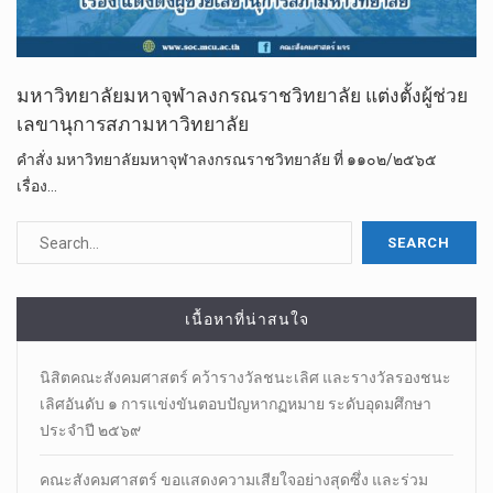
มหาวิทยาลัยมหาจุฬาลงกรณราชวิทยาลัย แต่งตั้งผู้ช่วย
เลขานุการสภามหาวิทยาลัย
คำสั่ง มหาวิทยาลัยมหาจุฬาลงกรณราชวิทยาลัย ที่ ๑๑๐๒/๒๕๖๕
เรื่อง…
เนื้อหาที่น่าสนใจ
นิสิตคณะสังคมศาสตร์​ คว้ารางวัลชนะเลิศ และรางวัลรองชนะ
เลิศอันดับ ๑ การแข่งขันตอบปัญหากฏหมาย ระดับอุดมศึกษา
ประจำปี ๒๕๖๙
คณะสังคมศาสตร์ ขอแสดงความเสียใจอย่างสุดซึ่ง และร่วม