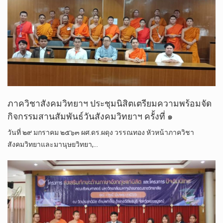
ภาควิชาสังคมวิทยาฯ ประชุมนิสิตเตรียมความพร้อมจัด
กิจกรรมสานสัมพันธ์วันสังคมวิทยาฯ ครั้งที่ ๑
วันที่​ ๒๙ มกราคม ๒๕๖๓​ ผศ.ดร.ผดุง วรรณทอง หัวหน้าภาควิชา
สังคมวิทยาและมานุษยวิทยา,…