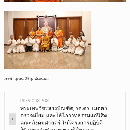
ภาพ : อุเทน ศิริกุลพัฒนผล
PREVIOUS POST
Post
พระเทพวัชรสารบัณฑิต, รศ.ดร. เมตตา
navigation
ตรวจเยี่ยม และให้โอวาทธรรมแก่นิสิต
คณะสังคมศาสตร์ ในโครงการปฏิบัติ
วิปัสสนากัมมัฏฐานของนิสิตคณะ