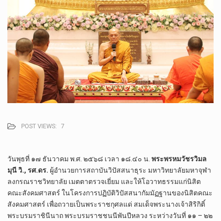
POST VIEWS:
7
วันพุธที่ ๑๗ ธันวาคม พ.ศ. ๒๕๖๘ เวลา ๑๘.๔๐ น.
พระพรหมวัชรวิมล
มุนี วิ., รศ.ดร.
ผู้อำนวยการสถาบันวิปัสสนาธุระ มหาวิทยาลัยมหาจุฬา
ลงกรณราชวิทยาลัย เมตตาตรวจเยี่ยม และให้โอวาทธรรมแก่นิสิต
คณะสังคมศาสตร์ ในโครงการปฏิบัติวิปัสสนากัมมัฏฐานของนิสิตคณะ
สังคมศาสตร์ เพื่อถวายเป็นพระราชกุศลแด่ สมเด็จพระนางเจ้าสิริกิติ์
พระบรมราชินีนาถ พระบรมราชชนนีพันปีหลวง ระหว่างวันที่ ๑๑ – ๒๒