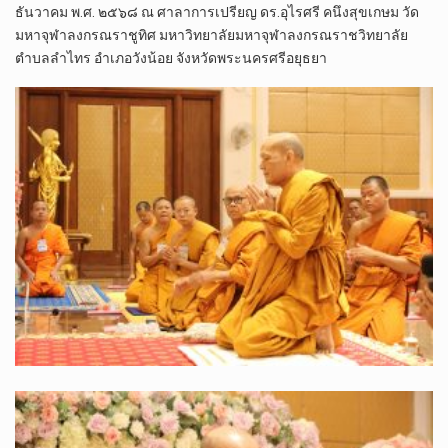
ธันวาคม พ.ศ. ๒๕๖๘ ณ ศาลาการเปรียญ ดร.อุไรศรี คนึงสุขเกษม วัด
มหาจุฬาลงกรณราชูทิศ มหาวิทยาลัยมหาจุฬาลงกรณราชวิทยาลัย
ตำบลลำไทร อำเภอวังน้อย จังหวัดพระนครศรีอยุธยา