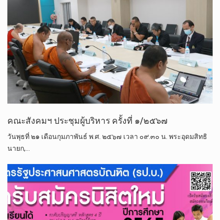
คณะสังคมฯ ประชุมผู้บริหาร ครั้งที่ ๑/๒๕๖๗
วันพุธที่​ ๒๑ เดือนกุมภาพันธ์​ พ.ศ. ๒๕​๖​๗​ เวลา​ ๐๙.๓๐ น.​ พระ​อุดม​สิทธิ​
นายก,…