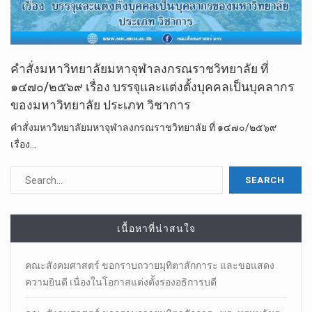
คำสั่งมหาวิทยาลัยมหาจุฬาลงกรณราชวิทยาลัย ที่
๑๔๗๐/๒๕๖๙ เรื่อง บรรจุและแต่งตั้งบุคคลเป็นบุคลากร
ของมหาวิทยาลัย ประเภท วิชาการ
คำสั่งมหาวิทยาลัยมหาจุฬาลงกรณราชวิทยาลัย ที่ ๑๔๗๐/๒๕๖๙
เรื่อง…
เนื้อหาที่น่าสนใจ
คณะสังคมศาสตร์ ขอกราบถวายมุทิตาสักการะ และขอแสดง
ความยินดี เนื่องในโอกาสแต่งตั้งรองอธิการบดี