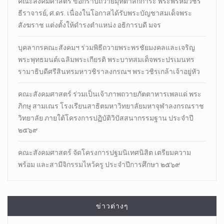
คณะสังคมศาสตร์ ขอกราบถวายมุทิตาสักการะ พระพรหมวัชร
ธีราจารย์, ศ.ดร. เนื่องในโอกาสได้รับพระบัญชาสมเด็จพระ
สังฆราช แต่งตั้งให้ดำรงตำแหน่ง อธิการบดี มจร
บุคลากรคณะสังคมฯ ร่วมพิธีถวายพระพรชัยมงคลและเจริญ
พระพุทธมนต์เฉลิมพระเกียรติ พระบาทสมเด็จพระปรเมนทร
รามาธิบดีศรีสินทรมหาวชิราลงกรณฯ พระวชิรเกล้าเจ้าอยู่หัว
คณะสังคมศาสตร์ ร่วมเป็นเจ้าภาพถวายภัตตาหารเพลแด่ พระ
ภิกษุ สามเณร โรงเรียนสาธิตมหาวิทยาลัยมหาจุฬาลงกรณราช
วิทยาลัย ภายใต้โครงการปฏิบัติวิปัสสนากรรมฐาน ประจำปี
๒๕๖๙
คณะสังคมศาสตร์ จัดโครงการปฐมนิเทศนิสิต เตรียมความ
พร้อม และสามีจิกรรมไหว้ครู ประจำปีการศึกษา ๒๕๖๙
ข่าวต่างๆ