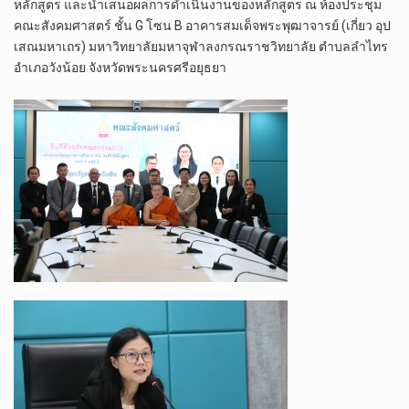
หลักสูตร และนำเสนอผลการดำเนินงานของหลักสูตร ณ ห้องประชุม
คณะสังคมศาสตร์ ชั้น G โซน B อาคารสมเด็จพระพุฒาจารย์ (เกี่ยว อุป
เสณมหาเถร) มหาวิทยาลัยมหาจุฬาลงกรณราชวิทยาลัย ตำบลลำไทร
อำเภอวังน้อย จังหวัดพระนครศรีอยุธยา