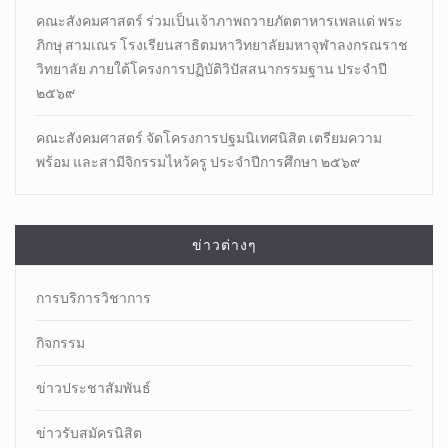
คณะสังคมศาสตร์ ร่วมเป็นเจ้าภาพถวายภัตตาหารเพลแด่ พระ
ภิกษุ สามเณร โรงเรียนสาธิตมหาวิทยาลัยมหาจุฬาลงกรณราช
วิทยาลัย ภายใต้โครงการปฏิบัติวิปัสสนากรรมฐาน ประจำปี
๒๕๖๙
คณะสังคมศาสตร์ จัดโครงการปฐมนิเทศนิสิต เตรียมความ
พร้อม และสามีจิกรรมไหว้ครู ประจำปีการศึกษา ๒๕๖๙
ข่าวต่างๆ
การบริการวิชาการ
กิจกรรม
ข่าวประชาสัมพันธ์
ข่าวรับสมัครนิสิต