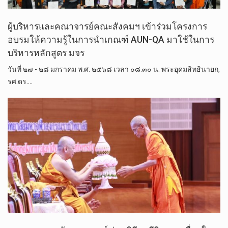
ผู้บริหารและคณาจารย์คณะสังคมฯ เข้าร่วมโครงการ
อบรมให้ความรู้ในการนำเกณฑ์ AUN-QA มาใช้ในการ
บริหารหลักสูตร มจร
วันที่ ๒๗ - ๒๘ มกราคม พ.ศ. ๒๕๖๘ เวลา ๐๘.๓๐ น. พระอุดมสิทธินายก,
รศ.ดร.…