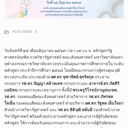
POST VIEWS:
6
วันจันทร์ที่ ๑๕ เดือนมิถุนายน ๒๕๖๙ เวลา ๐๙.๐๐ น. หลักสูตรรัฐ
ศาสตรบัณฑิต ภาควิชารัฐศาสตร์ คณะสังคมศาสตร์ มหาวิทยาลัยมหา
จุฬาลงกรณราชวิทยาลัย ตรวจประเมินคุณภาพการศึกษาภายใน ระดับ
หลักสูตร ประจำปีการศึกษา ๒๕๖๘ โดยมีคณะกรรมการผู้ทรงคุณวุฒิ
ตรวจประเมิน ประกอบด้วย
ผศ.ดร.จุฑาทิตย์ สุจริตกุล
ประธาน
กรรมการ
รศ.ดร.ปัญญา คล้ายเดช
กรรมการ และ
อาจารย์ ดร.ภัคสิริ
แอนิหน
กรรมการและเลขานุการ ทั้งนี้มี
พระครูวิโรจน์กาญจนเขต,
รศ.ดร.​
รองคณบดี​คณะสังคม​ศาสตร์​ ฝ่าย​วิชาการ​
รศ.ดร.ภัทร​พล​
ใจเย็น​
รองคณบดี​คณะ​สังคม​ศาสตร์​ ฝ่าย​บริหาร
ผศ.ดร.รัฐพล เย็นใจมา
หัวหน้าภาควิชารัฐศาสตร์ และ
รศ.ดร.ธิติวุฒิ หมั่นมี
รองหัวหน้าภาค
วิชารัฐศาสตร์ พร้อมด้วยประธานหลักสูตร และอาจารย์ผู้รับผิดชอบ
หลักสูตร ให้การต้อนรับคณะกรรมการ แนะนำอาจารย์ผู้รับผิดชอบ