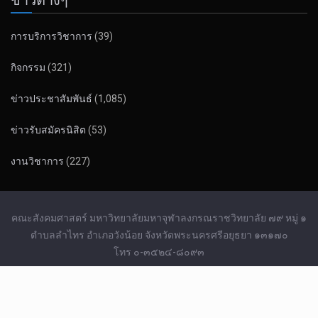
การบริการวิชาการ
(39)
กิจกรรม
(321)
ข่าวประชาสัมพันธ์
(1,085)
ข่าวรับสมัครนิสิต
(53)
งานวิชาการ
(227)
คณะสังคมศาสตร์ มหาวิทยาลัยมหาจุฬาลงกรณราชวิทยาลัย ๗๙ หมู่ ๑
ตำบลลำไทร อำเภอวังน้อย จังหวัดพระนครศรีอยุธยา ๑๓๑๗๐
โทร ๐-๓๕๒๔-๘๐๙๓