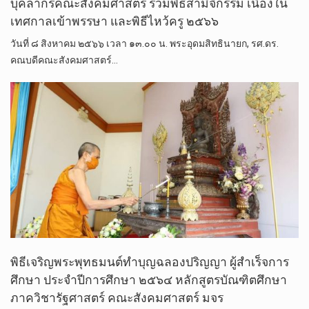
บุคลากรคณะสังคมศาสตร์ ร่วมพิธีสามีจิกรรม เนื่องใน
เทศกาลเข้าพรรษา และพิธีไหว้ครู ๒๕๖๖
วันที่ ๘ สิงหาคม ๒๕๖๖ เวลา ๑๓.๐๐ น. พระอุดมสิทธินายก, รศ.ดร.
คณบดีคณะสังคมศาสตร์…
พิธีเจริญพระพุทธมนต์ทำบุญฉลองปริญญา ผู้สำเร็จการ
ศึกษา ประจำปีการศึกษา ๒๕๖๔ หลักสูตรบัณฑิตศึกษา
ภาควิชารัฐศาสตร์ คณะสังคมศาสตร์​ มจร​