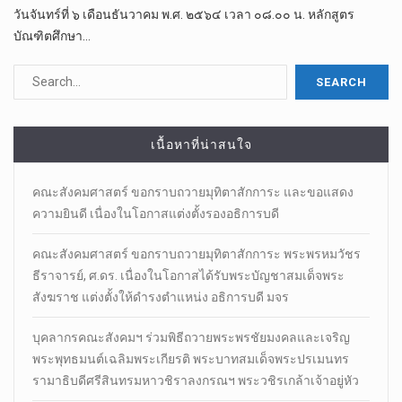
วันจันทร์ที่ ๖ เดือน​ธันวาคม พ.ศ. ๒๕๖๔ เวลา ๐๘.๐๐ น. หลักสูตร
บัณฑิตศึกษา…
เนื้อหาที่น่าสนใจ
คณะสังคมศาสตร์ ขอกราบถวายมุทิตาสักการะ และขอแสดง
ความยินดี เนื่องในโอกาสแต่งตั้งรองอธิการบดี
คณะสังคมศาสตร์ ขอกราบถวายมุทิตาสักการะ พระพรหมวัชร
ธีราจารย์, ศ.ดร. เนื่องในโอกาสได้รับพระบัญชาสมเด็จพระ
สังฆราช แต่งตั้งให้ดำรงตำแหน่ง อธิการบดี มจร
บุคลากรคณะสังคมฯ ร่วมพิธีถวายพระพรชัยมงคลและเจริญ
พระพุทธมนต์เฉลิมพระเกียรติ พระบาทสมเด็จพระปรเมนทร
รามาธิบดีศรีสินทรมหาวชิราลงกรณฯ พระวชิรเกล้าเจ้าอยู่หัว