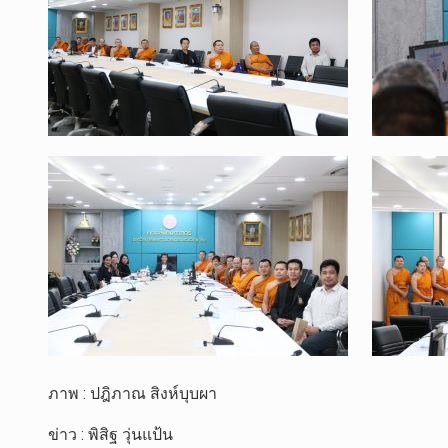
ภาพ : ปฎิภาณ สิงห์บุบผา
ข่าว : พิสิฐ วุ่นแป้น