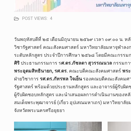
POST VIEWS:
4
วันพฤหัสบดีที่ ๒๕ เดือนมิถุนายน ๒๕๖๙ เวลา ๐๙.๐๐ น. 
วิชารัฐศาสตร์ คณะสังคมศาสตร์ มหาวิทยาลัยมหาจุฬาล
ระดับหลักสูตร ประจำปีการศึกษา ๒๕๖๘ โดยมีคณะกรรมกา
ศิริ
ประธานกรรมการ ร
ศ.ดร.ภัชลดา สุวรรณนวล
กรรมกา
พระอุดมสิทธินายก, รศ.ดร.
คณะบดีคณะสังคมศาสตร์
พระ
ฝ่าย​วิชาการ​
รศ.ดร.ภัทร​พล​ ใจเย็น
​ รองคณบดี​คณะ​สังคม​ศา
รัฐศาสตร์ พร้อมด้วยประธานหลักสูตร และอาจารย์ผู้รับ
ผู้รับผิดชอบหลักสูตร และนำเสนอผลการดำเนินงานของหลั
สมเด็จพระพุฒาจารย์ (เกี่ยว อุปเสณมหาเถร) มหาวิทยาล
จังหวัดพระนครศรีอยุธยา