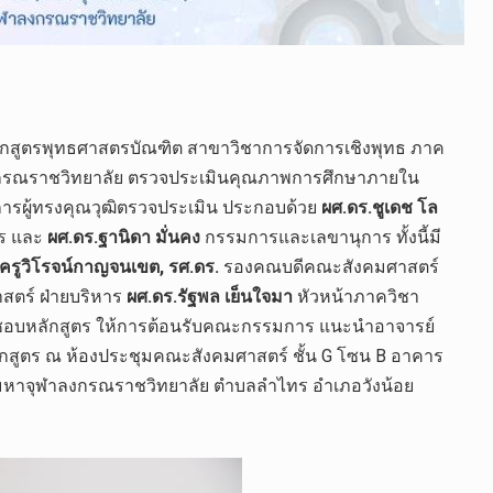
หลักสูตรพุทธศาสตรบัณฑิต สาขาวิชาการจัดการเชิงพุทธ ภาค
งกรณราชวิทยาลัย ตรวจประเมินคุณภาพการศึกษาภายใน
รผู้ทรงคุณวุฒิตรวจประเมิน ประกอบด้วย
ผศ.ดร.ชูเดช โล
ร และ
ผศ.ดร.ฐานิดา มั่นคง
กรรมการและเลขานุการ ทั้งนี้มี
ครูวิโรจน์กาญจนเขต, รศ.ดร.​
รองคณบดี​คณะสังคม​ศาสตร์​
สตร์​ ฝ่าย​บริหาร
ผศ.ดร.รัฐพล เย็นใจมา
หัวหน้าภาควิชา
ผิดชอบหลักสูตร ให้การต้อนรับคณะกรรมการ แนะนำอาจารย์
กสูตร ณ ห้องประชุมคณะสังคมศาสตร์ ชั้น G โซน B อาคาร
ัยมหาจุฬาลงกรณราชวิทยาลัย ตำบลลำไทร อำเภอวังน้อย