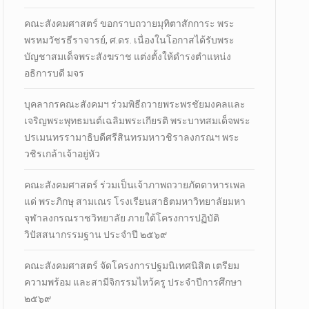
คณะสังคมศาสตร์ ขอกราบถวายมุทิตาสักการะ พระ
พรหมวัชรธีราจารย์, ศ.ดร. เนื่องในโอกาสได้รับพระ
บัญชาสมเด็จพระสังฆราช แต่งตั้งให้ดำรงตำแหน่ง
อธิการบดี มจร
บุคลากรคณะสังคมฯ ร่วมพิธีถวายพระพรชัยมงคลและ
เจริญพระพุทธมนต์เฉลิมพระเกียรติ พระบาทสมเด็จพระ
ปรเมนทรรามาธิบดีศรีสินทรมหาวชิราลงกรณฯ พระ
วชิรเกล้าเจ้าอยู่หัว
คณะสังคมศาสตร์ ร่วมเป็นเจ้าภาพถวายภัตตาหารเพล
แด่ พระภิกษุ สามเณร โรงเรียนสาธิตมหาวิทยาลัยมหา
จุฬาลงกรณราชวิทยาลัย ภายใต้โครงการปฏิบัติ
วิปัสสนากรรมฐาน ประจำปี ๒๕๖๙
คณะสังคมศาสตร์ จัดโครงการปฐมนิเทศนิสิต เตรียม
ความพร้อม และสามีจิกรรมไหว้ครู ประจำปีการศึกษา
๒๕๖๙