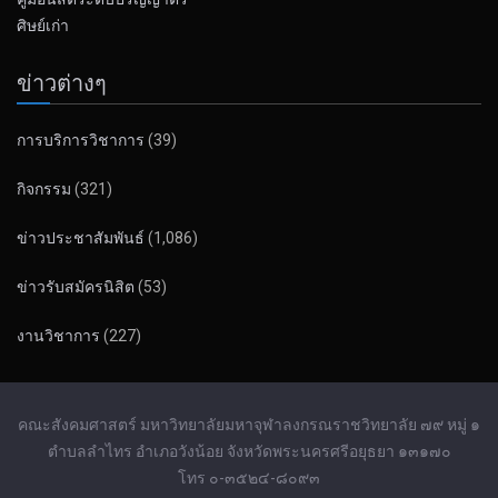
ศิษย์เก่า
ข่าวต่างๆ
การบริการวิชาการ
(39)
กิจกรรม
(321)
ข่าวประชาสัมพันธ์
(1,086)
ข่าวรับสมัครนิสิต
(53)
งานวิชาการ
(227)
คณะสังคมศาสตร์ มหาวิทยาลัยมหาจุฬาลงกรณราชวิทยาลัย ๗๙ หมู่ ๑
ตำบลลำไทร อำเภอวังน้อย จังหวัดพระนครศรีอยุธยา ๑๓๑๗๐
โทร ๐-๓๕๒๔-๘๐๙๓