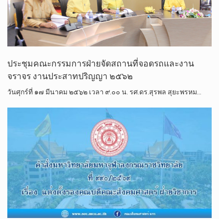
ประชุมคณะกรรมการฝ่ายจัดสถานที่จอดรถ​และงาน
จราจร​ งานประสาทปริญญา ๒๕๖๒
วัน​ศุกร์​ที่​ ๑๗​ มีนาคม ๒๕๖๒​ เวลา​ ๙.๐๐​ น.​ รศ.ดร.สุรพล​ สุ​ยะ​พรหม​…