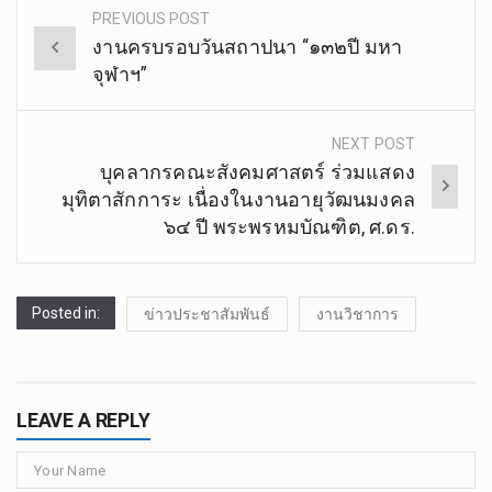
PREVIOUS POST
Post
งานครบรอบวันสถาปนา “๑๓๒ปี มหา
navigation
จุฬาฯ”
NEXT POST
บุคลากร​คณะ​สังคม​ศาสตร์​ ร่วมแสดง
มุทิตาสักการะ เนื่องในงานอายุวัฒนมงคล
๖๔ ปี พระพรหมบัณฑิต, ศ.ดร.
Posted in:
ข่าวประชาสัมพันธ์
งานวิชาการ
LEAVE A REPLY