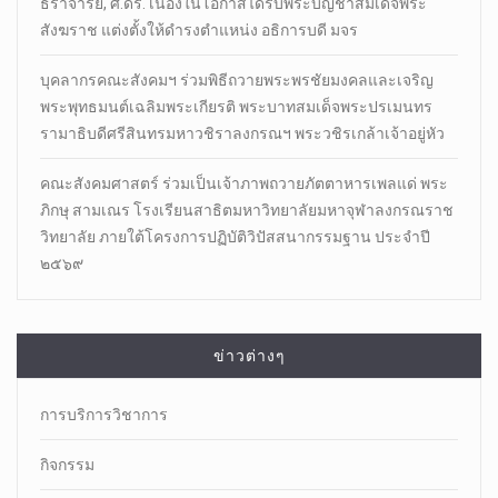
ธีราจารย์, ศ.ดร. เนื่องในโอกาสได้รับพระบัญชาสมเด็จพระ
สังฆราช แต่งตั้งให้ดำรงตำแหน่ง อธิการบดี มจร
บุคลากรคณะสังคมฯ ร่วมพิธีถวายพระพรชัยมงคลและเจริญ
พระพุทธมนต์เฉลิมพระเกียรติ พระบาทสมเด็จพระปรเมนทร
รามาธิบดีศรีสินทรมหาวชิราลงกรณฯ พระวชิรเกล้าเจ้าอยู่หัว
คณะสังคมศาสตร์ ร่วมเป็นเจ้าภาพถวายภัตตาหารเพลแด่ พระ
ภิกษุ สามเณร โรงเรียนสาธิตมหาวิทยาลัยมหาจุฬาลงกรณราช
วิทยาลัย ภายใต้โครงการปฏิบัติวิปัสสนากรรมฐาน ประจำปี
๒๕๖๙
ข่าวต่างๆ
การบริการวิชาการ
กิจกรรม