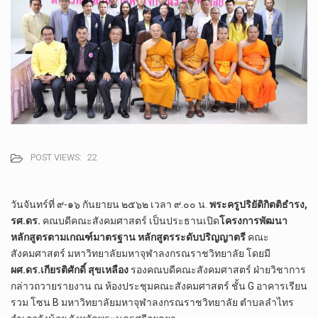
POST VIEWS:
22
วันจันทร์ที่ ๙-๑๖ กันยายน ๒๕๖๒ เวลา ๙.๐๐ น.
พระครูปริยัติกิตติธำรง,
รศ.ดร.
คณบดีคณะสังคมศาสตร์ เป็นประธานเปิด
โครงการพัฒนา
หลักสูตรตามเกณฑ์มาตรฐาน หลักสูตรระดับปริญญาตรี
คณะ
สังคมศาสตร์ มหาวิทยาลัยมหาจุฬาลงกรณราชวิทยาลัย โดยมี
ผศ.ดร.เกียรติศักดิ์ สุขเหลือง
รองคณบดีคณะสังคมศาสตร์ ฝ่ายวิชาการ
ก
ล่าวถวายรายงาน ณ ห้องประชุมคณะสังคมศาสตร์ ชั้น G อาคารเรียน
รวม โซน B มหาวิทยาลัยมหาจุฬาลงกรณราชวิทยาลัย ตำบลลำไทร