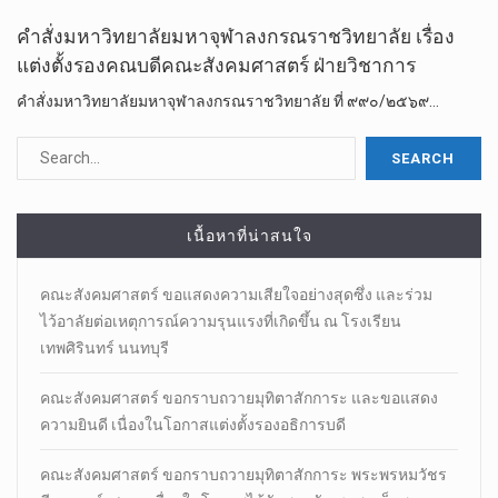
คำสั่ง​มหาวิทยาลัย​มหา​จุฬา​ลง​ก​รณ​ราช​วิทยาลัย เรื่อง​
แต่งตั้ง​รองคณบดี​คณะ​สังคม​ศาสตร์​ ฝ่าย​วิชาการ
คำสั่ง​มหาวิทยาลัย​มหา​จุฬา​ลง​ก​รณ​ราช​วิทยาลัย ที่ ๙๙๐/๒๕๖๙…
เนื้อหาที่น่าสนใจ
คณะสังคมศาสตร์ ขอแสดงความเสียใจอย่างสุดซึ่ง และร่วม
ไว้อาลัยต่อเหตุการณ์ความรุนแรงที่เกิดขึ้น ณ โรงเรียน
เทพศิรินทร์ นนทบุรี
คณะสังคมศาสตร์ ขอกราบถวายมุทิตาสักการะ และขอแสดง
ความยินดี เนื่องในโอกาสแต่งตั้งรองอธิการบดี
คณะสังคมศาสตร์ ขอกราบถวายมุทิตาสักการะ พระพรหมวัชร