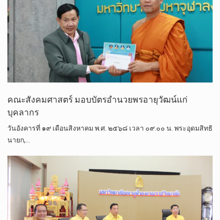
คณะสังคมศาสตร์ มอบบัตรอำนวยพรอายุวัฒน์แก่
บุคลากร
วันอังคารที่ ๑๙ เดือนสิงหาคม พ.ศ. ๒๕๖๘ เวลา ๐๙.๐๐ น. พระอุดมสิทธิ
นายก,…