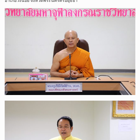
อำเภอวังน้อย จังหวัดพระนครศรีอยุธยา