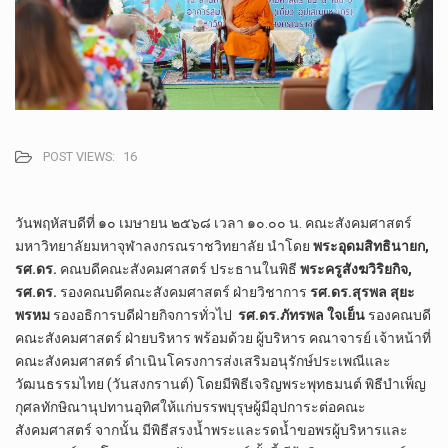
POST VIEWS:
16
วันพฤหัสบดีที่ ๑๐ เมษายน ๒๕๖๘ เวลา ๑๐.๐๐ น. คณะสังคมศาสตร์
มหาวิทยาลัยมหาจุฬาลงกรณราชวิทยาลัย นำโดย
พระอุดมสิทธินายก,
รศ.ดร.
คณบดีคณะสังคมศาสตร์ ประธานในพิธี
พระครูสังฆวิริยกิจ,
รศ.ดร.
รองคณบดีคณะสังคมศาสตร์ ฝ่ายวิชาการ
รศ.ดร.สุรพล สุยะ
พรหม
รองอธิการบดีฝ่ายกิจการทั่วไป
รศ.ดร.ภัทรพล ใจเย็น
รองคณบดี
คณะสังคมศาสตร์ ฝ่ายบริหาร พร้อมด้วย ผู้บริหาร คณาจารย์ เจ้าหน้าที่
คณะสังคมศาสตร์ ดำเนินโครงการส่งเสริมอนุรักษ์ประเพณีและ
วัฒนธรรมไทย (วันสงกรานต์) โดยมีพิธีเจริญพระพุทธมนต์ พิธีบำเพ็ญ
กุศลทักษิณานุปทานอุทิศให้แก่บรรพบุรุษผู้มีอุปการะต่อคณะ
สังคมศาสตร์ จากนั้น มีพิธีสรงน้ำพระและรดน้ำขอพรผู้บริหารและ