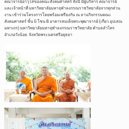
คณาจารย์อาวุโสของคณะสังคมศาสตร์ ทั้งนี้ มีผู้บริหาร คณาจารย์
และเจ้าหน้าที่ มหาวิทยาลัยมหาจุฬาลงกรณราชวิทยาลัยจากทุกส่วน
งาน เข้าร่วมโครงการโดยพร้อมเพรียงกัน ณ ลานกิจกรรมคณะ
สังคมศาสตร์ ชั้น G โซน B อาคารสมเด็จพระพุฒาจารย์ (เกี่ยว อุปเสณ
มหาเถร) มหาวิทยาลัยมหาจุฬาลงกรณราชวิทยาลัย ตำบลลำไทร
อำเภอวังน้อย จังหวัดพระนครศรีอยุธยา