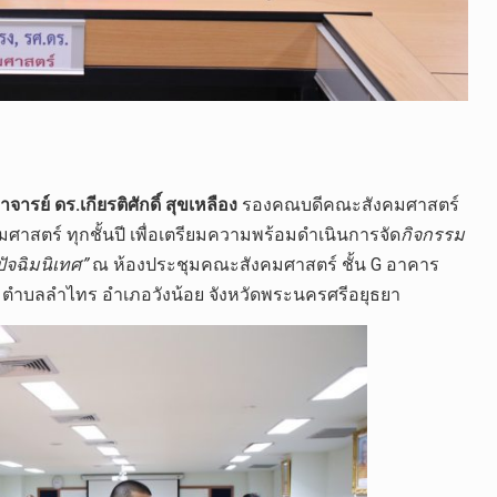
ารย์ ดร.เกียรติศักดิ์ สุขเหลือง
รองคณบดีคณะสังคมศาสตร์
าสตร์ ทุกชั้นปี เพื่อเตรียมความพร้อมดำเนินการจัด
กิจกรรม
ัจฉิมนิเทศ”
ณ ห้องประชุมคณะสังคมศาสตร์ ชั้น G อาคาร
ย ตำบลลำไทร อำเภอวังน้อย
จังหวัดพระนครศรีอยุธยา