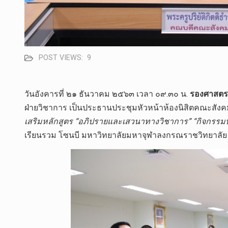
POST VIEWS:
9
วันอังคารที่ ๒๑ ธันวาคม ๒๕๖๓ เวลา ๐๙.๓๐ น.
รองศาสตราจ
ฝ่ายวิชาการ เป็นประธานประชุมหัวหน้าห้องนิสิตคณะสังคมศ
เสริมหลักสูตร “อภิปรายและเสวนาทางวิชาการ” “กิจกรรมป
เรียนรวม โซนบี มหาวิทยาลัยมหาจุฬาลงกรณราชวิทยาลั