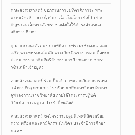
คณะสังคมศาสตร์ ขอกราบถวายมุทิตาสักการะ พระ
พรหมวัชรธีราจารย์, ศ.ดร. เนื่องในโอกาสได้รับพระ
บัญชาสมเด็จพระสังฆราช แต่งตั้งให้ดำรงตำแหน่ง
อธิการบดี มจร
บุคลากรคณะสังคมฯ ร่วมพิธีถวายพระพรชัยมงคลและ
เจริญพระพุทธมนต์เฉลิมพระเกียรติ พระบาทสมเด็จพระ
ปรเมนทรรามาธิบดีศรีสินทรมหาวชิราลงกรณฯ พระ
วชิรเกล้าเจ้าอยู่หัว
คณะสังคมศาสตร์ ร่วมเป็นเจ้าภาพถวายภัตตาหารเพล
แด่ พระภิกษุ สามเณร โรงเรียนสาธิตมหาวิทยาลัยมหา
จุฬาลงกรณราชวิทยาลัย ภายใต้โครงการปฏิบัติ
วิปัสสนากรรมฐาน ประจำปี ๒๕๖๙
คณะสังคมศาสตร์ จัดโครงการปฐมนิเทศนิสิต เตรียม
ความพร้อม และสามีจิกรรมไหว้ครู ประจำปีการศึกษา
๒๕๖๙