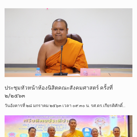
ประชุมหัวหน้าห้องนิสิตคณะสังคมศาสตร์ ครั้งที่
๒/๒๕๖๓
วันอังคารที่ ๒๘ มกราคม ๒๕๖๓ เวลา ๐๙.๓๐ น. รศ.ดร.เกียรติศักดิ์…