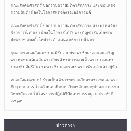
คณะสังคมศาสตร์ ขอกราบถวายมุทิตาสักการะ และขอแสดง
ความยินดี เนื่องในโอกาสแต่งตั้งรองอธิการบดี
คณะสังคมศาสตร์ ขอกราบถวายมุทิตาสักการะ พระพรหมวัชร
ธีราจารย์, ศ.ดร. เนื่องในโอกาสได้รับพระบัญชาสมเด็จพระ
สังฆราช แต่งตั้งให้ดำรงตำแหน่ง อธิการบดี มจร
บุคลากรคณะสังคมฯ ร่วมพิธีถวายพระพรชัยมงคลและเจริญ
พระพุทธมนต์เฉลิมพระเกียรติ พระบาทสมเด็จพระปรเมนทร
รามาธิบดีศรีสินทรมหาวชิราลงกรณฯ พระวชิรเกล้าเจ้าอยู่หัว
คณะสังคมศาสตร์ ร่วมเป็นเจ้าภาพถวายภัตตาหารเพลแด่ พระ
ภิกษุ สามเณร โรงเรียนสาธิตมหาวิทยาลัยมหาจุฬาลงกรณราช
วิทยาลัย ภายใต้โครงการปฏิบัติวิปัสสนากรรมฐาน ประจำปี
๒๕๖๙
ข่าวต่างๆ