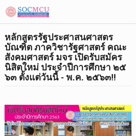
หลักสูตร​รัฐประศาสน​ศา​ส​ตร​
บัณฑิต​ ภาค​วิชา​รัฐศาสตร์​ คณะ
สังคม​ศาสตร์​ มจร เปิดรับสมัคร​
นิสิต​ใหม่​ ประจำปีการศึกษา​ ๒๕​
๖​๓​ ตั้งแต่วันนี้​ -​ พ.ค.​ ๒๕๖๓!!