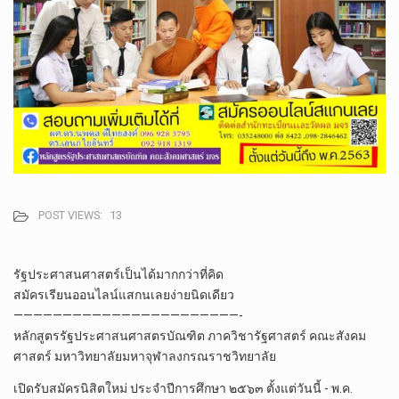
POST VIEWS:
13
รัฐประศาสน​ศา​ส​ตร​์เป็นได้มากกว่าที่คิด
สมัคร​เรียนออนไลน์​แสกนเลยง่ายนิดเดียว
———————————————————————-
หลักสูตร​รัฐประศาสน​ศา​ส​ตร​บัณฑิต​ ภาค​วิชา​รัฐศาสตร์​ คณะสังคม​
ศาสตร์​ มหา​วิทยาลัย​มหา​จุฬา​ลง​ก​รณ​ราช​วิทยาลัย​
เปิดรับสมัคร​นิสิต​ใหม่​ ประจำปีการศึกษา​ ๒๕​๖​๓​ ตั้งแต่วันนี้​ -​ พ.ค.​