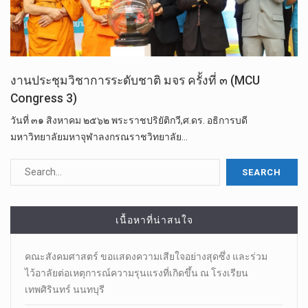
งานประชุมวิชาการระดับชาติ มจร ครั้งที่ ๓ (MCU
Congress 3)
วันที่​ ๓๑ สิงหาคม ๒๕๖๒ พระราชปริยัติกวี,ศ.ดร.​ อธิการบดี
มหาวิทยาลัย​มหา​จุฬา​ลง​ก​รณ​ราช​วิทยาลัย​…
เนื้อหาที่น่าสนใจ
คณะสังคมศาสตร์ ขอแสดงความเสียใจอย่างสุดซึ่ง และร่วม
ไว้อาลัยต่อเหตุการณ์ความรุนแรงที่เกิดขึ้น ณ โรงเรียน
เทพศิรินทร์ นนทบุรี