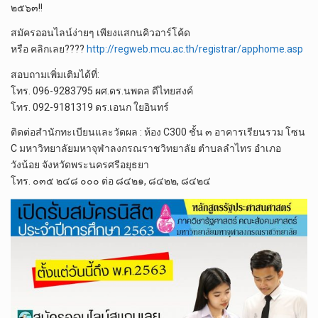
๒๕๖๓!!
สมัคร​ออนไลน์​ง่ายๆ​ เพียงแสกนคิวอาร์โค้ด
หรือ​ คลิกเลย
??
??
http://regweb.mcu.ac.th/registrar/apphome.asp
สอบถาม​เพิ่มเติม​ได้ที่​:
โทร.​ 096-9283795 ผศ.ดร.นพดล​ ดีไทยสงค์
โทร.​ 092-9181319 ดร.เอนก​ ใยอินทร์
ติดต่อสำนักทะเบียนและวัดผล : ห้อง C300 ชั้น ๓ อาคารเรียนรวม โซน
C มหาวิทยาลัยมหาจุฬาลงกรณราชวิทยาลัย ตำบลลำไทร อำเภอ
วังน้อย จังหวัดพระนครศรีอยุธยา
โทร. ๐๓๕ ๒๔๘ ๐๐๐ ต่อ ๘๔๒๑, ๘๔๒๒, ๘๔๒๔